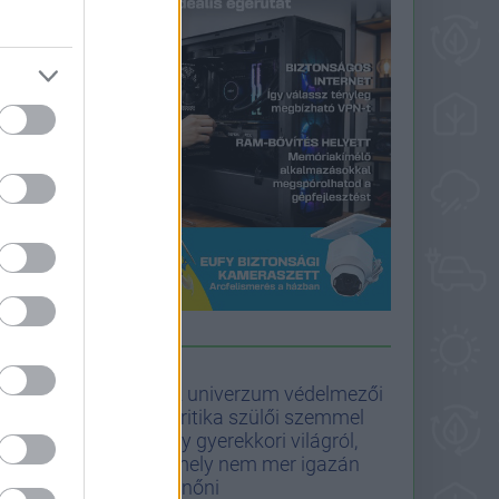
PULIWOOD HÍREK
Az univerzum védelmezői
- kritika szülői szemmel
egy gyerekkori világról,
amely nem mer igazán
felnőni