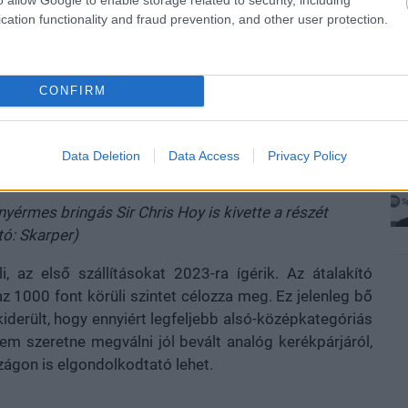
cation functionality and fraud prevention, and other user protection.
CONFIRM
Data Deletion
Data Access
Privacy Policy
bringás Sir Chris Hoy is kivette a részét (Fotó: Skarper)
nyérmes bringás Sir Chris Hoy is kivette a részét
tó: Skarper)
, az első szállításokat 2023-ra ígérik. Az átalakító
z 1000 font körüli szintet célozza meg. Ez jelenleg bő
kiderült, hogy ennyiért legfeljebb alsó-középkategóriás
 nem szeretne megválni jól bevált analóg kerékpárjáról,
ágon is elgondolkodtató lehet.