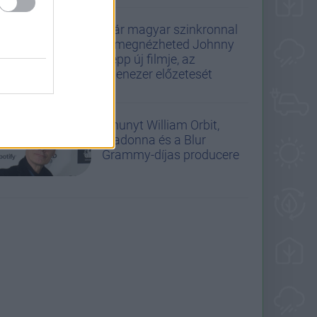
Már magyar szinkronnal
is megnézheted Johnny
Depp új filmje, az
Ebenezer előzetesét
Elhunyt William Orbit,
Madonna és a Blur
Grammy-díjas producere