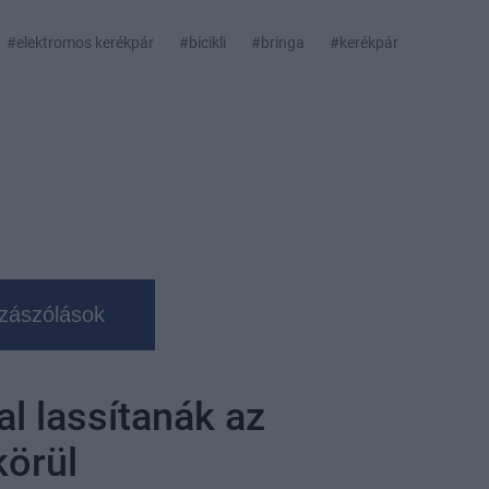
#elektromos kerékpár
#bicikli
#bringa
#kerékpár
zászólások
al lassítanák az
körül