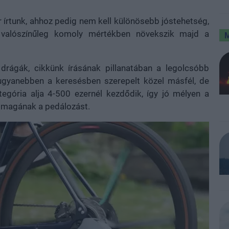
 írtunk, ahhoz pedig nem kell különösebb jóstehetség,
 valószínűleg komoly mértékben növekszik majd a
drágák, cikkünk írásának pillanatában a legolcsóbb
 ugyanebben a keresésben szerepelt közel másfél, de
ategória alja 4-500 ezernél kezdődik, így jó mélyen a
é magának a pedálozást.