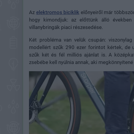
Az
elektromos biciklik
előnyeiről már többször
hogy kimondjuk: az előttünk álló években
villanybringák piaci részesedése.
Két probléma van velük csupán: viszonylag 
modellért szűk 290 ezer forintot kértek, de
szűk két és fél milliós ajánlat is. A középk
zsebébe kell nyúlnia annak, aki megkönnyíten