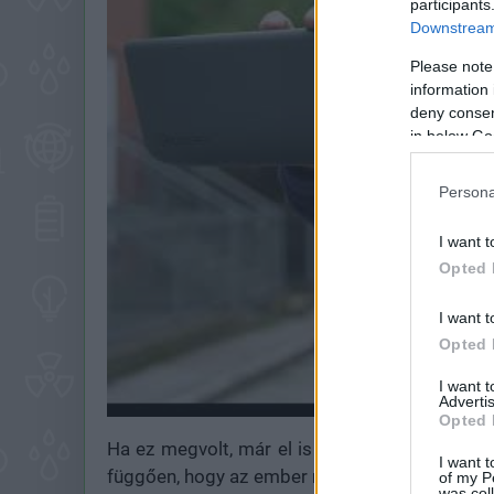
participants
Downstream 
Please note
information 
deny consent
in below Go
Persona
I want t
Opted 
I want t
Opted 
I want 
Advertis
Opted 
Ha ez megvolt, már el is lehet indulni: egy fel
I want t
függően, hogy az ember mennyire veszi igényb
of my P
was col