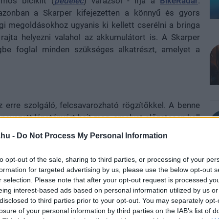
mos biciklit (
pedelec
) varázsol - írja a
BikeRadar
.
 azonban a Skarper kifejezetten a könnyű és gyors
gi megoldásokhoz ugyanis ki kellett cserélni a bringa
t rajta helyezni valahol az akkumulátort is. A Skarper
be foglal minden szükséges alkatrészt, amelyet a
z erre szolgáló, felcsavarozható rögzítőkkel. A benne
k nevezett lánctányért hajt meg, amelyet előzetesen kell
nyolultabb feladat, mint bármilyen lánctányér cseréje,
.hu -
Do Not Process My Personal Information
tésében a villanymotor és az azt fékező mechanika is
felszereltük, az egységet egyetlen kattintással
to opt-out of the sale, sharing to third parties, or processing of your per
rkolás közben lekapják a biciklinkről.
formation for targeted advertising by us, please use the below opt-out s
r selection. Please note that after your opt-out request is processed y
eing interest-based ads based on personal information utilized by us or
disclosed to third parties prior to your opt-out. You may separately opt-
losure of your personal information by third parties on the IAB’s list of