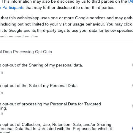
. This information may also be disclosed by us to third parties on the
IA
Participants
that may further disclose it to other third parties.
 that this website/app uses one or more Google services and may gath
including but not limited to your visit or usage behaviour. You may click 
 to Google and its third-party tags to use your data for below specifi
ogle consent section.
l Data Processing Opt Outs
o opt-out of the Sharing of my personal data.
In
o opt-out of the Sale of my Personal Data.
In
to opt-out of processing my Personal Data for Targeted
ing.
In
töltéssel akár 60 kilométeres hatótáv is elérhető, attól
o opt-out of Collection, Use, Retention, Sale, and/or Sharing
e az elektromos rásegítést. Az egységhez tartozik egy
ersonal Data that Is Unrelated with the Purposes for which it
lected.