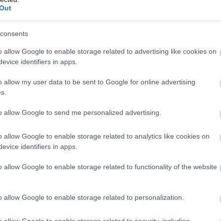
zva figyeli, hogy mekkora tempót diktálunk, ezzel
Out
consents
wood, aki korábban orvosi eszközök fejlesztésével
az egyik legsikeresebb brit sportoló, a hat olimpiai
o allow Google to enable storage related to advertising like cookies on
hris Hoy
, aki befektetőként és tesztelőként működik
evice identifiers in apps.
o allow my user data to be sent to Google for online advertising
s.
to allow Google to send me personalized advertising.
o allow Google to enable storage related to analytics like cookies on
evice identifiers in apps.
o allow Google to enable storage related to functionality of the website
o allow Google to enable storage related to personalization.
o allow Google to enable storage related to security, including