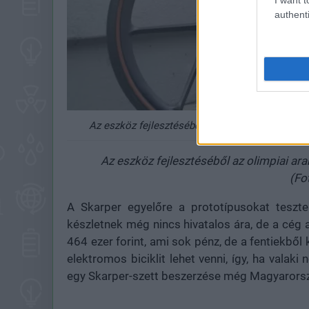
authenti
Az eszköz fejlesztéséből az olimpiai aranyérmes 
Az eszköz fejlesztéséből az olimpiai ara
(Fo
A Skarper egyelőre a prototípusokat teszteli
készletnek még nincs hivatalos ára, de a cég a
464 ezer forint, ami sok pénz, de a fentiekből 
elektromos biciklit lehet venni, így, ha valaki
egy Skarper-szett beszerzése még Magyarorsz