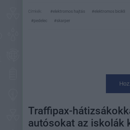
Címkék:
#elektromos hajtás
#elektromos bicikli
#pedelec
#skarper
Hoz
Traffipax-hátizsákokk
autósokat az iskolák 