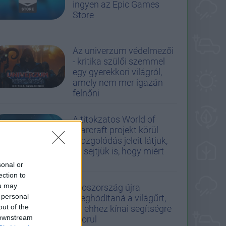
ingyen az Epic Games
Store
Az univerzum védelmezői
- kritika szülői szemmel
egy gyerekkori világról,
amely nem mer igazán
felnőni
A titokzatos World of
Warcraft projekt körül
mozgolódás jeleit látjuk,
és sejtjük is, hogy miért
sonal or
ection to
ou may
Oroszország újra
 personal
meghódítaná a világűrt,
out of the
de ehhez kínai segítségre
 downstream
szorul