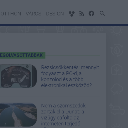
OTTHON
VÁROS
DESIGN
LEGOLVASOTTABBAK
Rezsicsökkentés: mennyit
fogyaszt a PC-d, a
konzolod és a többi
elektronikai eszközöd?
Nem a szomszédok
zárták el a Dunát: a
vízügy cáfolta az
interneten terjedő