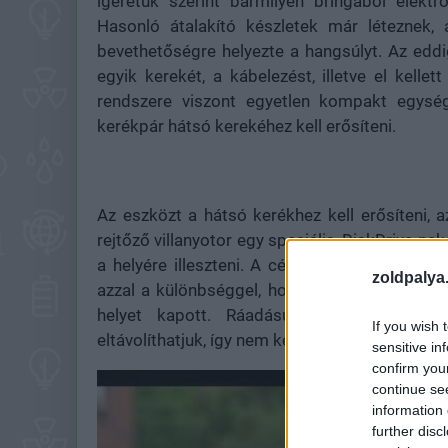
ígéretük szerint bármilyen bringából elektro
Hasonló átalakító készletek már léteznek,
bevethetőségre helyezte a hangsúlyt. Az eddi
egyik kerekét, a kábelezést, illetve el kellet
rendszere viszont egyetlen kompakt egység
kerékpár hátsó kerekéhez kell erősíteni.
Az eszközt a hátsó kerékhez kell erősíteni, a
rejtőző villanyotor egy speciális, DiskDrive-na
a helyére illeszteni. A cég szerint ez nem bo
zoldpalya
azzal a különbséggel, hogy a Skarper fejlesz
helyet kapott. Ráadásul, ha már egyszer 
If you wish 
eltávolíthatjuk, így nem kell félni tőle, hogy pa
sensitive in
confirm you
continue se
information 
further disc