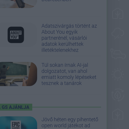
Adatszivárgás történt az
About You egyik
partnerénél, vásárlói
adatok kerülhettek
illetéktelenekhez
Túl sokan írnak AI-jal
dolgozatot, van ahol
emiatt komoly lépéseket
tesznek a tanárok
A GS AJÁNLJA
Jövő héten egy pihentető
open world játékot ad