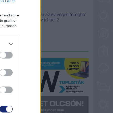
B’s List of
Már az év végén foroghat
er and store
a Michael 2
to grant or
ed purposes
LEGFRISSEBB PCW