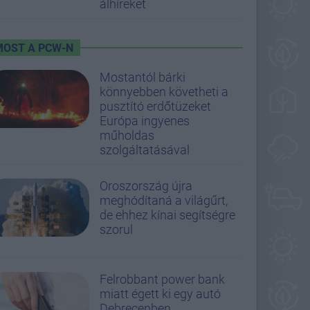
álhíreket
MOST A PCW-N
Mostantól bárki
könnyebben követheti a
pusztító erdőtüzeket
Európa ingyenes
műholdas
szolgáltatásával
Oroszország újra
meghódítaná a világűrt,
de ehhez kínai segítségre
szorul
Felrobbant power bank
miatt égett ki egy autó
Debrecenben