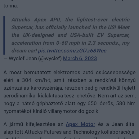
tonna.
Attucks Apex AP0, the lightest-ever electric
Supercar, has officially launched in the US! Meet
the UK-designed and USA-built EV Supercar,
acceleration from 0-60 mph in 2.3 seconds., my
dream car!
pic.twitter.com/zGl7z68Wee
— Wyclef Jean (@wyclef)
March 6, 2023
A most bemutatott elektromos autó csúcssebessége
eléri a 304 km/h-t, amit részben a rendkívül könnyű
szénszálas karosszériája, részben pedig rendkívül fejlett
aerodinamikai kialakítása tesz lehetővé. Nem árt az sem,
hogy a hátsó gépháztető alatt egy 650 lóerős, 580 Nm
nyomatékot kínáló villanymotor dolgozik.
A jármű kifejlesztése az
Apex Motor
és a Jean által
alapított Attucks Futures and Technology kollaborációja.