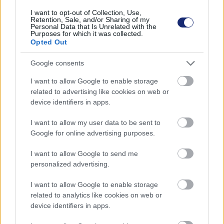
I want to opt-out of Collection, Use,
Retention, Sale, and/or Sharing of my
Personal Data that Is Unrelated with the
Purposes for which it was collected.
Opted Out
Hozzászólások
Google consents
I want to allow Google to enable storage
related to advertising like cookies on web or
A Fugees egykori alapítója
device identifiers in apps.
látványos elektromos
I want to allow my user data to be sent to
Google for online advertising purposes.
szuperautót villantott
I want to allow Google to send me
personalized advertising.
Andersen Dávid
|
2023 március 8. 09:20
I want to allow Google to enable storage
related to analytics like cookies on web or
A rapper társtulajdonosként szállt be a
device identifiers in apps.
bizniszbe.