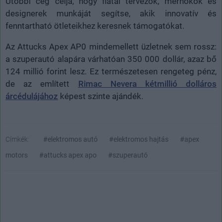
Utóbbi cég célja, hogy fiatal tervezők, mérnökök és
designerek munkáját segítse, akik innovatív és
fenntartható ötleteikhez keresnek támogatókat.
Az Attucks Apex AP0 mindemellett üzletnek sem rossz:
a szuperautó alapára várhatóan 350 000 dollár, azaz bő
124 millió forint lesz. Ez természetesen rengeteg pénz,
de az említett
Rimac Nevera kétmillió dolláros
árcédulájához
képest szinte ajándék.
Címkék:
#elektromos autó
#elektromos hajtás
#apex
motors
#attucks apex apo
#szuperautó