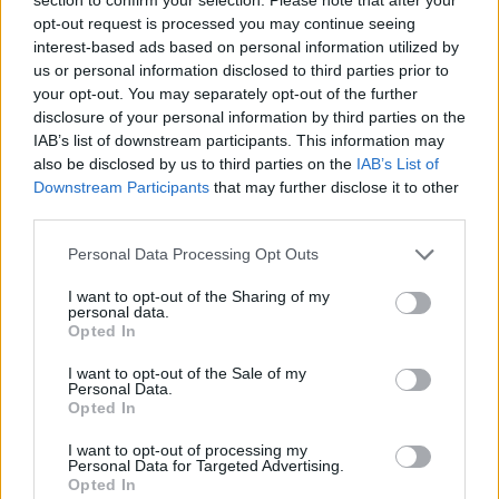
bízza. Az egyik e-rolleres cég pedig 10 perces ingyen
opt-out request is processed you may continue seeing
interest-based ads based on personal information utilized by
használatot kínált azoknak a felhasználóknak, akik
us or personal information disclosed to third parties prior to
regisztrálják maugkat a szavazásra. Erre reagált David
your opt-out. You may separately opt-out of the further
Belliard, a közlekedésért és közösségi terekért felelős
disclosure of your personal information by third parties on the
polgármesterhelyettes, aki azt írta Twitter-oldalán, hogy
IAB’s list of downstream participants. This information may
"nem túl szép dolog szavazatokat vásárolni".
also be disclosed by us to third parties on the
IAB’s List of
Downstream Participants
that may further disclose it to other
Ha a párizsiak a betiltás mellett szavaznak, más európai
third parties.
nagyvárosokban is napirendre kerülhet a téma.
Please note that this website/app uses one or more Google
Personal Data Processing Opt Outs
services and may gather and store information including but
not limited to your visit or usage behaviour. You may click to
I want to opt-out of the Sharing of my
personal data.
grant or deny consent to Google and its third-party tags to
Opted In
Címkék:
#elektromos roller
#párizs
#elektromos hajtás
use your data for below specified purposes in below Google
consent section.
#e-mobilitás
#mikromobilitás
#szavazás
I want to opt-out of the Sale of my
Personal Data.
Opted In
I want to opt-out of processing my
Personal Data for Targeted Advertising.
Opted In