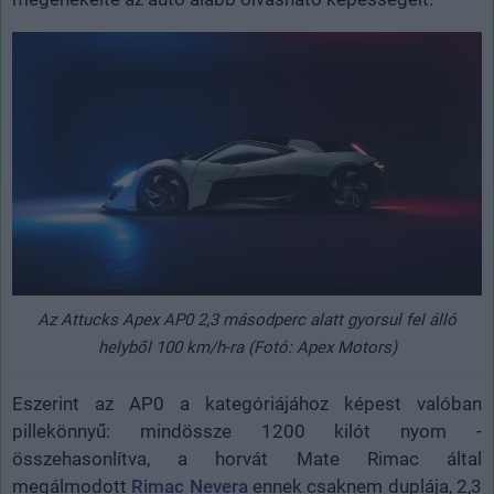
Az Attucks Apex AP0 2,3 másodperc alatt gyorsul fel álló
helyből 100 km/h-ra (Fotó: Apex Motors)
Eszerint az AP0 a kategóriájához képest valóban
pillekönnyű: mindössze 1200 kilót nyom -
összehasonlítva, a horvát Mate Rimac által
megálmodott
Rimac Nevera
ennek csaknem duplája, 2,3