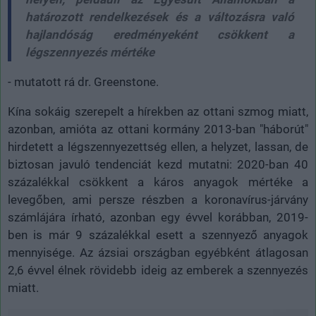
határozott rendelkezések és a változásra való
hajlandóság eredményeként csökkent a
légszennyezés mértéke
- mutatott rá dr. Greenstone.
Kína sokáig szerepelt a hírekben az ottani szmog miatt,
azonban, amióta az ottani kormány 2013-ban "háborút"
hirdetett a légszennyezettség ellen, a helyzet, lassan, de
biztosan javuló tendenciát kezd mutatni: 2020-ban 40
százalékkal csökkent a káros anyagok mértéke a
levegőben, ami persze részben a koronavírus-járvány
számlájára írható, azonban egy évvel korábban, 2019-
ben is már 9 százalékkal esett a szennyező anyagok
mennyisége. Az ázsiai országban egyébként átlagosan
2,6 évvel élnek rövidebb ideig az emberek a szennyezés
miatt.