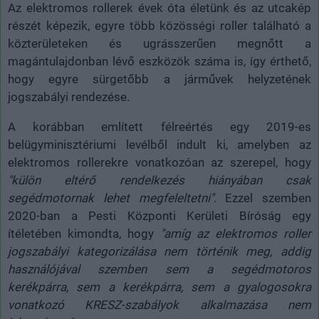
Az elektromos rollerek évek óta életünk és az utcakép
részét képezik, egyre több közösségi roller található a
közterületeken és ugrásszerűen megnőtt a
magántulajdonban lévő eszközök száma is, így érthető,
hogy egyre sürgetőbb a járművek helyzetének
jogszabályi rendezése.
A korábban említett félreértés egy 2019-es
belügyminisztériumi levélből indult ki, amelyben az
elektromos rollerekre vonatkozóan az szerepel, hogy
"külön eltérő rendelkezés hiányában csak
segédmotornak lehet megfeleltetni"
. Ezzel szemben
2020-ban a Pesti Központi Kerületi Bíróság egy
ítéletében kimondta, hogy
"amíg az elektromos roller
jogszabályi kategorizálása nem történik meg, addig
használójával szemben sem a segédmotoros
kerékpárra, sem a kerékpárra, sem a gyalogosokra
vonatkozó KRESZ-szabályok alkalmazása nem