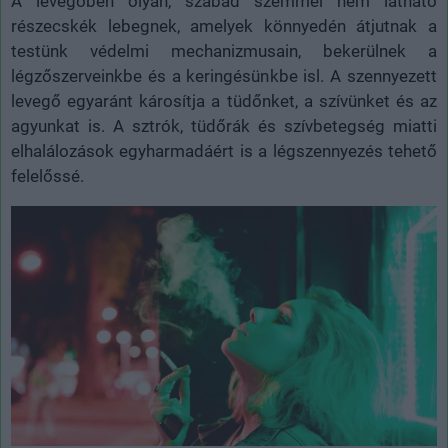
A levegőben olyan, szabad szemmel nem látható
részecskék lebegnek, amelyek könnyedén átjutnak a
testünk védelmi mechanizmusain, bekerülnek a
légzőszerveinkbe és a keringésünkbe isl. A szennyezett
levegő egyaránt károsítja a tüdőnket, a szívünket és az
agyunkat is. A sztrók, tüdőrák és szívbetegség miatti
elhalálozások egyharmadáért is a légszennyezés tehető
felelőssé.