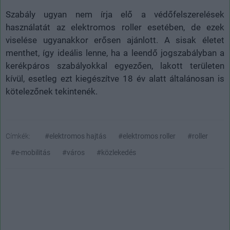
Szabály ugyan nem írja elő a védőfelszerelések
használatát az elektromos roller esetében, de ezek
viselése ugyanakkor erősen ajánlott. A sisak életet
menthet, így ideális lenne, ha a leendő jogszabályban a
kerékpáros szabályokkal egyezően, lakott területen
kívül, esetleg ezt kiegészítve 18 év alatt általánosan is
kötelezőnek tekintenék.
Címkék:
#elektromos hajtás
#elektromos roller
#roller
#e-mobilitás
#város
#közlekedés