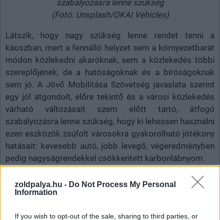
szabályozásra lenne szükség
(Fotó: Unsplash/OKAI Vehicles)
Látszik, hogy nagy szükség lenne rendet tenni a
káoszban, mert a fennálló helyzet sem a környezetbarát
módon közlekedni akaróknak, sem a közlekedés többi
szereplőjének, de a hatóságoknak és a bíróságoknak
sem jó. A Jövő Mobilitása Szövetség javaslata szerint
egy jól átgondolt, előre tekintő és a városi közlekedés
várható változásait szem előtt tartó, átfogó
szabályozásra lenne szükség, hogy ki lehessen használni
ezen eszközök zsúfolt városokra gyakorolható jótékony
hatásait: kevesebb autó, jobb levegő, végeredményben
pedig nagyságrendekkel csökkentett karbonlábnyom.
Európa sok országában, például Angliában vagy
zoldpalya.hu -
Do Not Process My Personal
Hollandiában egyébként szigorú szabályokhoz kötik
Information
vagy tiltják az elektromos rollerek használatát. A magyar
jogalkotók és döntéshozók viszont szerencsére az
If you wish to opt-out of the sale, sharing to third parties, or