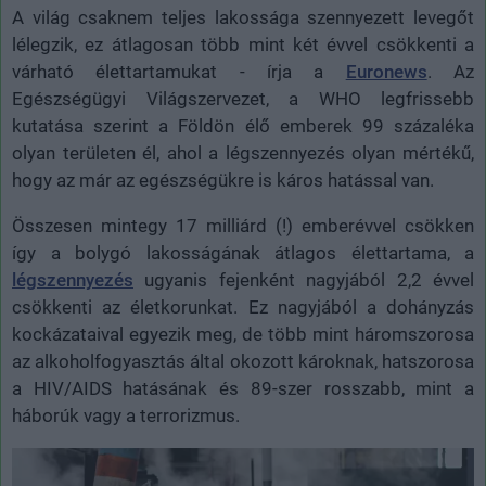
A világ csaknem teljes lakossága szennyezett levegőt
lélegzik, ez átlagosan több mint két évvel csökkenti a
várható élettartamukat - írja a
Euronews
. Az
Egészségügyi Világszervezet, a WHO legfrissebb
kutatása szerint a Földön élő emberek 99 százaléka
olyan területen él, ahol a légszennyezés olyan mértékű,
hogy az már az egészségükre is káros hatással van.
Összesen mintegy 17 milliárd (!) emberévvel csökken
így a bolygó lakosságának átlagos élettartama, a
légszennyezés
ugyanis fejenként nagyjából 2,2 évvel
csökkenti az életkorunkat. Ez nagyjából a dohányzás
kockázataival egyezik meg, de több mint háromszorosa
az alkoholfogyasztás által okozott károknak, hatszorosa
a HIV/AIDS hatásának és 89-szer rosszabb, mint a
háborúk vagy a terrorizmus.