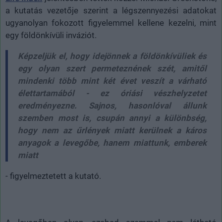
a kutatás vezetője szerint a légszennyezési adatokat
ugyanolyan fokozott figyelemmel kellene kezelni, mint
egy földönkívüli inváziót.
Képzeljük el, hogy idejönnek a földönkívüliek és
egy olyan szert permeteznének szét, amitől
mindenki több mint két évet veszít a várható
élettartamából - ez óriási vészhelyzetet
eredményezne. Sajnos, hasonlóval állunk
szemben most is, csupán annyi a különbség,
hogy nem az űrlények miatt kerülnek a káros
anyagok a levegőbe, hanem miattunk, emberek
miatt
- figyelmeztetett a kutató.