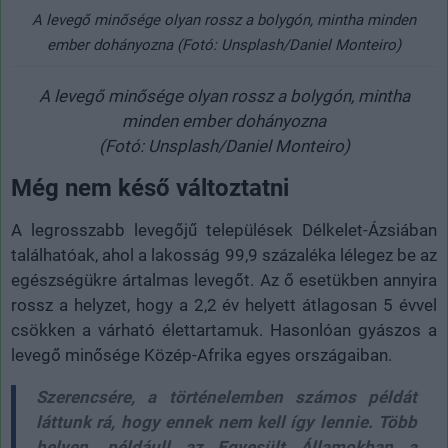
A levegő minősége olyan rossz a bolygón, mintha minden
ember dohányozna (Fotó: Unsplash/Daniel Monteiro)
A levegő minősége olyan rossz a bolygón, mintha
minden ember dohányozna
(Fotó: Unsplash/Daniel Monteiro)
Még nem késő változtatni
A legrosszabb levegőjű települések Délkelet-Ázsiában
találhatóak, ahol a lakosság 99,9 százaléka lélegez be az
egészségükre ártalmas levegőt. Az ő esetükben annyira
rossz a helyzet, hogy a 2,2 év helyett átlagosan 5 évvel
csökken a várható élettartamuk. Hasonlóan gyászos a
levegő minősége Közép-Afrika egyes országaiban.
Szerencsére, a történelemben számos példát
láttunk rá, hogy ennek nem kell így lennie. Több
helyen, példáull az Egyesült Államokban a