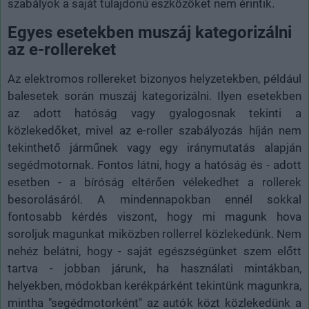
szabályok a saját tulajdonú eszközöket nem érintik.
Egyes esetekben muszáj kategorizálni
az e-rollereket
Az elektromos rollereket bizonyos helyzetekben, például
balesetek során muszáj kategorizálni. Ilyen esetekben
az adott hatóság vagy gyalogosnak tekinti a
közlekedőket, mivel az e-roller szabályozás híján nem
tekinthető járműnek vagy egy iránymutatás alapján
segédmotornak. Fontos látni, hogy a hatóság és - adott
esetben - a bíróság eltérően vélekedhet a rollerek
besorolásáról. A mindennapokban ennél sokkal
fontosabb kérdés viszont, hogy mi magunk hova
soroljuk magunkat miközben rollerrel közlekedünk. Nem
nehéz belátni, hogy - saját egészségünket szem előtt
tartva - jobban járunk, ha használati mintákban,
helyekben, módokban kerékpárként tekintünk magunkra,
mintha "segédmotorként" az autók közt közlekedünk a