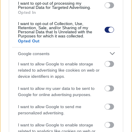
I want to opt-out of processing my
Personal Data for Targeted Advertising.
Opted In
Ne veszélyeztessük a gyalogosokat a járdán, ha
mégis itt kényszerülünk közlekedni, hajtsunk minél
I want to opt-out of Collection, Use,
Retention, Sale, and/or Sharing of my
lassabban!
Personal Data that Is Unrelated with the
Purposes for which it was collected.
Opted Out
Ha az úttesten haladunk, saját biztonságunk
Google consents
érdekében az autós forgalmat se tartsuk fel, legyünk
láthatóak, jelezzük az irányváltást, és ne robogjunk át
I want to allow Google to enable storage
nagy sebességgel a zebrán, mondván, azt hallottuk, a
related to advertising like cookies on web or
device identifiers in apps.
roller gyalogosnak számít.
I want to allow my user data to be sent to
Az elektromos rollerek használatához nincs szükség
Google for online advertising purposes.
vezetői engedélyre. A Jövő Mobilitása Szövetség szerint
az ideális állapot az lenne, ha csak úgy vehetne részt
I want to allow Google to send me
bárki a közlekedésben, ha ismeri a közlekedési
personalized advertising.
szabályokat.
I want to allow Google to enable storage
related to analytics like cookies on web or
Elkötelezettek vagyunk amellett, hogy már a 10-