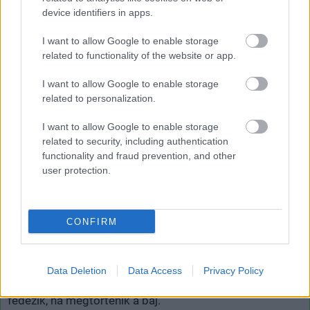
device identifiers in apps.
14 év közötti korosztály számára megteremtsük
a lehetőségét, hogy fakultatív óra keretein belül
I want to allow Google to enable storage
elvégezhessék akár az általános iskolában az
related to functionality of the website or app.
alap KRESZ tanfolyamot. Hasznos lenne, ha
I want to allow Google to enable storage
ennek meglétét egyben feltételként határozná
related to personalization.
meg a KRESZ, ahhoz, hogy valaki kerékpárra
vagy rollerre pattanjon és részt vegyen a
I want to allow Google to enable storage
közlekedésben"
related to security, including authentication
functionality and fraud prevention, and other
- mondta Pukler Gábor, a Jövő Mobilitása Szövetség
user protection.
elnöke.
Az érdeklődőknek már most is lehetősége van
CONFIRM
különböző helyeken elsajátítani ezt a tudást, ebből a
célból létezik például rollersuli is. Ma már léteznek
elektromos rollerekre is érvényes biztosítások is,
Data Deletion
Data Access
Privacy Policy
amelyek a saját és adott esetben az okozott károkat is
fedezik, ha megtörténik a baj.