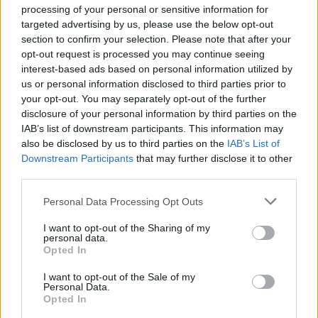
processing of your personal or sensitive information for
együttélés kereteinek megteremtésében látják a
targeted advertising by us, please use the below opt-out
megoldást - idehaza jelenleg csak kiemelt sétáló
section to confirm your selection. Please note that after your
zónákban nem használhatóak az elektromos rollerek.
opt-out request is processed you may continue seeing
interest-based ads based on personal information utilized by
Támpontok a mindennapi rolleres
us or personal information disclosed to third parties prior to
közlekedéshez
your opt-out. You may separately opt-out of the further
disclosure of your personal information by third parties on the
Az elektromos rollerek használatával kapcsolatos
IAB’s list of downstream participants. This information may
gyakorlati javaslat, hogy a kerékpárutakat és sávokat
also be disclosed by us to third parties on the
IAB’s List of
előnyben részesítve közlekedjünk.
Downstream Participants
that may further disclose it to other
third parties.
Mindig tartsuk be a közlekedés alapvető, például az
Please note that this website/app uses one or more Google
Personal Data Processing Opt Outs
elsőbbségadásra vagy a gyalogosátkelőkre
services and may gather and store information including but
vonatkozó szabályait. Amennyiben a kerékpárosokra
not limited to your visit or usage behaviour. You may click to
I want to opt-out of the Sharing of my
personal data.
vonatkozó szabályokat betartva haladunk, ez
grant or deny consent to Google and its third-party tags to
Opted In
use your data for below specified purposes in below Google
biztonságos támpontot ad a mindennapi közlekedés
consent section.
forgatagában. Az autósok is erre számítanak, a
I want to opt-out of the Sale of my
Personal Data.
kerékpárra vonatkozó szabályok teljesen
Opted In
egyértelműek és tiszták a KRESZ-ben.