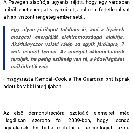
A Pavegen alapítója ugyanis rájött, hogy egy városban
miből lehet energiát kinyerni ott, ahol nem feltétlenül süt
a Nap, viszont rengeteg ember sétál.
Egy olyan járólapot találtam ki, ami a lépések
mozgási energiáját elektromossággá alakítja.
Akárhányszor valaki rálép az egyik járólapra, 7
watt áramot termel. Az energiát akkumulátorok
tárolják, ha pedig szükség van rá, a közvilágítást
működtetik vele
- magyarázta Kemball-Cook a The Guardian brit lapnak
adott korábbi interjújában.
Az első demonstrációra szolgáló elemeket még
illegálisan szerelte fel 2009-ben, hogy leendő
ügyfeleinek be tudja mutatni a technológiát, azóta