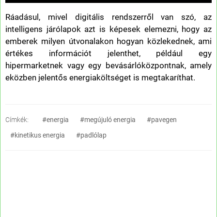
Ráadásul, mivel digitális rendszerről van szó, az
intelligens járólapok azt is képesek elemezni, hogy az
emberek milyen útvonalakon hogyan közlekednek, ami
értékes információt jelenthet, például egy
hipermarketnek vagy egy bevásárlóközpontnak, amely
eközben jelentős energiaköltséget is megtakaríthat.
Címkék:
#energia
#megújuló energia
#pavegen
#kinetikus energia
#padlólap