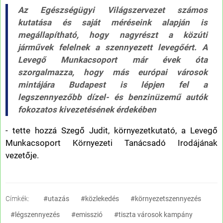
Az Egészségügyi Világszervezet számos
kutatása és saját méréseink alapján is
megállapítható, hogy nagyrészt a közúti
járművek felelnek a szennyezett levegőért. A
Levegő Munkacsoport már évek óta
szorgalmazza, hogy más európai városok
mintájára Budapest is lépjen fel a
legszennyezőbb dízel- és benzinüzemű autók
fokozatos kivezetésének érdekében
- tette hozzá Szegő Judit, környezetkutató, a Levegő
Munkacsoport Környezeti Tanácsadó Irodájának
vezetője.
Címkék:
#utazás
#közlekedés
#környezetszennyezés
#légszennyezés
#emisszió
#tiszta városok kampány