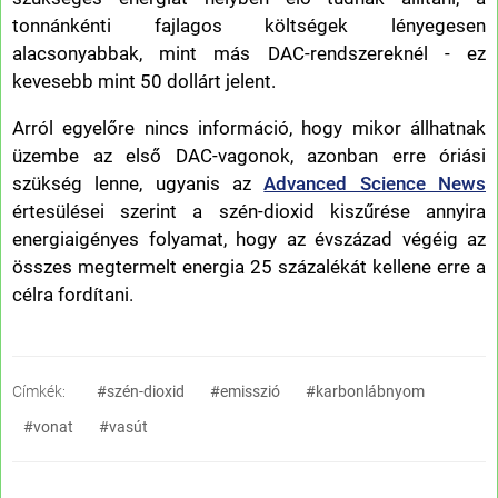
tonnánkénti fajlagos költségek lényegesen
alacsonyabbak, mint más DAC-rendszereknél - ez
kevesebb mint 50 dollárt jelent.
Arról egyelőre nincs információ, hogy mikor állhatnak
üzembe az első DAC-vagonok, azonban erre óriási
szükség lenne, ugyanis az
Advanced Science News
értesülései szerint a szén-dioxid kiszűrése annyira
energiaigényes folyamat, hogy az évszázad végéig az
összes megtermelt energia 25 százalékát kellene erre a
célra fordítani.
Címkék:
#szén-dioxid
#emisszió
#karbonlábnyom
#vonat
#vasút