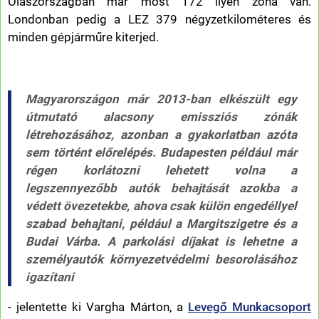
Olaszországban már most 172 ilyen zóna van.
Londonban pedig a LEZ 379 négyzetkilométeres és
minden gépjárműre kiterjed.
Magyarországon már 2013-ban elkészült egy
útmutató alacsony emissziós zónák
létrehozásához, azonban a gyakorlatban azóta
sem történt előrelépés. Budapesten például már
régen korlátozni lehetett volna a
legszennyezőbb autók behajtását azokba a
védett övezetekbe, ahova csak külön engedéllyel
szabad behajtani, például a Margitszigetre és a
Budai Várba. A parkolási díjakat is lehetne a
személyautók környezetvédelmi besorolásához
igazítani
- jelentette ki Vargha Márton, a
Levegő Munkacsoport