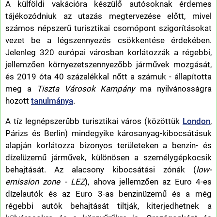
A külföldi vakációra készülő autósoknak érdemes
tájékozódniuk az utazás megtervezése előtt, mivel
számos népszerű turisztikai csomópont szigorításokat
vezet be a légszennyezés csökkentése érdekében.
Jelenleg 320 európai városban korlátozzák a régebbi,
jellemzően környezetszennyezőbb járművek mozgását,
és 2019 óta 40 százalékkal nőtt a számuk - állapította
meg a
Tiszta Városok Kampány
ma nyilvánosságra
hozott
tanulmánya
.
A tíz legnépszerűbb turisztikai város (közöttük
London
,
Párizs és Berlin) mindegyike károsanyag-kibocsátásuk
alapján korlátozza bizonyos területeken a benzin- és
dízelüzemű járművek, különösen a személygépkocsik
behajtását. Az alacsony kibocsátási zónák (
low-
emission zone - LEZ
), ahova jellemzően az Euro 4-es
dízelautók és az Euro 3-as benzinüzemű és a még
régebbi autók behajtását tiltják, kiterjedhetnek a