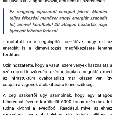
alakulva a külvilágba távozik, ami nem túl szerencsés.
Ez rengeteg elpazarolt energiát jelent. Minden
teljes fékezési manőver annyi energiát szabadít
fel, amivel körülbelül 20 átlagos háztartás napi
igényeit lehetne fedezni
- mutatott rá a cégalapító, hozzátéve, hogy ezt az
energiát is a klímaváltozás megfékezésére lehetne
fordítani.
Ozin hozzátette, hogy a vasúti szerelvények használata a
szén-dioxid kiszűrésére azért is logikus megoldás, mert
az infrastuktúra gyakorlatilag már készen van, így
csupán a vagonok átalakítására lenne szükség.
A cég szakértői úgy számolnak, hogy egy átlagos
tehervonat évente körülbelül 6000 tonna szén-dioxidot
tudna kivonni a levegőből. Ráadásul, mivel az ehhez
szükséges energiát helyben elő tudnák állítani, a