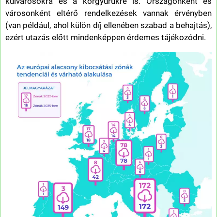
külvárosokra és a körgyűrűkre is. Országonként és
városonként eltérő rendelkezések vannak érvényben
(van például, ahol külön díj ellenében szabad a behajtás),
ezért utazás előtt mindenképpen érdemes tájékozódni.