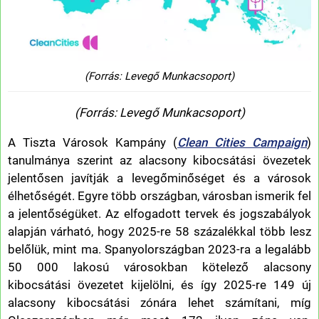
(Forrás: Levegő Munkacsoport)
(Forrás: Levegő Munkacsoport)
A Tiszta Városok Kampány (
Clean Cities Campaign
)
tanulmánya szerint az alacsony kibocsátási övezetek
jelentősen javítják a levegőminőséget és a városok
élhetőségét. Egyre több országban, városban ismerik fel
a jelentőségüket. Az elfogadott tervek és jogszabályok
alapján várható, hogy 2025-re 58 százalékkal több lesz
belőlük, mint ma. Spanyolországban 2023-ra a legalább
50 000 lakosú városokban kötelező alacsony
kibocsátási övezetet kijelölni, és így 2025-re 149 új
alacsony kibocsátási zónára lehet számítani, míg