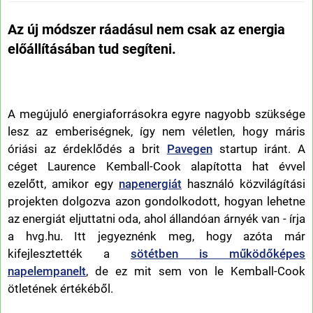
Az új módszer ráadásul nem csak az energia
előállításában tud segíteni.
A megújuló energiaforrásokra egyre nagyobb szüksége
lesz az emberiségnek, így nem véletlen, hogy máris
óriási az érdeklődés a brit
Pavegen
startup iránt. A
céget Laurence Kemball-Cook alapította hat évvel
ezelőtt, amikor egy
napenergiát
használó közvilágítási
projekten dolgozva azon gondolkodott, hogyan lehetne
az energiát eljuttatni oda, ahol állandóan árnyék van - írja
a hvg.hu. Itt jegyeznénk meg, hogy azóta már
kifejlesztették a
sötétben is működőképes
napelempanelt
, de ez mit sem von le Kemball-Cook
ötletének értékéből.