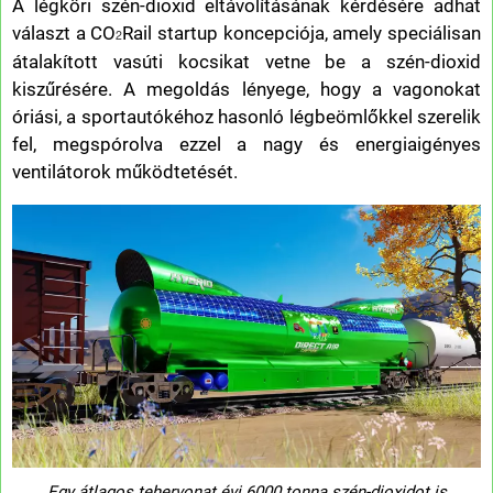
A légköri szén-dioxid eltávolításának kérdésére adhat
választ a CO
Rail startup koncepciója, amely speciálisan
2
átalakított vasúti kocsikat vetne be a szén-dioxid
kiszűrésére. A megoldás lényege, hogy a vagonokat
óriási, a sportautókéhoz hasonló légbeömlőkkel szerelik
fel, megspórolva ezzel a nagy és energiaigényes
ventilátorok működtetését.
Egy átlagos tehervonat évi 6000 tonna szén-dioxidot is