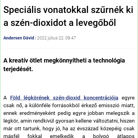
Speciális vonatokkal szűrnék ki
a szén-dioxidot a levegőből
Andersen Dávid
|
2022 július 22. 08:47
A kreatív ötlet megkönnyítheti a technológia
terjedését.
A
Föld légkörének szén-dioxid koncentrációja
egyre
csak nő, a különféle forrásokból érkező emisszió miatt,
ennek eredményeként pedig egyre jobban melegszik a
légkör, amin rendkívül gyorsan kellene változtatni, hiszen
már ott tartunk, hogy jó, ha az évszázad közepéig csak
másfél fokkal emelkedik a bolygó átlagos