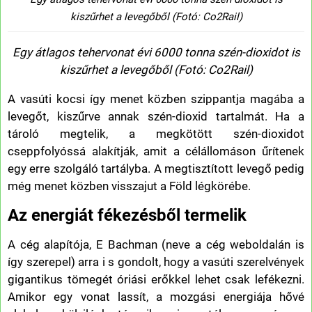
kiszűrhet a levegőből (Fotó: Co2Rail)
Egy átlagos tehervonat évi 6000 tonna szén-dioxidot is
kiszűrhet a levegőből (Fotó: Co2Rail)
A vasúti kocsi így menet közben szippantja magába a
levegőt, kiszűrve annak szén-dioxid tartalmát. Ha a
tároló megtelik, a megkötött szén-dioxidot
cseppfolyóssá alakítják, amit a célállomáson űrítenek
egy erre szolgáló tartályba. A megtisztított levegő pedig
még menet közben visszajut a Föld légkörébe.
Az energiát fékezésből termelik
A cég alapítója, E Bachman (neve a cég weboldalán is
így szerepel) arra i s gondolt, hogy a vasúti szerelvények
gigantikus tömegét óriási erőkkel lehet csak lefékezni.
Amikor egy vonat lassít, a mozgási energiája hővé