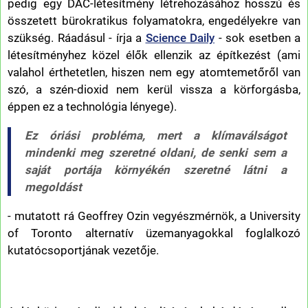
pedig egy DAC-létesítmény létrehozásához hosszú és
összetett bürokratikus folyamatokra, engedélyekre van
szükség. Ráadásul - írja a
Science Daily
- sok esetben a
létesítményhez közel élők ellenzik az építkezést (ami
valahol érthetetlen, hiszen nem egy atomtemetőről van
szó, a szén-dioxid nem kerül vissza a körforgásba,
éppen ez a technológia lényege).
Ez óriási probléma, mert a klímaválságot
mindenki meg szeretné oldani, de senki sem a
saját portája környékén szeretné látni a
megoldást
- mutatott rá Geoffrey Ozin vegyészmérnök, a University
of Toronto alternatív üzemanyagokkal foglalkozó
kutatócsoportjának vezetője.