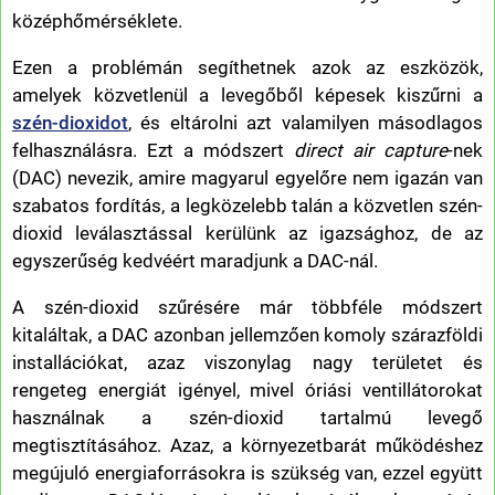
középhőmérséklete.
Ezen a problémán segíthetnek azok az eszközök,
amelyek közvetlenül a levegőből képesek kiszűrni a
szén-dioxidot
, és eltárolni azt valamilyen másodlagos
felhasználásra. Ezt a módszert
direct air capture
-nek
(DAC) nevezik, amire magyarul egyelőre nem igazán van
szabatos fordítás, a legközelebb talán a közvetlen szén-
dioxid leválasztással kerülünk az igazsághoz, de az
egyszerűség kedvéért maradjunk a DAC-nál.
A szén-dioxid szűrésére már többféle módszert
kitaláltak, a DAC azonban jellemzően komoly szárazföldi
installációkat, azaz viszonylag nagy területet és
rengeteg energiát igényel, mivel óriási ventillátorokat
használnak a szén-dioxid tartalmú levegő
megtisztításához. Azaz, a környezetbarát működéshez
megújuló energiaforrásokra is szükség van, ezzel együtt