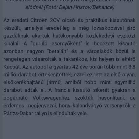
elődnél (Fotó: Dejan Hristov/Behance)
Az eredeti Citroën 2CV olcsó és praktikus kisautónak
készült, amellyel eredetileg a még lovaskocsival járó
gazdáknak akartak hatékonyabb közlekedési eszközt
kínálni. A "guruló esernyőként" is becézett kisautó
azonban nagyon "betalált" és a városlakók közül is
rengetegen vásárolták a takarékos, kis helyen is elférő
Kacsát. Az autóból a gyártás 42 éve során több mint 3,8
millió darabot értékesítettek, ezzel ez lett az első olyan,
elsőkerékhajtású jármű, amiből több mint egymillió
darabot adtak el. A francia kisautó sikerét gyakran a
bogárhátú Volkswagenhez szokták hasonlítani, de
érdemes megjegyezni, hogy kalandvágyó versenyzők a
Párizs-Dakar rallyn is elindultak vele.