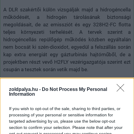
A DLR szakértői külön vizsgálják majd a hidrogéncella
működését, a hidrogén tárolásának biztonsági
megoldásait, de az emissziót és egy 328H2-FC flotta
teljes környezeti terhelését. A tervek szerint a
hidrogéncellás repülőgép működés közben egyáltalán
nem bocsát ki szén-dioxidot, egyedül a felszállás során
kap extra energiát egy gázturbinás hajtóműből, de a
projektben részt vevő H2FLY vezérigazgatója szerint ezt
csupán a tesztek során vetik majd be.
zoldpalya.hu -
Do Not Process My Personal
Information
Címkék:
#elektromos hajtás
#hidrogén
#hidrogénhajtás
#üzemanyagcella
#repülőgép
#repülés
#németország
If you wish to opt-out of the sale, sharing to third parties, or
processing of your personal or sensitive information for
targeted advertising by us, please use the below opt-out
section to confirm your selection. Please note that after your
opt-out request is processed you may continue seeing