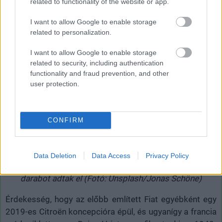
related to functionality of the website or app.
I want to allow Google to enable storage
related to personalization.
I want to allow Google to enable storage
related to security, including authentication
functionality and fraud prevention, and other
user protection.
CONFIRM
A Citroën 2CV-ből, azaz a Kacsából közel négymillió darabot
adtak el (Fotó: Unsplash/Jonas Schöne)
Data Deletion
Data Access
Privacy Policy
A Citroën 2CV-ből, azaz a Kacsából közel négymillió
darabot adtak el (Fotó: Unsplash/Jonas Schöne)
Érdekesség, hogy az előbb említett Fiat egyébként egy
2019-es Citroën koncepcióra épül, és ugyanígy a francia