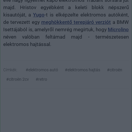
majd. Hristov egyébként a keleti blokk népszerű
kisautóját, a
Yugo
-t is elképzelte elektromos autóként,
de tervezett egy
meghökkentő terepjáró verziót
a BMW
Isettájából is, amelyről nemrég megírtuk, hogy
Microlino
néven valóban feltámad majd - természetesen
elektromos hajtással.
Címkék:
#elektromos autó
#elektromos hajtás
#citroën
#citroën 2cv
#retro