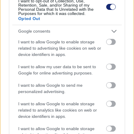
egy grafikus képzelte el modern változatban.
I want to opt-out of Collection, Use,
Retention, Sale, and/or Sharing of my
Personal Data that Is Unrelated with the
Purposes for which it was collected.
Opted Out
Az egykor rendkívül népszerű autólegendákat sorra
Google consents
támasztják fel: a Mini után jött a Fiat 500, de azóta
I want to allow Google to enable storage
feltámadt hamvaiból a Renault Alpine A110, de
related to advertising like cookies on web or
emléíthetnénk a hazánkban is rendkívül népszerű Ford
device identifiers in apps.
Mustangot is, nemsokára pedig érkezik a Volkswagen
legendás kisbuszának elektromos változata a
VW ID.
I want to allow my user data to be sent to
Google for online advertising purposes.
Buzz
is.
I want to allow Google to send me
Az elektromobilitás fejlődésének köszönhetően persze
personalized advertising.
a legtöbb újdonság már tisztán elektromos hajtással
érkezik: a
Fiat Topolino
modelljének újragondolt
I want to allow Google to enable storage
változata, vagy épp a
Nissan sportkocsi-ikonjának
related to analytics like cookies on web or
következő generációja is már elektromos autóként lesz
device identifiers in apps.
majd kapható.
I want to allow Google to enable storage