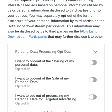
interest-based ads based on personal information utilized by
us or personal information disclosed to third parties prior to
your opt-out. You may separately opt-out of the further
disclosure of your personal information by third parties on the
IAB’s list of downstream participants. This information may
Hozzászólások
also be disclosed by us to third parties on the
IAB’s List of
Downstream Participants
that may further disclose it to other
third parties.
Please note that this website/app uses one or more Google
Újabb retro autólegendát
Personal Data Processing Opt Outs
services and may gather and store information including but
not limited to your visit or usage behaviour. You may click to
I want to opt-out of the Sharing of my
képzeltek el elektromos
personal data.
grant or deny consent to Google and its third-party tags to
Opted In
use your data for below specified purposes in below Google
autóként
consent section.
I want to opt-out of the Sale of my
Personal Data.
Opted In
Andersen Dávid
|
2022 május 24. 08:53
I want to opt-out of processing my
Personal Data for Targeted Advertising.
Opted In
A több mint 40 éven át gyártott francia kisautót