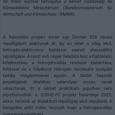
30 millió euróval támogatja a német Gazdasági és
Klímavédelmi Minisztérium (
Bundesministerium für
Wirtschaft und Klimaschutz - BMWK
).
A fejlesztési projekt során egy Dornier 328 típusú
repülőgépet alakítanak át, így ez lehet a világ első,
hidrogén-elektromos hajtással szerelt utasszállító
repülőgépe. A részt evő cégek feladata lesz a hajtáslánc
kifejlesztése, a hidrogéncellás rendszer kialakítása,
hűtéssel és a folyékony hidrogén tárolására szolgáló
tartály megépítésével együtt. A NASA hasonló
projektjeinél általában valamilyen vicces nevet
választanak, itt a német praktikum jegyében nem
jópofáskodtak: a
328H2-FC
projekt határideje 2025,
ekkor tervezik az átalakított repülőgép első repülését. A
berepülés előtt külön tesztelik majd a hidrogéncellás
üzemanyagrendszert.