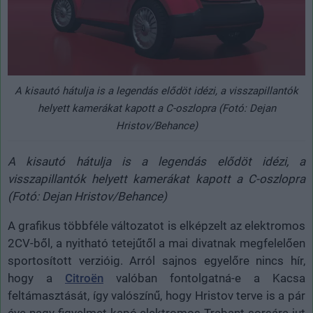
A kisautó hátulja is a legendás elődöt idézi, a visszapillantók
helyett kamerákat kapott a C-oszlopra (Fotó: Dejan
Hristov/Behance)
A kisautó hátulja is a legendás elődöt idézi, a
visszapillantók helyett kamerákat kapott a C-oszlopra
(Fotó: Dejan Hristov/Behance)
A grafikus többféle változatot is elképzelt az elektromos
2CV-ből, a nyitható tetejűtől a mai divatnak megfelelően
sportosított verzióig. Arról sajnos egyelőre nincs hír,
hogy a
Citroën
valóban fontolgatná-e a Kacsa
feltámasztását, így valószínű, hogy Hristov terve is a pár
éve nagy figyelmet kapó elektromos Trabant sorsára jut