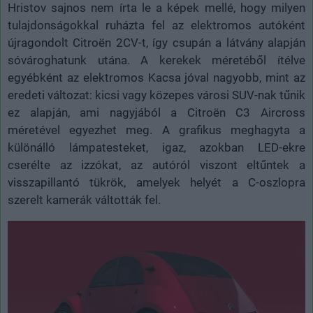
Hristov sajnos nem írta le a képek mellé, hogy milyen
tulajdonságokkal ruházta fel az elektromos autóként
újragondolt Citroën 2CV-t, így csupán a látvány alapján
sóvároghatunk utána. A kerekek méretéből ítélve
egyébként az elektromos Kacsa jóval nagyobb, mint az
eredeti változat: kicsi vagy közepes városi SUV-nak tűnik
ez alapján, ami nagyjából a Citroën C3 Aircross
méretével egyezhet meg. A grafikus meghagyta a
különálló lámpatesteket, igaz, azokban LED-ekre
cserélte az izzókat, az autóról viszont eltűntek a
visszapillantó tükrök, amelyek helyét a C-oszlopra
szerelt kamerák váltották fel.