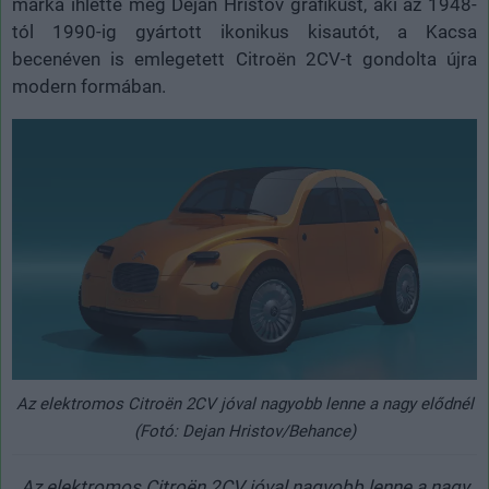
márka ihlette meg Dejan Hristov grafikust, aki az 1948-
tól 1990-ig gyártott ikonikus kisautót, a Kacsa
becenéven is emlegetett Citroën 2CV-t gondolta újra
modern formában.
Az elektromos Citroën 2CV jóval nagyobb lenne a nagy elődnél
(Fotó: Dejan Hristov/Behance)
Az elektromos Citroën 2CV jóval nagyobb lenne a nagy