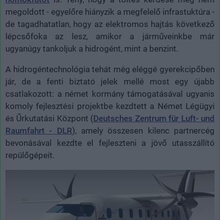
megoldott - egyelőre hiányzik a megfelelő infrastuktúra -
de tagadhatatlan, hogy az elektromos hajtás következő
lépcsőfoka az lesz, amikor a járműveinkbe már
ugyanúgy tankoljuk a hidrogént, mint a benzint.
A hidrogéntechnológia tehát még eléggé gyerekcipőben
jár, de a fenti biztató jelek mellé most egy újabb
csatlakozott: a német kormány támogatásával ugyanis
komoly fejlesztési projektbe kezdtett a Német Légügyi
és Űrkutatási Központ (
Deutsches Zentrum für Luft- und
Raumfahrt - DLR
), amely összesen kilenc partnercég
bevonásával kezdte el fejleszteni a jövő utasszállító
repülőgépeit.