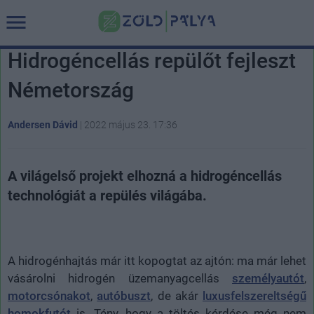
Hidrogéncellás repülőt fejleszt
Németország
Andersen Dávid
|
2022 május 23. 17:36
A világelső projekt elhozná a hidrogéncellás
technológiát a repülés világába.
A hidrogénhajtás már itt kopogtat az ajtón: ma már lehet
vásárolni hidrogén üzemanyagcellás
személyautót
,
motorcsónakot
,
autóbuszt
, de akár
luxusfelszereltségű
homokfutót
is. Tény, hogy a töltés kérdése még nem