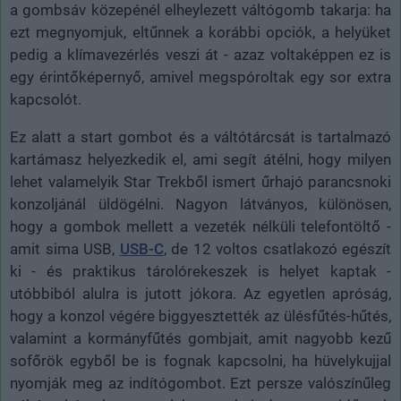
a gombsáv közepénél elheylezett váltógomb takarja: ha
ezt megnyomjuk, eltűnnek a korábbi opciók, a helyüket
pedig a klímavezérlés veszi át - azaz voltaképpen ez is
egy érintőképernyő, amivel megspóroltak egy sor extra
kapcsolót.
Ez alatt a start gombot és a váltótárcsát is tartalmazó
kartámasz helyezkedik el, ami segít átélni, hogy milyen
lehet valamelyik Star Trekből ismert űrhajó parancsnoki
konzoljánál üldögélni. Nagyon látványos, különösen,
hogy a gombok mellett a vezeték nélküli telefontöltő -
amit sima USB,
USB-C
, de 12 voltos csatlakozó egészít
ki - és praktikus tárolórekeszek is helyet kaptak -
utóbbiból alulra is jutott jókora. Az egyetlen apróság,
hogy a konzol végére biggyesztették az ülésfűtés-hűtés,
valamint a kormányfűtés gombjait, amit nagyobb kezű
sofőrök egyből be is fognak kapcsolni, ha hüvelykujjal
nyomják meg az indítógombot. Ezt persze valószínűleg