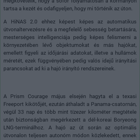
megkövetelik, hogy a sofőr folyamatosan a kormányon
tartsa a kezét és odafigyeljen, hogy mi történik az úton.
A HiNAS 2.0 ehhez képest képes az automatikus
útvonaltervezésre és a megfelelő sebesség betartására,
mesterséges intelligenciája pedig képes felismerni a
környezetében lévő objektumokat és más hajókat,
emellett figyeli az időjárási adatokat, illetve a hullámok
méretét, ezek függvényében pedig valós idejű irányítási
parancsokat ad ki a hajó irányító rendszereinek.
A Prism Courage május elsején hagyta el a texasi
Freeport kikötőjét, ezután áthaladt a Panama-csatornán,
végül 33 nap és több mint tízezer kilométer megtétele
után biztonságban megérkezett a dél-koreai Boryeong
LNG-terminálhoz. A hajó az út során az optimális
útvonalon teljesen autonóm módon közlekedett, ennek