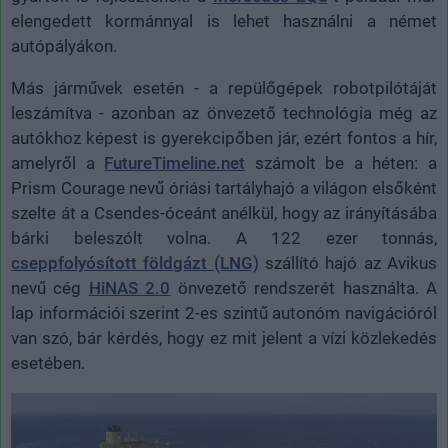
elengedett kormánnyal is lehet használni a német
autópályákon.
Más járművek esetén - a repülőgépek robotpilótáját
leszámítva - azonban az önvezető technológia még az
autókhoz képest is gyerekcipőben jár, ezért fontos a hír,
amelyről a
FutureTimeline.net
számolt be a héten: a
Prism Courage nevű óriási tartályhajó a világon elsőként
szelte át a Csendes-óceánt anélkül, hogy az irányításába
bárki beleszólt volna. A 122 ezer tonnás,
cseppfolyósított földgázt (LNG)
szállító hajó az Avikus
nevű cég
HiNAS 2.0
önvezető rendszerét használta. A
lap információi szerint 2-es szintű autonóm navigációról
van szó, bár kérdés, hogy ez mit jelent a vízi közlekedés
esetében.