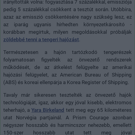
irányították volna: fogyasztása 7 százalékkal, emissziója
pedig 5 százalékkal csökkent a tesztút során. Utóbbira,
azaz az emisszió csökkentésére nagy szükség lesz, ez
az iparág ugyanis hírhedten környezetkárosító -
korábban megírtuk, milyen megoldásokkal próbálják
zöldebbé tenni a tengeri hajózást
.
Természetesen a hajón tartózkodó tengerészek
folyamatosan figyelték az önvezető rendszerek
működését, de az átkelést felügyelte az amerikai
hajózási felügyelet, az American Bureau of Shipping
(ABS) és koreai ellenpárja a Korea Register of Shipping.
Tavaly már sikeresen tesztelték az önvezető hajók
technológiáját, igaz, akkor egy jóval kisebb, elektromos
teherhajó, a
Yara Birkeland
tett meg egy 65 kilométeres
utat Norvégia partjainál. A Prism Courage azonban
négyszer hosszabb és harmincszor nehezebb, emellett
150-szer hosszabb utat tett meg jóval