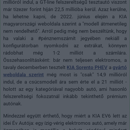
millióról indul, a GT-line felszereltségű tesztautó viszont
már tízezer forint híján 22,5 millióba kerül. Azaz kerülne,
ha lehetne kapni, de 2022. június elején a KIA
magyarországi weboldala szerint a "modell átmenetileg
nem rendelhető". Arról pedig még nem beszéltünk, hogy
ha valaki a #pénznemszámít jegyében nekiáll a
konfigurátorban nyomkodni az extrákat, könnyen
rádobhat még 1-2 milliót a számlára.
Összehasonlításként: bár nem teljesen elektromos, a
tavaly decemberben tesztelt
KIA Sorento PHEV
a
gyártó
weboldala szerint
még most is "csak" 14,9 millióról
indul, de a csúcsmodell ára sem érte el a 21 milliót -
holott az egy kategóriával nagyobb autó, ami hasonló
felszereltségi fokozatnál inkább tekinthető prémium
autónak.
Mindezzel együtt érthető, hogy miért a KIA EV6 lett az
idei Év Autója: egy ízig-vérig elektromos autó, amely már