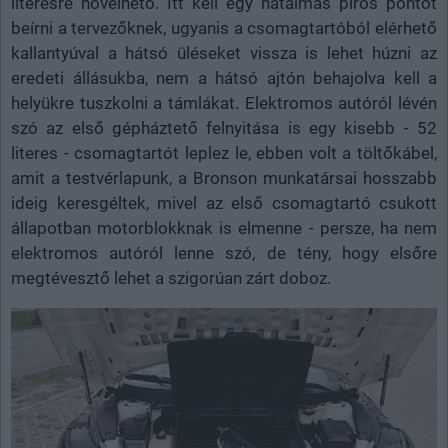
literesre növelhető. Itt kell egy hatalmas piros pontot
beírni a tervezőknek, ugyanis a csomagtartóból elérhető
kallantyúval a hátsó üléseket vissza is lehet húzni az
eredeti állásukba, nem a hátsó ajtón behajolva kell a
helyükre tuszkolni a támlákat. Elektromos autóról lévén
szó az első gépháztető felnyitása is egy kisebb - 52
literes - csomagtartót leplez le, ebben volt a töltőkábel,
amit a testvérlapunk, a Bronson munkatársai hosszabb
ideig keresgéltek, mivel az első csomagtartó csukott
állapotban motorblokknak is elmenne - persze, ha nem
elektromos autóról lenne szó, de tény, hogy elsőre
megtévesztő lehet a szigorúan zárt doboz.