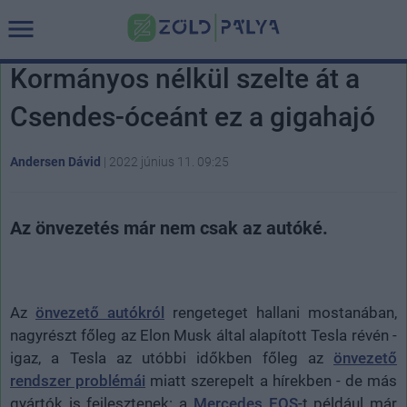
Kormányos nélkül szelte át a
Csendes-óceánt ez a gigahajó
Andersen Dávid
|
2022 június 11. 09:25
Az önvezetés már nem csak az autóké.
Az
önvezető autókról
rengeteget hallani mostanában,
nagyrészt főleg az Elon Musk által alapított Tesla révén -
igaz, a Tesla az utóbbi időkben főleg az
önvezető
rendszer problémái
miatt szerepelt a hírekben - de más
gyártók is fejlesztenek: a
Mercedes EQS
-t például már