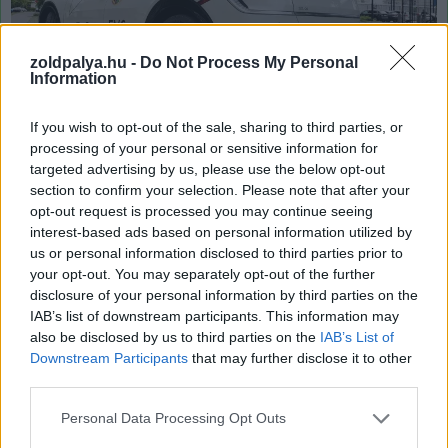
zoldpalya.hu -
Do Not Process My Personal
Information
If you wish to opt-out of the sale, sharing to third parties, or
processing of your personal or sensitive information for
Hátulról a leglátványosabb a forma (Fotó: Andersen Dávid)
targeted advertising by us, please use the below opt-out
section to confirm your selection. Please note that after your
Hátulról a leglátványosabb a forma (Fotó: Andersen
opt-out request is processed you may continue seeing
Dávid)
interest-based ads based on personal information utilized by
us or personal information disclosed to third parties prior to
Szintén egyedi megoldással helyezték el a kilincseket az
your opt-out. You may separately opt-out of the further
ajtókon. Az ajtó síkjába simuló kilincs ugyan nem
disclosure of your personal information by third parties on the
újdonság, a Teslán láthattunk már hasonlót, de már
IAB’s list of downstream participants. This information may
also be disclosed by us to third parties on the
IAB’s List of
azelőtt is voltak hasonló próbálkozások. Amíg nem kell
Downstream Participants
that may further disclose it to other
használni, addig jól néz ki, de nyitásnál fura, hogy
third parties.
tulajdonképpen egy rudat kell megmarkolni és azzal
Please note that this website/app uses one or more Google
kihúzni az ajtót. Ha tippelnem kéne, arra fogadnék, hogy
Personal Data Processing Opt Outs
services and may gather and store information including but
az első modellfrissítésnél ezt azért majd átgondolják.