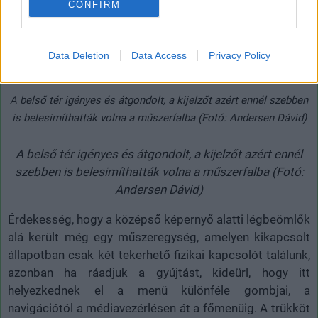
CONFIRM
Data Deletion
Data Access
Privacy Policy
A belső tér igényes és átgondolt, a kijelzőt azért ennél szebben
is belesimíthatták volna a műszerfalba (Fotó: Andersen Dávid)
A belső tér igényes és átgondolt, a kijelzőt azért ennél
szebben is belesimíthatták volna a műszerfalba (Fotó:
Andersen Dávid)
Érdekesség, hogy a középső képernyő alatti légbeömlők
alá került még egy műszeregység, amelyen kikapcsolt
állapotban csak két tekerhető fizikai kapcsolót találunk,
azonban ha ráadjuk a gyújtást, kideürl, hogy itt
helyezkednek el a menü különféle gombjai, a
navigációtól a médiavezérlésen át a főmenüig. A trükköt