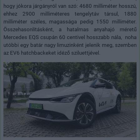
hogy jókora járgányról van szó: 4680 milliméter hosszú,
ehhez 2900 milliméteres tengelytáv társul, 1880
milliméter széles, magassága pedig 1550 milliméter.
Összehasonlításként, a hatalmas anyahajó méretű
Mercedes EQS csupán 60 centivel hosszabb nála, noha
utóbbi egy batár nagy limuzinként jelenik meg, szemben
az EV6 hatchbackeket idéző sziluettjével.