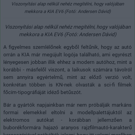
Viszonyítási alap nélkül nehéz megítélni, hogy valójában
mekkora a KIA EV6 (Fotó: Andersen Dávid)
Viszonyítási alap nélkül nehéz megítélni, hogy valójában
mekkora a KIA EV6 (Fotó: Andersen Dávid)
A figyelmes szemlélőnek egyből feltűnik, hogy az autó
orrán a KIA már megújult logója található, ami egyrészt
lényegesen jobban illik ehhez a modern autóhoz, mint a
korábbi - másfelől viszont, a laikusok számára távolról
sem annyira egyértelmű, mint az előző verzió volt,
konkrétan többen is KN-nek olvasták a sci-fi filmek
főcím-tipográfiáját idéző betűszót.
Bár a gyártók napjainkban már nem próbálják markáns
formai elemekkel eltolni a modellpalettájuktól az
elektromos autókat - korábban jellemzően a
buborékformára hajazó aranyos rajzfilmautó-karakterű
karosszériával próbálták jelezni, hogy itt valami merőben