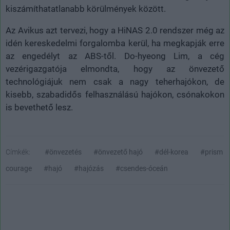
kiszámíthatatlanabb körülmények között.
Az Avikus azt tervezi, hogy a HiNAS 2.0 rendszer még az
idén kereskedelmi forgalomba kerül, ha megkapják erre
az engedélyt az ABS-től. Do-hyeong Lim, a cég
vezérigazgatója elmondta, hogy az önvezető
technológiájuk nem csak a nagy teherhajókon, de
kisebb, szabadidős felhasználású hajókon, csónakokon
is bevethető lesz.
Címkék:
#önvezetés
#önvezető hajó
#dél-korea
#prism
courage
#hajó
#hajózás
#csendes-óceán