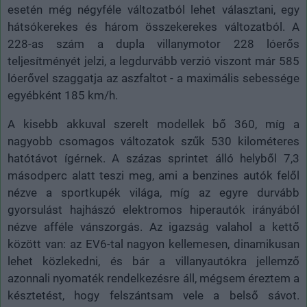
esetén még négyféle változatból lehet választani, egy
hátsókerekes és három összekerekes változatból. A
228-as szám a dupla villanymotor 228 lóerős
teljesítményét jelzi, a legdurvább verzió viszont már 585
lóerővel szaggatja az aszfaltot - a maximális sebessége
egyébként 185 km/h.
A kisebb akkuval szerelt modellek bő 360, míg a
nagyobb csomagos változatok szűk 530 kilométeres
hatótávot ígérnek. A százas sprintet álló helyből 7,3
másodperc alatt teszi meg, ami a benzines autók felől
nézve a sportkupék világa, míg az egyre durvább
gyorsulást hajhászó elektromos hiperautók irányából
nézve afféle vánszorgás. Az igazság valahol a kettő
között van: az EV6-tal nagyon kellemesen, dinamikusan
lehet közlekedni, és bár a villanyautókra jellemző
azonnali nyomaték rendelkezésre áll, mégsem éreztem a
késztetést, hogy felszántsam vele a belső sávot.