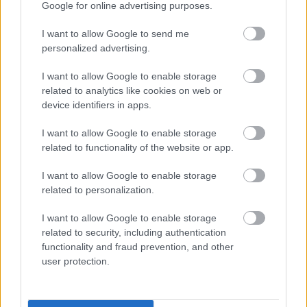
Google for online advertising purposes.
Űrhajókonzol és
Škoda-kormány vár
I want to allow Google to send me
belül
personalized advertising.
A KIA EV6 tágas belső térrel és néhány technikai
I want to allow Google to enable storage
érdekességgel szolgál, itt is érződik, hogy a tervezők el
related to analytics like cookies on web or
tudtak rugaszkodni a régi beidegződésektől. Ami elsőre
device identifiers in apps.
feltűnik, az a műszerfal tetején a középkonzolig
I want to allow Google to enable storage
végighúzódó jókora kijelző, amely két 12,3 hüvelykes
related to functionality of the website or app.
képernyőből áll. A bal oldali a sofőr szeme elé eső
műszeregység, ez mutatja a vezetéssel kapcsolatos
I want to allow Google to enable storage
információkat, míg a középső részen lehet kezelni a
related to personalization.
navigációt, a médialejátszót, a kílmát és a többit.
I want to allow Google to enable storage
related to security, including authentication
functionality and fraud prevention, and other
user protection.