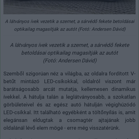
A látványos ívek vezetik a szemet, a sárvédő fekete betoldásai
optikailag magasítják az autót (Fotó: Andersen Dávid)
A látványos ívek vezetik a szemet, a sárvédő fekete
betoldásai optikailag magasítják az autót
(Fotó: Andersen Dávid)
Szemből szigorúan néz a világba, az oldalra fordított V-
betűt mintázó LED-csíkokkal, oldalról viszont már
barátságosabb arcát mutatja, kellemesen dinamikus
ívekkel. A hátulja talán a leglátványosabb, a szokatlan
görbületeivel és az egész autó hátulján végighúzódó
LED-csíkkal. Itt található egyébként a töltőnyílás is, amit
elegánsan eldugtak a csomagtér ajtajának jobb
oldalánál lévő elem mögé - erre még visszatérünk.