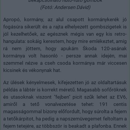
(Fotó: Andersen Dávid)
Apropó, kormány, az alul csapott kormánykerék jó
fogásúra sikerült és a rajta elhelyezett gombszigetek is
jól kezelhetőek, az egésznek mégis van egy kis retro-
hangulata: sokáig kerestem, hogy mire emlékeztet, amíg
rá nem jöttem, hogy apukám Škoda 120-asának
kormánya volt hasonló - persze annak idején, mai
szemmel nézve a cseh csoda kormánya már viccesen
kicsinek és vékonynak hat.
Az ülések kényelmesek, kifejezetten jó az oldaltartásuk
példás a lábtér is korrekt méretű. Magasabb sofőröknek
és utasoknak viszont "fejben" picit szűk lehet az EV6,
amiről a tető vonalvezetése tehet: 191 centis
magasságommal bizony előfordult, hogy súrolta a fejem
a tetőkárpitot, ha pedig a napszemüvegemet feltoltam a
fejem tetejére, az többször is beakadt a plafonba. Ennek