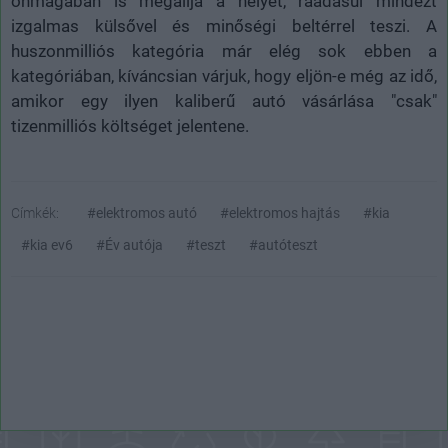
önmagában is megállja a helyét, ráadásul mindezt
izgalmas külsővel és minőségi beltérrel teszi. A
huszonmilliós kategória már elég sok ebben a
kategóriában, kíváncsian várjuk, hogy eljön-e még az idő,
amikor egy ilyen kaliberű autó vásárlása "csak"
tizenmilliós költséget jelentene.
Címkék:
#elektromos autó
#elektromos hajtás
#kia
#kia ev6
#Év autója
#teszt
#autóteszt