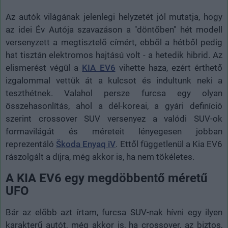
Az autók világának jelenlegi helyzetét jól mutatja, hogy
az idei Év Autója szavazáson a "döntőben" hét modell
versenyzett a megtisztelő címért, ebből a hétből pedig
hat tisztán elektromos hajtású volt - a hetedik hibrid. Az
elismerést végül a
KIA EV6
vihette haza, ezért érthető
izgalommal vettük át a kulcsot és indultunk neki a
teszthétnek. Valahol persze furcsa egy olyan
összehasonlítás, ahol a dél-koreai, a gyári definíció
szerint crossover SUV versenyez a valódi SUV-ok
formavilágát és méreteit lényegesen jobban
reprezentáló
Škoda Enyaq iV
. Ettől függetlenül a Kia EV6
rászolgált a díjra, még akkor is, ha nem tökéletes.
A KIA EV6 egy megdöbbentő méretű
UFO
Bár az előbb azt írtam, furcsa SUV-nak hívni egy ilyen
karakterű autót, még akkor is, ha crossover, az biztos,