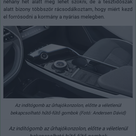
néhány hét alatt meg lehet szokni, de a tesztidőszak
alatt bizony többször rácsodálkoztam, hogy miért kezd
el forrósodni a kormány a nyárias melegben.
Az indítógomb az űrhajókonzolon, előtte a véletlenül
bekapcsolható hűtő-fűtő gombok (Fotó: Andersen Dávid)
Az indítógomb az űrhajókonzolon, előtte a véletlenül
bekapcsolható hűtő-fűtő gombok