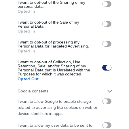
not limited to your visit or usage behaviour. You may click to
I want to opt-out of the Sharing of my
Ennek ellenére ennél nagyobb baj sose legyen egy új
personal data.
grant or deny consent to Google and its third-party tags to
Opted In
autóval.
use your data for below specified purposes in below Google
consent section.
I want to opt-out of the Sale of my
Personal Data.
Opted In
I want to opt-out of processing my
Personal Data for Targeted Advertising.
Opted In
I want to opt-out of Collection, Use,
Retention, Sale, and/or Sharing of my
Personal Data that Is Unrelated with the
Purposes for which it was collected.
Opted Out
Google consents
Az ajtóba simuló kilincs jól néz ki, de praktikusnak nem
I want to allow Google to enable storage
nevezném (Fotó: Andersen Dávid)
related to advertising like cookies on web or
device identifiers in apps.
Az ajtóba simuló kilincs jól néz ki, de praktikusnak nem
I want to allow my user data to be sent to
nevezném (Fotó: Andersen Dávid)