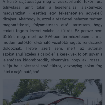
A külső sajátossága még a visszapillantó tükör fura
túlnyúlása, amit talán a légellenállási alaktényező
magyarázhat - esetleg egy fékezhetetlen agyvelejű
dizájner. Akárhogy is, ezzel a részlettel nehezen tudtam
megbarátkozni, folyamatosan attól tartottam, hogy
emiatt fogom leverni valahol a tükröt. Ez persze nem
történt meg, mert az EV6-ban természetesen a mai
modern autóktól elvárható vezetőtámogató rendszerek
dolgoznak. Illetve azért sem, mert az autónak
szokatlanul "széles a csípője", a kerékívek fölött ugyanis
jelentősen kidomborodik, olyannyira, hogy aki rosszul
állítja be a visszapillantó tükröt, viszonylag sokat fog
látni a saját autójából.