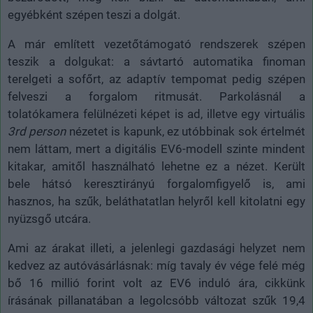
egyébként szépen teszi a dolgát.
A már említett vezetőtámogató rendszerek szépen
teszik a dolgukat: a sávtartó automatika finoman
terelgeti a sofőrt, az adaptív tempomat pedig szépen
felveszi a forgalom ritmusát. Parkolásnál a
tolatókamera felülnézeti képet is ad, illetve egy virtuális
3rd person
nézetet is kapunk, ez utóbbinak sok értelmét
nem láttam, mert a digitális EV6-modell szinte mindent
kitakar, amitől használható lehetne ez a nézet. Került
bele hátsó keresztirányú forgalomfigyelő is, ami
hasznos, ha szűk, beláthatatlan helyről kell kitolatni egy
nyüzsgő utcára.
Ami az árakat illeti, a jelenlegi gazdasági helyzet nem
kedvez az autóvásárlásnak: míg tavaly év vége felé még
bő 16 millió forint volt az EV6 induló ára, cikkünk
írásának pillanatában a legolcsóbb változat szűk 19,4