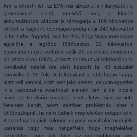
Ami a töltést illeti, az EV6 már abszolút a villanyautók új
generációját jelenti, amelyből még a kisebb
akkumulátoros változat is támogatja a 180 kilowattos
töltést, a nagyobb csomagos pedig akár 240 kilowattot
is be tudna fogadni, más kérdés, hogy Magyarországon
egyelőre a legtöbb töltőoszlop 22 kilowattos.
Egyenáramú gyorstöltővel szűk 20 perc alatt megvan a
80 százalékos töltés, a teszt során utcai töltőoszlopról
körülbelül másfél óra alatt kúszott fel 40 százalék
környékéről 90 fölé. A töltőnyílást a jobb hátsó lámpa
alatt kell keresni, amit nem jelöl semmi, csupán egyetlen
ív a karosszéria vonatkozó elemén, ami a bal oldalin
nincs ott. Ez elsőre meglepő lehet, illetve, mivel az autó
fenekére került, adott esetben problémás lehet a
töltőoszlopnál, ha nem tudunk megfelelően odaparkolni.
A záródása is picit különös, ugyanis egyáltalán nem jelzi
kattanás vagy más hangeffekt, hogy megfelelően
bezáródott, meg kell bízni az automatikában, ami