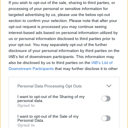
If you wish to opt-out of the sale, sharing to third parties, or
processing of your personal or sensitive information for
targeted advertising by us, please use the below opt-out
section to confirm your selection. Please note that after your
opt-out request is processed you may continue seeing
interest-based ads based on personal information utilized by
us or personal information disclosed to third parties prior to
your opt-out. You may separately opt-out of the further
disclosure of your personal information by third parties on the
IAB’s list of downstream participants. This information may
also be disclosed by us to third parties on the
IAB’s List of
Downstream Participants
that may further disclose it to other
Az igazi különlegesség az AC Propulsion tzero elektromos
third parties.
sportautó, a benzinmotort rejtő hatótávnövelő utánfutóval
Please note that this website/app uses one or more Google
Personal Data Processing Opt Outs
(Fotó: Petersen Automotive Museum)
services and may gather and store information including but
not limited to your visit or usage behaviour. You may click to
I want to opt-out of the Sharing of my
personal data.
A tzero-ból mindössze három példány készült, ráadásul
grant or deny consent to Google and its third-party tags to
Opted In
ezek közül kettő megsemmisült, így a világ egyetlen
use your data for below specified purposes in below Google
consent section.
darabját lehet megcsodálni Los Angelesben.
I want to opt-out of the Sale of my
Personal Data.
Szerencsére az autóhoz megvan a
Genset
Opted In