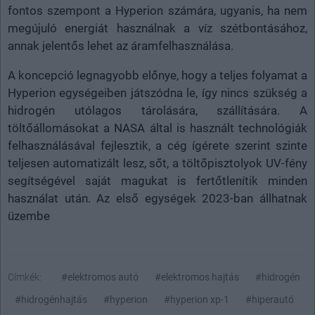
fontos szempont a Hyperion számára, ugyanis, ha nem
megújuló energiát használnak a víz szétbontásához,
annak jelentős lehet az áramfelhasználása.
A koncepció legnagyobb előnye, hogy a teljes folyamat a
Hyperion egységeiben játszódna le, így nincs szükség a
hidrogén utólagos tárolására, szállítására. A
töltőállomásokat a NASA által is használt technológiák
felhasználásával fejlesztik, a cég ígérete szerint szinte
teljesen automatizált lesz, sőt, a töltőpisztolyok UV-fény
segítségével saját magukat is fertőtlenítik minden
használat után. Az első egységek 2023-ban állhatnak
üzembe
Címkék:
#elektromos autó
#elektromos hajtás
#hidrogén
#hidrogénhajtás
#hyperion
#hyperion xp-1
#hiperautó