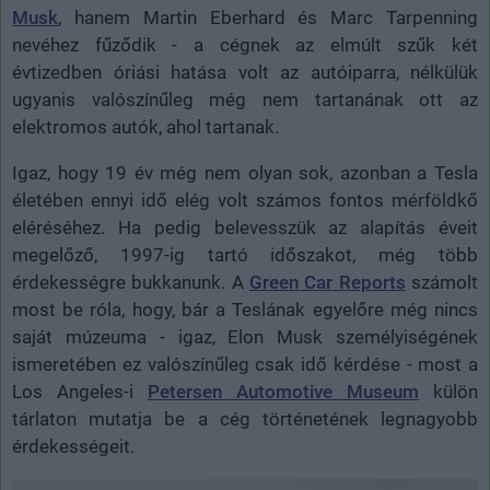
Musk
, hanem Martin Eberhard és Marc Tarpenning
nevéhez fűződik - a cégnek az elmúlt szűk két
évtizedben óriási hatása volt az autóiparra, nélkülük
ugyanis valószínűleg még nem tartanának ott az
elektromos autók, ahol tartanak.
Igaz, hogy 19 év még nem olyan sok, azonban a Tesla
életében ennyi idő elég volt számos fontos mérföldkő
eléréséhez. Ha pedig belevesszük az alapítás éveit
megelőző, 1997-ig tartó időszakot, még több
érdekességre bukkanunk. A
Green Car Reports
számolt
most be róla, hogy, bár a Teslának egyelőre még nincs
saját múzeuma - igaz, Elon Musk személyiségének
ismeretében ez valószínűleg csak idő kérdése - most a
Los Angeles-i
Petersen Automotive Museum
külön
tárlaton mutatja be a cég történetének legnagyobb
érdekességeit.