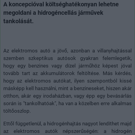
A koncepcióval költséghatékonyan lehetne
megoldani a hidrogéncellás járművek
tankolását.
Az elektromos autó a jövő, azonban a villanyhajtással
szemben szkeptikus autósok gyakran felemlegetik,
hogy egy benzines vagy dízel járműhöz képest jóval
tovább tart az akkumulátorok feltöltése. Más kérdés,
hogy az elektromos autókat, ilyen szempontból kissé
másképp kell használni, mint a benzineseket, hiszen akár
otthon, akár egy irodaházban, vagy épp egy bevásárlás
során is "tankolhatóak", ha van a közelben erre alkalmas
töltőoszlop.
Ettől függetlenül, a hidrogénhajtás nagyot lendíthet majd
az elektromos autók népszerűségén: a hidrogén