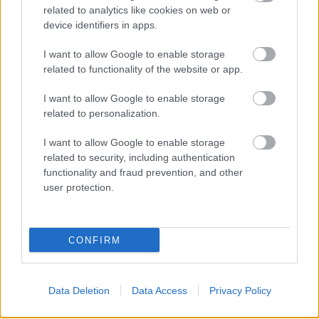
related to analytics like cookies on web or
device identifiers in apps.
I want to allow Google to enable storage
related to functionality of the website or app.
I want to allow Google to enable storage
related to personalization.
Hozzászólások
I want to allow Google to enable storage
related to security, including authentication
functionality and fraud prevention, and other
Mobil hidrogéntöltő állomást
user protection.
fejlesztenek a látványos
hiperautó mellé
CONFIRM
Andersen Dávid
|
2022 december 1. 08:40
Data Deletion
Data Access
Privacy Policy