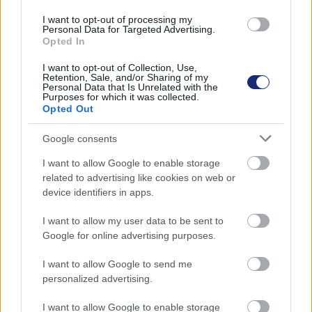
hatótávnövelő utánfutó is, amely egy kisméretű
I want to opt-out of processing my
benzinmotorral volt képes táplálni a lemerülő
Personal Data for Targeted Advertising.
akkumulátorokat.
Opted In
I want to opt-out of Collection, Use,
A Tesla járművei mellett olyan érdekességeket lehet
Retention, Sale, and/or Sharing of my
megnézni, mint a Texasban és Berlinben megnyílt
Personal Data that Is Unrelated with the
Purposes for which it was collected.
óriásgyárak, a Gigafactory-k automatizációs
Opted Out
megoldásai, a cég energetikai ökoszisztémája, de a
látogatók Elon Musk más cégeinek, így az űrkutatással
Google consents
foglalkozó SpaceX, a vsaúti közlekedést újragondoló
I want to allow Google to enable storage
Hyperloop és utóbbi alagútjainak kifúrására létrehozott
related to advertising like cookies on web or
Boring Company életébe is betekintést nyerhetnek.
device identifiers in apps.
I want to allow my user data to be sent to
Google for online advertising purposes.
Címkék:
#elektromos autó
#elektromos hajtás
#tesla
I want to allow Google to send me
#design
#múzeum
personalized advertising.
I want to allow Google to enable storage