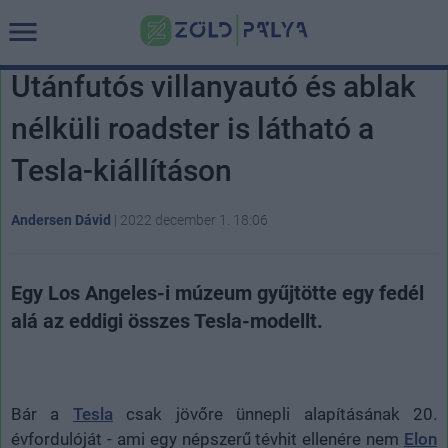
Utánfutós villanyautó és ablak
nélküli roadster is látható a
Tesla-kiállításon
Andersen Dávid
|
2022 december 1. 18:06
Egy Los Angeles-i múzeum gyűjtötte egy fedél
alá az eddigi összes Tesla-modellt.
Bár a
Tesla
csak jövőre ünnepli alapításának 20.
évfordulóját - ami egy népszerű tévhit ellenére nem
Elon