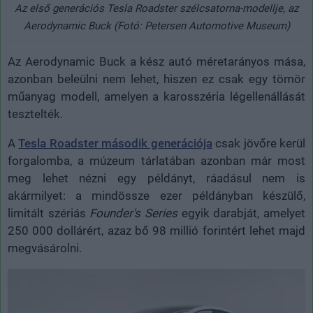
Az első generációs Tesla Roadster szélcsatorna-modellje, az
Aerodynamic Buck (Fotó: Petersen Automotive Museum)
Az Aerodynamic Buck a kész autó méretarányos mása,
azonban beleülni nem lehet, hiszen ez csak egy tömör
műanyag modell, amelyen a karosszéria légellenállását
tesztelték.
A
Tesla Roadster második generációja
csak jövőre kerül
forgalomba, a múzeum tárlatában azonban már most
meg lehet nézni egy példányt, ráadásul nem is
akármilyet: a mindössze ezer példányban készülő,
limitált szériás
Founder's Series
egyik darabját, amelyet
250 000 dollárért, azaz bő 98 millió forintért lehet majd
megvásárolni.