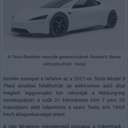
A Tesla Roadster második generációjának Founder's Series
változata (Fotó: Tesla)
Szintén szerepel a tárlaton az a 2021-es
Tesla Model S
Plaid
, amellyel felállították az elektromos autó által
megtett leggyorsabb kör rekordját a Nürburgring
versenypályán: a szűk 21 kilométeres kört 7 perc 35
másodperc alatt teljesítette a spéci Tesla, ami 164,8
km/h átlagsebességet jelent.
A cég látványos megjelenésű pickupja, a
Cybertruck
-