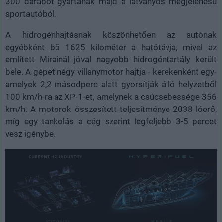
300 darabot gyártanak majd a látványos megjelenésű
sportautóból.
A hidrogénhajtásnak köszönhetően az autónak
egyébként bő 1625 kilométer a hatótávja, mivel az
említett Mirainál jóval nagyobb hidrogéntartály került
bele. A gépet négy villanymotor hajtja - kerekenként egy-
amelyek 2,2 másodperc alatt gyorsítják álló helyzetből
100 km/h-ra az XP-1-et, amelynek a csúcsebessége 356
km/h. A motorok összesített teljesítménye 2038 lóerő,
míg egy tankolás a cég szerint legfeljebb 3-5 percet
vesz igénybe.