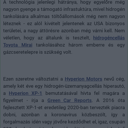
A technológia jelenlegi hátránya, hogy egyelőre még
nagyon gyenge a támogató infrastuktúra, mivel hidrogén
tankolására alkalmas töltőállomások még nem nagyon
léteznek - ez alól kivételt jelentenek az USA bizonyos
területei, a nagy áttörésre azonban még várni kell. Nem
véletlen, hogy az általunk is tesztelt,
hidrogéncellás
Toyota Mirai
tankolásához három emberre és egy
gázcseretelepre is szükség volt.
Ezen szeretne változtatni a
Hyperion Motors
nevű cég,
amely két éve egy hidrogén-üzemanyagcellás hiperautó,
a
Hyperion XP-1
bemutatásával hívta fel magára a
figyelmet - írja a
Green Car Reports
. A 2016 óta
fejlesztett XP-1-et eredetileg 2020-ban tervezték piacra
dobni, azonban a koronavírus közbeszólt, így a
forgalmazás idén vagy jövőre kezdődhet el, igaz, csupán