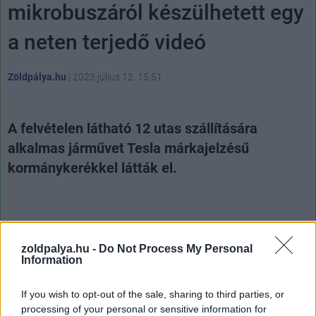
mikrobuszáról készülhetett egy
a neten terjedő videó
Zöldpálya.hu
|
2023 július 12. 15:51
A felvételen látható 12 utas szállítására
alkalmas járművet Tesla márkajelzésű
kormánykerékkel látták el.
Sok vita folyik arról világszerte, hogyan lehetne
zoldpalya.hu -
Do Not Process My Personal
hatékonyabbá tenni a közlekedést bolygónkon, abban
Information
viszont szinte teljes az egyetértés, hogy a
tömegközlekedést rendszeresen használók arányának
If you wish to opt-out of the sale, sharing to third parties, or
növelése az egyéni közlekedés kárára már önmagában
processing of your personal or sensitive information for