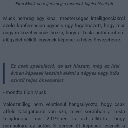
Elon Musk nem ijed meg a meredek kijelentésektől
Musk nemrég egy kínai, mesterséges intelligenciákról
szóló konferencián ugyanis úgy fogalmazott, hogy már
nagyon közel vannak hozzá, hogy a Tesla autói emberif
elügyelet nélkül legyenek képesek a teljes önvezetésre.
Ez csak spekuláció, de azt hiszem, még az idei
évben képesek leszünk elérni a négyes vagy ötös
szintű teljes önvezetést
- mondta Elon Musk.
Valószínűleg nem véletlenül hangsúlyozta, hogy csak
afféle találgatásról van szó, mivel korábban a Tesla
tulajdonosa már 2019-ben is azt állította, hogy
nemsokára az autóik 3 percen át képesek lesznek a