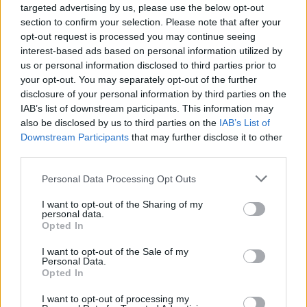
egy fenntarthatóbb világot eredményezhetne. Ezen belül
targeted advertising by us, please use the below opt-out
section to confirm your selection. Please note that after your
is a piaci igények egyre inkább tolódnak el a nulla
opt-out request is processed you may continue seeing
emissziós megoldások irányába
interest-based ads based on personal information utilized by
us or personal information disclosed to third parties prior to
Habár az elektromos üzemű buszok ma már nem
your opt-out. You may separately opt-out of the further
számítanak újdonságnak (az
Ikarus
is gyárt már ilyen
disclosure of your personal information by third parties on the
tömegközlekedési eszközöket), arra azonban még
IAB’s list of downstream participants. This information may
mindenki felkapja a fejét, ha valamilyen újdonsággal jön
also be disclosed by us to third parties on the
IAB’s List of
Downstream Participants
that may further disclose it to other
ki a technológia zászlóshajójának számító Tesla. Ugyan
third parties.
a techóriás már 2016-ban nyilvánosságra hozott
tervében
kinyilvánította szándékát, ezirányú
Please note that this website/app uses one or more Google
Personal Data Processing Opt Outs
services and may gather and store information including but
fejlesztéseknek eddig kézzelfogható bizonyítékát még
not limited to your visit or usage behaviour. You may click to
I want to opt-out of the Sharing of my
nem láthattuk.
personal data.
grant or deny consent to Google and its third-party tags to
Opted In
use your data for below specified purposes in below Google
consent section.
I want to opt-out of the Sale of my
Personal Data.
Ha hihetünk Jacob Orth Las Vegas-i tartalomkészítőnek,
Opted In
az általa a napokban publikált
felvételen
a Tesla
I want to opt-out of processing my