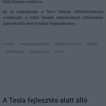
több fizetési módot is.
Az új szabályozás a Ten-t hálózat töltőállomásaira
vonatkozik, a többi kisebb teljesítményű töltőoszlop
üzemeltetőit nem kötelezi fejlesztésekre.
Címkék:
#európai parlament
#elektromos autó
#töltés
#töltőoszlop
#európai unió
#ten-t
A Tesla fejlesztés alatt álló