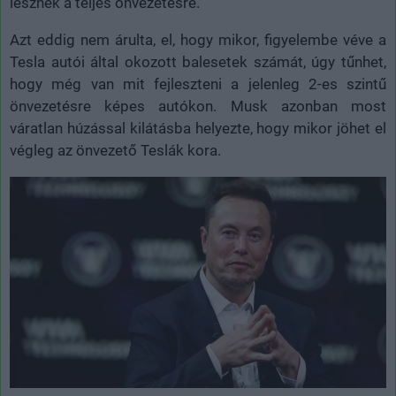
lesznek a teljes önvezetésre.
Azt eddig nem árulta, el, hogy mikor, figyelembe véve a
Tesla autói által okozott balesetek számát, úgy tűnhet,
hogy még van mit fejleszteni a jelenleg 2-es szintű
önvezetésre képes autókon. Musk azonban most
váratlan húzással kilátásba helyezte, hogy mikor jöhet el
végleg az önvezető Teslák kora.