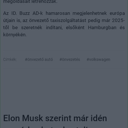
megoldásait létrehozzák.
Az ID. Buzz AD-k hamarosan megjelenhetnek európa
útjain is, az önvezető taxiszolgáltatást pedig már 2025-
től be szeretnék indítani, elsőként Hamburgban és
környékén.
Címkék:
#önvezető autó
#önvezetés
#volkswagen
Elon Musk szerint már idén