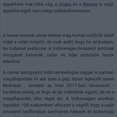
egyébként már több cég, a
Cruise
és a
Waymo
is nyújt,
egyelőre egyik sem megy zökkenőmentesen.
A texasi tesztek során eleinte még humán sofőrök ülnek
majd a volán mögött, de csak azért, hogy ha szükséges,
be tudjanak avatkozni. A Volkswagen önvezető autóinak
mozgását kamerák, radar és lidar eszközök teszik
lehetővé.
A német autógyártó több technológiai céggel is partneri
megállapodást írt alá: ilyen a gépi látást fejleszőt izraeli
Mobileye - amelyet az Intel 2017-ben felvásárolt -
korábban pedig az Argo AI-jal működtek együtt, de ez a
megállapodás idén véget ért. A Volkswagen azonban
legalább 100 szakembert elhozott a cégtől, hogy a saját
önvezető taxiflottájuk szoftveres hátterét és biztonsági