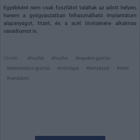
Egyébként nem csak foszfátot találtak az adott helyen,
hanem a gyógyászatban felhasználható implantátum
alapanyagot, titánt, és a acél ötvözésére alkalmas
vanádiumot is.
Címkék:
#foszfát
#foszfor
#napelem gyártás
#akkumulátor gyártás
#műtrágya
#bányászat
#titán
#vanádium