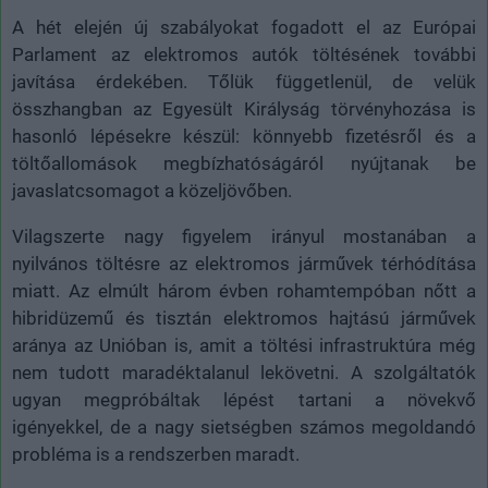
A hét elején új szabályokat fogadott el az Európai
Parlament az elektromos autók töltésének további
javítása érdekében. Tőlük függetlenül, de velük
összhangban az Egyesült Királyság törvényhozása is
hasonló lépésekre készül: könnyebb fizetésről és a
töltőallomások megbízhatóságáról nyújtanak be
javaslatcsomagot a közeljövőben.
Vilagszerte nagy figyelem irányul mostanában a
nyilvános töltésre az elektromos járművek térhódítása
miatt. Az elmúlt három évben rohamtempóban nőtt a
hibridüzemű és tisztán elektromos hajtású járművek
aránya az Unióban is, amit a töltési infrastruktúra még
nem tudott maradéktalanul lekövetni. A szolgáltatók
ugyan megpróbáltak lépést tartani a növekvő
igényekkel, de a nagy sietségben számos megoldandó
probléma is a rendszerben maradt.