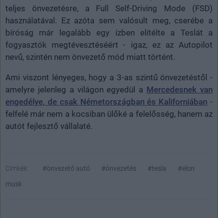
teljes önvezetésre, a Full Self-Driving Mode (FSD)
használatával. Ez azóta sem valósult meg, cserébe a
bíróság már legalább egy ízben elítélte a Teslát a
fogyasztók megtévesztéséért - igaz, ez az Autopilot
nevű, szintén nem önvezető mód miatt történt.
Ami viszont lényeges, hogy a 3-as szintű önvezetéstől -
amelyre jelenleg a világon egyedül a
Mercedesnek van
engedélye, de csak Németországban és Kaliforniában
-
felfelé már nem a kocsiban ülőké a felelősség, hanem az
autót fejlesztő vállalaté.
Címkék:
#önvezető autó
#önvezetés
#tesla
#elon
musk