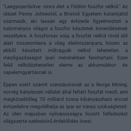
"Leegyszerűsítve: nincs élet a Földön foszfor nélkül." Az
idézet Penny Johnestól, a Bristoli Egyetem kutatójától
származik, aki lassan egy évtizede figyelmezteti a
tudományos világot a foszfor készletek kimerülésének
veszélyére. A foszforsav sója, a foszfát nélkül rövid idő
alatt összeomlana a világ élelmiszeripara, hiszen az
ebből készített műtrágyák nélkül lehetetlen a
mezőgazdaságot ipari méretekben fenntartani. Ezen
felül nélkülözhetetlen eleme az akkumulátor- és
napelemgyártásnak is.
Éppen ezért számít szenzációsnak az a Norge Mining,
norvég bányászati vállalat által feltárt foszfát mező, ami
megközelítőleg 70 milliárd tonna kibányászható érccel
évtizedekre megoldhatja az ipar ez irányú szükségleteit.
Az idén májusban nyilvánosságra hozott felfedezést
világszerte széleskörű érdeklődés övezi.