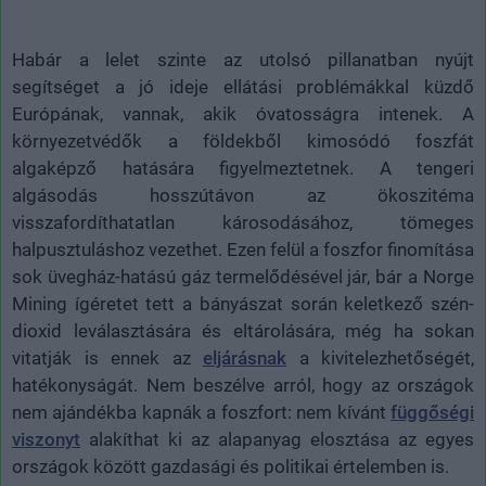
Habár a lelet szinte az utolsó pillanatban nyújt
segítséget a jó ideje ellátási problémákkal küzdő
Európának, vannak, akik óvatosságra intenek. A
környezetvédők a földekből kimosódó foszfát
algaképző hatására figyelmeztetnek. A tengeri
algásodás hosszútávon az ökoszitéma
visszafordíthatatlan károsodásához, tömeges
halpusztuláshoz vezethet. Ezen felül a foszfor finomítása
sok üvegház-hatású gáz termelődésével jár, bár a Norge
Mining ígéretet tett a bányászat során keletkező szén-
dioxid leválasztására és eltárolására, még ha sokan
vitatják is ennek az
eljárásnak
a kivitelezhetőségét,
hatékonyságát. Nem beszélve arról, hogy az országok
nem ajándékba kapnák a foszfort: nem kívánt
függőségi
viszonyt
alakíthat ki az alapanyag elosztása az egyes
országok között gazdasági és politikai értelemben is.