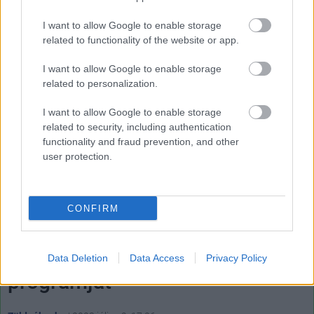
I want to allow Google to enable storage
related to functionality of the website or app.
Címkék:
#tesla
#elektromos busz
#elon musk
#vegas
I want to allow Google to enable storage
loop
related to personalization.
I want to allow Google to enable storage
related to security, including authentication
functionality and fraud prevention, and other
user protection.
CONFIRM
A Volkswagen is elindította
saját önvezető autós
Data Deletion
Data Access
Privacy Policy
programját