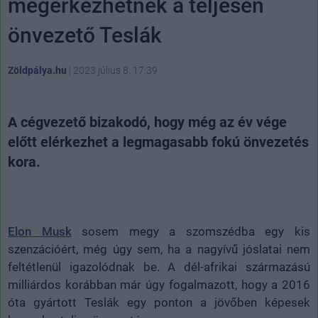
megérkezhetnek a teljesen
önvezető Teslák
Zöldpálya.hu
|
2023 július 8. 17:39
A cégvezető bizakodó, hogy még az év vége
előtt elérkezhet a legmagasabb fokú önvezetés
kora.
Elon Musk
sosem megy a szomszédba egy kis
szenzációért, még úgy sem, ha a nagyívű jóslatai nem
feltétlenül igazolódnak be. A dél-afrikai származású
milliárdos korábban már úgy fogalmazott, hogy a 2016
óta gyártott Teslák egy ponton a jövőben képesek