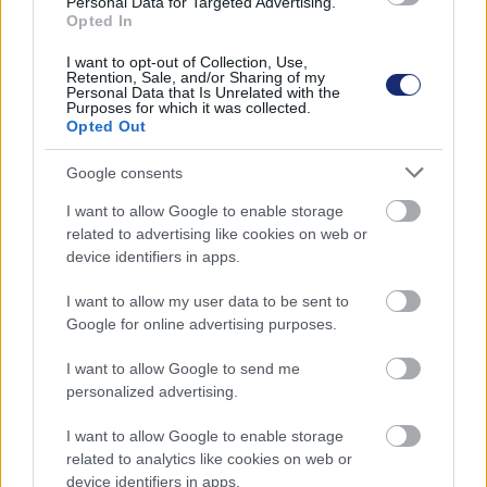
vadonatúj, 12 üléses, elektromos üzemű mikrobuszának
Personal Data for Targeted Advertising.
Opted In
prototípusa látható. A rövid videón egy szokatlanul nagy
üvegfelülettel ellátott járművet láthatunk, ami a
I want to opt-out of Collection, Use,
Retention, Sale, and/or Sharing of my
futurisztikus kinézet ellenére is egy felismerhetően
Personal Data that Is Unrelated with the
buszra hasonlító személyszállító eszköz. Az sajnos nem
Purposes for which it was collected.
Opted Out
látható, hogy a padlózat alatt kerekeken érintkezik-e az
útfelülettel. Orth állítása szerint a mikrobuszt a Musk-
Google consents
féle Vegas Loop-ra tervezték és optimalizálták.
I want to allow Google to enable storage
related to advertising like cookies on web or
Leaked video of the secret Tesla van prototype
device identifiers in apps.
designed for Elon Musk's Vegas Loop, from
inside The Boring Company's Las Vegas
I want to allow my user data to be sent to
headquarters
pic.twitter.com/A3A3XJ0UTx
Google for online advertising purposes.
— Jacob Orth (@JacobsVegasLife)
July 10, 2023
I want to allow Google to send me
personalized advertising.
Meg kell hagyni, a jármű tényleg hasonlít a The Boring
Company 2017-ben bemutatott korai, hasonló
I want to allow Google to enable storage
hasznosítású, 12 személyes modelljére, de részükről
related to analytics like cookies on web or
senki nem erősítette meg Orth információit.
device identifiers in apps.