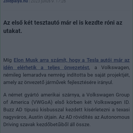
Zöldpálya.hu
|
2023 július 9. 17:26
Az első két tesztautó már el is kezdte róni az
utakat.
Míg
Elon Musk arra számít, hogy a Tesla autói már az
idén elérhetik a teljes önvezetést
, a Volkswagen,
némileg lemaradva nemrég indította be saját projektjét,
amely az önvezető járművek fejlesztésére irányul.
A német gyártó amerikai szárnya, a Volkswagen Group
of America (VWGoA) első körben két Volkswagen ID.
Buzz AD típusú kisbusszal kezdett kísérletezni a texasi
nagyváros, Austin útjain. Az AD rövidítés az Autonomous
Driving szavak kezdőbetűiből áll össze.