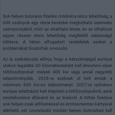
Sok helyen bizonyos fizetési módokra nincs lehetőség, a
tölő oszlopok egy része kevésbé megbízható üzemelés
szempontjából, mint az elvárható lenne, és az úthálózat
egyes részein nincs lehetőség megfelelő sebességű
töltésre. A héten elfogadott rendeletek ezeket a
problémákat hivatottak orvosolni.
Az új szabályozás előírja, hogy a kétszámjegyű európai
utakon legalább 60 kilométerenként kell létesíteni olyan
töltőoszlopokat melyek 400 kw vagy annál nagyobb
teljesítményűek. 2028-ra ezeknek el kell érniük a
minimum 600 kw-os teljesítményt. 2027-re nyilvános
európai adatbázist kell kiépíteni a töltőoszlopokról, azok
rendelkezésre állásáról és az áraikról. A töltés fizetése
sok helyen csak előfizetéssel és érintésmentes kártyával
elérhető, ezt orvoslandó minden helyen biztosítani kell