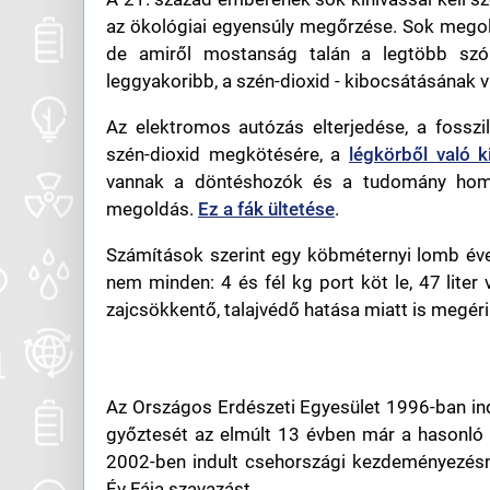
az ökológiai egyensúly megőrzése. Sok megoldá
de amiről mostanság talán a legtöbb szó
leggyakoribb, a szén-dioxid - kibocsátásának v
Az elektromos autózás elterjedése, a fossz
szén-dioxid megkötésére, a
légkörből való k
vannak a döntéshozók és a tudomány homlo
megoldás.
Ez a fák ültetése
.
Számítások szerint egy köbméternyi lomb éven
nem minden: 4 és fél kg port köt le, 47 liter 
zajcsökkentő, talajvédő hatása miatt is megéri f
Az Országos Erdészeti Egyesület 1996-ban indí
győztesét az elmúlt 13 évben már a hasonló 
2002-ben indult csehországi kezdeményezés
Év Fája szavazást.