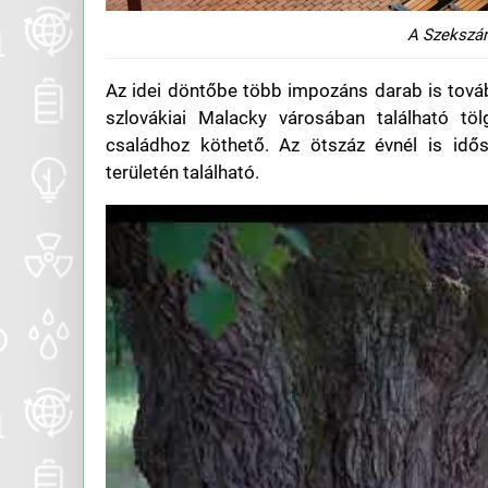
A Szekszár
Az idei döntőbe több impozáns darab is tová
szlovákiai Malacky városában található töl
családhoz köthető. Az ötszáz évnél is idő
területén található.