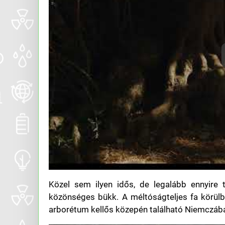
Közel sem ilyen idős, de legalább ennyire 
közönséges bükk. A méltóságteljes fa körülbel
arborétum kellős közepén található Niemczába