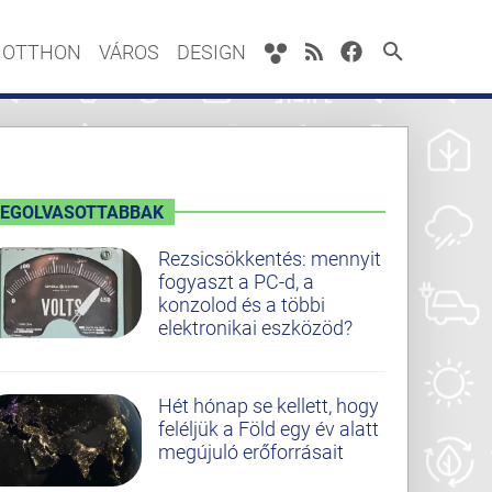
OTTHON
VÁROS
DESIGN
LEGOLVASOTTABBAK
Rezsicsökkentés: mennyit
fogyaszt a PC-d, a
konzolod és a többi
elektronikai eszközöd?
Hét hónap se kellett, hogy
feléljük a Föld egy év alatt
megújuló erőforrásait