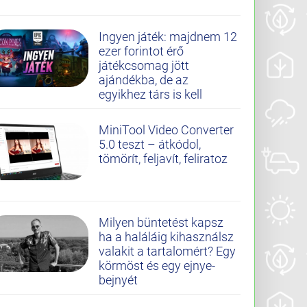
Ingyen játék: majdnem 12
ezer forintot érő
játékcsomag jött
ajándékba, de az
egyikhez társ is kell
MiniTool Video Converter
5.0 teszt – átkódol,
tömörít, feljavít, feliratoz
Milyen büntetést kapsz
ha a haláláig kihasználsz
valakit a tartalomért? Egy
körmöst és egy ejnye-
bejnyét