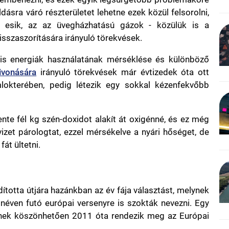
sra váró részterületet lehetne ezek közül felsorolni,
 esik, az az üvegházhatású gázok - közülük is a
isszaszorítására irányuló törekvések.
ilis energiák használatának mérséklése és különböző
ivonására
irányuló törekvések már évtizedek óta ott
kterében, pedig létezik egy sokkal kézenfekvőbb
te fél kg szén-doxidot alakít át oxigénné, és ez még
vizet párologtat, ezzel mérsékelve a nyári hőséget, de
át ültetni.
totta útjára hazánkban az év fája választást, melynek
néven futó európai versenyre is szokták nevezni. Egy
nek köszönhetően 2011 óta rendezik meg az Európai