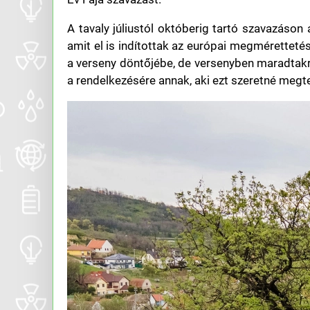
A tavaly júliustól októberig tartó szavazáson
amit el is indítottak az európai megmérettetés
a verseny döntőjébe, de versenyben maradtak
a rendelkezésére annak, aki ezt szeretné megte