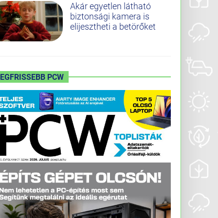
Akár egyetlen látható
biztonsági kamera is
elijesztheti a betörőket
LEGFRISSEBB PCW