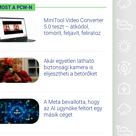
MOST A PCW-N
MiniTool Video Converter
5.0 teszt – átkódol,
tömörít, feljavít, feliratoz
Akár egyetlen látható
biztonsági kamera is
elijesztheti a betörőket
A Meta bevallotta, hogy
az AI ügynöke feltört egy
másik céget