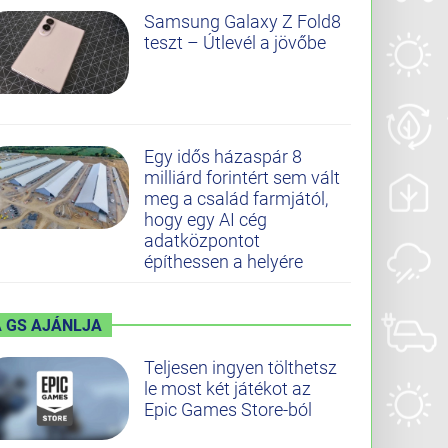
Samsung Galaxy Z Fold8
teszt – Útlevél a jövőbe
Egy idős házaspár 8
milliárd forintért sem vált
meg a család farmjától,
hogy egy AI cég
adatközpontot
építhessen a helyére
A GS AJÁNLJA
Teljesen ingyen tölthetsz
le most két játékot az
Epic Games Store-ból