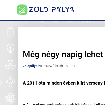
Még négy napig lehet 
Zöldpálya.hu
|
2024 február 18. 17:12
A 2011 óta minden évben kiírt verseny i
A 21. század emberének sok kihívással kell 