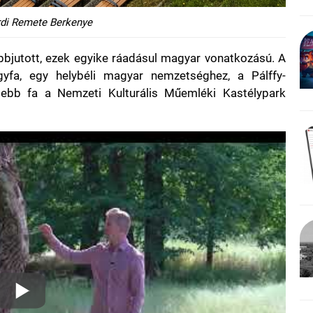
di Remete Berkenye
bbjutott, ezek egyike ráadásul magyar vonatkozású. A
gyfa, egy helybéli magyar nemzetséghez, a Pálffy-
sebb fa a Nemzeti Kulturális Műemléki Kastélypark