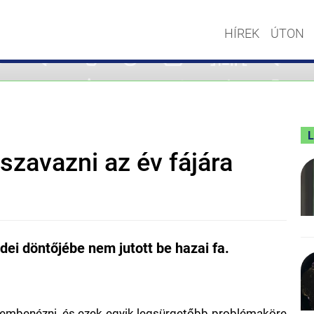
HÍREK
ÚTON
szavazni az év fájára
dei döntőjébe nem jutott be hazai fa.
szembenézni, és ezek egyik legsürgetőbb problémaköre