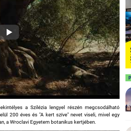
tekintélyes a Szilézia lengyel részén megcsodálható
ül 200 éves és "A kert szíve" nevet viseli, mivel egy
n, a Wroclavi Egyetem botanikus kertjében.