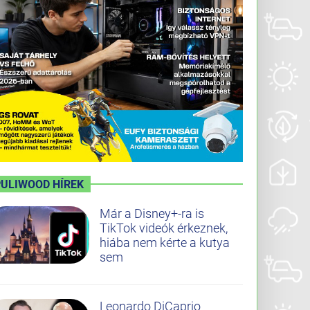
PULIWOOD HÍREK
Már a Disney+-ra is
TikTok videók érkeznek,
hiába nem kérte a kutya
sem
Leonardo DiCaprio