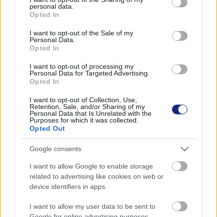
personal data.
grant or deny consent to Google and its third-party tags to
lezárt zóna veszi körül, bár egyes épen maradt blokkjai
Opted In
use your data for below specified purposes in below Google
még 2000-ig üzemeltek.
consent section.
I want to opt-out of the Sale of my
Personal Data.
A Szovjetunió felbomlása után a térség országai
Opted In
igyekeztek minél inkább függetlenedni energia
I want to opt-out of processing my
szempontjából is Oroszországtól. Ukrajna, aminek
Personal Data for Targeted Advertising.
területén fekszik Csernobil, már egy ideje elkötelezte
Opted In
magát amellett, hogy a területet tiszta energia
I want to opt-out of Collection, Use,
megtermelésére használja fel. Néhány éve már
Retention, Sale, and/or Sharing of my
Personal Data that Is Unrelated with the
telepítettek ide szép számban invertereket, amik azóta
Purposes for which it was collected.
is 2000 háztartást lának el a szükséges energiával.
Opted Out
A tervek szerint
a ezt a jövőben összesen 1000
Google consents
megawattnyi energiát megtermelni képes szélturbinák
I want to allow Google to enable storage
telepítése követi. Ez önmagában elegendő lenne a közeli
related to advertising like cookies on web or
főváros, Kijev 800 ezer háztartásának ellátásához.
device identifiers in apps.
Már az orosz-ukrán háború kirobbanása előtt is tettek az
I want to allow my user data to be sent to
Google for online advertising purposes.