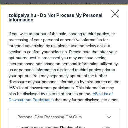
elérése máshogy nem kivitelezhető, ebből következően
szükségszerű, és mert egyre kifizetődőbb a fosszilis
zoldpalya.hu -
Do Not Process My Personal
energiahordozók felhasználásához viszonyítva, egyúttal
Information
törvényszerű is a változás. Nem csoda hát, ha egymást
érik zöld energiatermelő kapacitások telepítésével
If you wish to opt-out of the sale, sharing to third parties, or
processing of your personal or sensitive information for
kapcsolatos hírek.
targeted advertising by us, please use the below opt-out
section to confirm your selection. Please note that after your
A
legnagyobb szélkerék
és a
legnagyobb úszó
opt-out request is processed you may continue seeing
napelempark
után, most itt vannak Európa legnagyobb
interest-based ads based on personal information utilized by
szélfarmjának tervei, amit nem máshol szándékoznak
us or personal information disclosed to third parties prior to
létrehozni, mint az atomenergiában rejlő kockázatok
your opt-out. You may separately opt-out of the further
leghírhedtebb mementójában, Csernobil városában.
disclosure of your personal information by third parties on the
IAB’s list of downstream participants. This information may
also be disclosed by us to third parties on the
IAB’s List of
Downstream Participants
that may further disclose it to other
third parties.
Az 1986-ban bekövetkezett nukleáris katasztrófát
követően Csernobil és a szomszédos Pripjaty környékét
Please note that this website/app uses one or more Google
Personal Data Processing Opt Outs
a sugárzás mértéke miatt ki kellett üríteni 2600
services and may gather and store information including but
négyzetkilométernyi területen. Az erőművet máig ez a
not limited to your visit or usage behaviour. You may click to
I want to opt-out of the Sharing of my