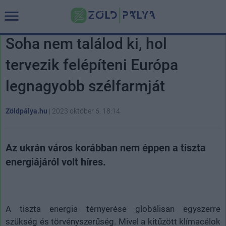
Soha nem találod ki, hol
tervezik felépíteni Európa
legnagyobb szélfarmját
Zöldpálya.hu
|
2023 október 6. 18:14
Az ukrán város korábban nem éppen a tiszta
energiájáról volt híres.
A tiszta energia térnyerése globálisan egyszerre
szükség és törvényszerűség. Mivel a kitűzött klímacélok