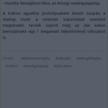
- mondta Seonghoon Woo, az Amogy vezérigazgatója.
A traktor egyelőre prototípusként létezik csupán, a
startup most a rendszer kapacitását szeretné
megnövelni: terveik szerint még az idei évben
bemutatnakk egy 1 megawatt teljesítményű változatot
is.
Címkék:
#elektromos hajtás
#hidrogén
#hidrogénhajtás
#traktor
#mezőgazdaság
#john deere