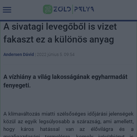
A sivatagi levegőből is vizet
fakaszt ez a különös anyag
Andersen Dávid
|
2022 június 5. 09:54
A vízhiány a világ lakosságának egyharmadát
fenyegeti.
A klímaváltozás miatti szélsőséges időjárási jelenségek
közül az egyik legsúlyosabb a szárazság, ami amellett,
hogy káros hatással van az élővilágra és a
mezőgazdasági termelésre, komoly ivóvízhiányt is