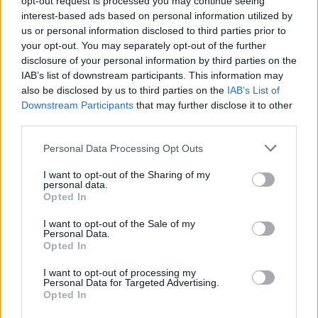
opt-out request is processed you may continue seeing
interest-based ads based on personal information utilized by
A gél a sivatag közepén is képes akár napi 6 liter víz
us or personal information disclosed to third parties prior to
előállítására (Fotó: Unsplash/Juli Kosopalova)
your opt-out. You may separately opt-out of the further
disclosure of your personal information by third parties on the
A gél a sivatag közepén is képes akár napi 6 liter víz
IAB’s list of downstream participants. This information may
előállítására (Fotó: Unsplash/Juli Kosopalova)
also be disclosed by us to third parties on the
IAB’s List of
Downstream Participants
that may further disclose it to other
A gélt rugalmas filmként kell elképzelni, ami sokoldalú
third parties.
felhasználási lehetőségeket nyújt, ennek gyártása pedig
Please note that this website/app uses one or more Google
Personal Data Processing Opt Outs
rendkívül gyors: mindössze 2 percre van szükség a gél
services and may gather and store information including but
alapanyagának kikeverésére, amelyet ezután fagyasztva
not limited to your visit or usage behaviour. You may click to
I want to opt-out of the Sharing of my
personal data.
szárítással (liofilizálással) véglegesítenek. A gél ezután
grant or deny consent to Google and its third-party tags to
Opted In
use your data for below specified purposes in below Google
bevetésre kész.
consent section.
I want to opt-out of the Sale of my
Personal Data.
A technológiához hasonló eszközt a
Google anyacége is
Opted In
fejleszt
, a terveket ráadásul bárki ingyen letöltheti!
I want to opt-out of processing my
Personal Data for Targeted Advertising.
Opted In
Címkék:
#víz
#vízhiány
#ivóvíz
#klímaváltozás