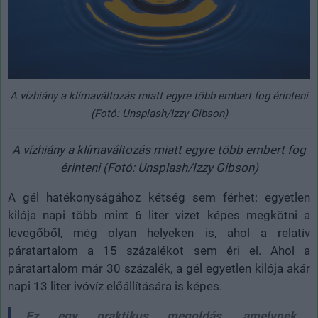
A vízhiány a klímaváltozás miatt egyre több embert fog érinteni
(Fotó: Unsplash/Izzy Gibson)
A vízhiány a klímaváltozás miatt egyre több embert fog
érinteni (Fotó: Unsplash/Izzy Gibson)
A gél hatékonyságához kétség sem férhet: egyetlen
kilója napi több mint 6 liter vizet képes megkötni a
levegőből, még olyan helyeken is, ahol a relatív
páratartalom a 15 százalékot sem éri el. Ahol a
páratartalom már 30 százalék, a gél egyetlen kilója akár
napi 13 liter ivóvíz előállítására is képes.
Ez egy praktikus megoldás, amelynek