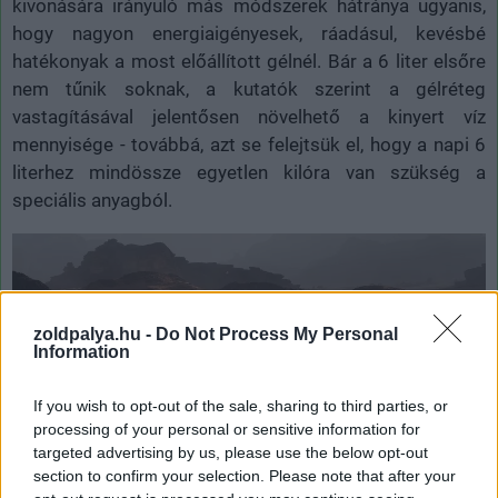
kivonására irányuló más módszerek hátránya ugyanis,
hogy nagyon energiaigényesek, ráadásul, kevésbé
hatékonyak a most előállított gélnél. Bár a 6 liter elsőre
nem tűnik soknak, a kutatók szerint a gélréteg
vastagításával jelentősen növelhető a kinyert víz
mennyisége - továbbá, azt se felejtsük el, hogy a napi 6
literhez mindössze egyetlen kilóra van szükség a
speciális anyagból.
zoldpalya.hu -
Do Not Process My Personal
Information
If you wish to opt-out of the sale, sharing to third parties, or
processing of your personal or sensitive information for
targeted advertising by us, please use the below opt-out
section to confirm your selection. Please note that after your