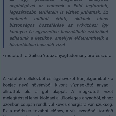
segítségével az emberek a Föld legforróbb,
legszárazabb területein is vízhez juthatnak. Ez
emberek millióit érinti, akiknek nincs
biztonságos hozzáférése az ivóvízhez: így
könnyen és egyszerűen használható ezközöket
adhatunk a kezükbe, amellyel előteremthetik a
háztartásban használt vizet
- mutatott rá Guihua Yu, az anyagtudomány professzora.
A kutatók cellulózból és úgynevezet konjakgumiból - a
konjac nevű növényből kivont vízmegkötő anyag -
állították elő a gél alapját. A megkötött vizet
melegítéssel lehet kioldani a különleges anyagból, ehhez
azonban csupán rendkívül kevés energiára van szükség.
Ez a módszer további előney, a víz levegőből történő