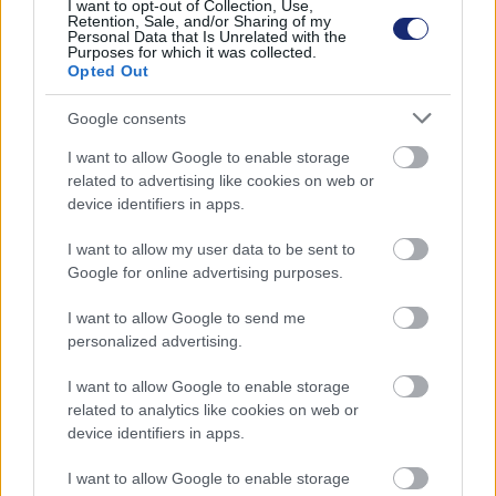
I want to opt-out of Collection, Use,
Retention, Sale, and/or Sharing of my
Personal Data that Is Unrelated with the
Purposes for which it was collected.
Opted Out
Google consents
I want to allow Google to enable storage
related to advertising like cookies on web or
device identifiers in apps.
Hozzászólások
I want to allow my user data to be sent to
Google for online advertising purposes.
I want to allow Google to send me
Műtrágya hajtja ezt a
personalized advertising.
környezetbarát traktort
I want to allow Google to enable storage
related to analytics like cookies on web or
device identifiers in apps.
Andersen Dávid
|
2022 június 4. 10:21
I want to allow Google to enable storage