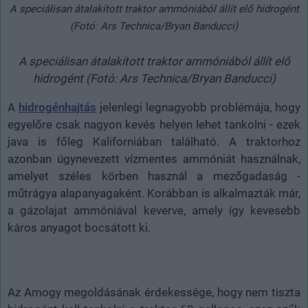
A speciálisan átalakított traktor ammóniából állít elő hidrogént
(Fotó: Ars Technica/Bryan Banducci)
A speciálisan átalakított traktor ammóniából állít elő
hidrogént (Fotó: Ars Technica/Bryan Banducci)
A
hidrogénhajtás
jelenlegi legnagyobb problémája, hogy
egyelőre csak nagyon kevés helyen lehet tankolni - ezek
java is főleg Kaliforniában található. A traktorhoz
azonban úgynevezett vízmentes ammóniát használnak,
amelyet széles körben használ a mezőgadaság -
műtrágya alapanyagaként. Korábban is alkalmazták már,
a gázolajat ammóniával keverve, amely így kevesebb
káros anyagot bocsátott ki.
Az Amogy megoldásának érdekessége, hogy nem tiszta