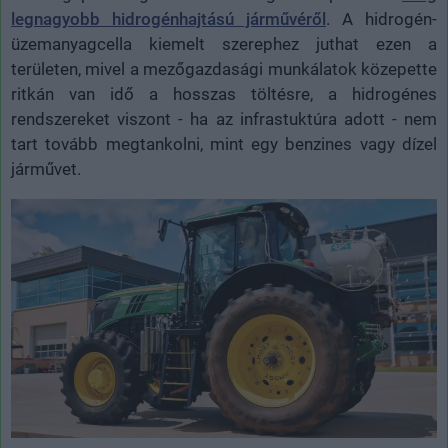
legnagyobb hidrogénhajtású járművéről
. A hidrogén-
üzemanyagcella kiemelt szerephez juthat ezen a
területen, mivel a mezőgazdasági munkálatok közepette
ritkán van idő a hosszas töltésre, a hidrogénes
rendszereket viszont - ha az infrastuktúra adott - nem
tart tovább megtankolni, mint egy benzines vagy dízel
járművet.