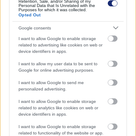
Retention, Sale, and/or Sharing of my
Personal Data that Is Unrelated with the
Purposes for which it was collected.
Opted Out
Google consents
I want to allow Google to enable storage
related to advertising like cookies on web or
device identifiers in apps.
I want to allow my user data to be sent to
Google for online advertising purposes.
I want to allow Google to send me
personalized advertising.
Ha a szakminiszter engedélyezi, a jövőben forróbb
vizet is engedhetne a Dunába a Paksi Atomerőmű
I want to allow Google to enable storage
| 2024.07.28 14:51
related to analytics like cookies on web or
Valószínűleg a megnövekedett igények miatt szükséges
device identifiers in apps.
importot spórolná meg az állam ezzel a lépéssel.
I want to allow Google to enable storage
related to functionality of the website or app.