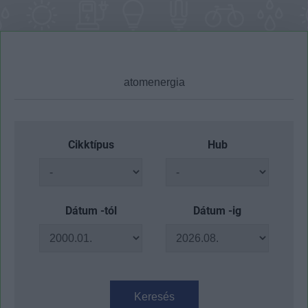
Cikktípus
Hub
Dátum -tól
Dátum -ig
Keresés