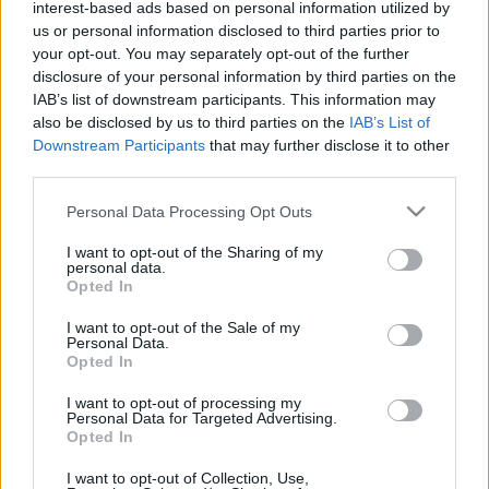
interest-based ads based on personal information utilized by
célú együttműködését.
us or personal information disclosed to third parties prior to
your opt-out. You may separately opt-out of the further
disclosure of your personal information by third parties on the
IAB’s list of downstream participants. This information may
also be disclosed by us to third parties on the
IAB’s List of
Downstream Participants
that may further disclose it to other
third parties.
Please note that this website/app uses one or more Google
Personal Data Processing Opt Outs
services and may gather and store information including but
not limited to your visit or usage behaviour. You may click to
I want to opt-out of the Sharing of my
personal data.
grant or deny consent to Google and its third-party tags to
Opted In
use your data for below specified purposes in below Google
consent section.
I want to opt-out of the Sale of my
Personal Data.
Opted In
Akkora a Microsoft mesterséges intelligenciájának
az energiaigénye, hogy külön atomerőmű kell neki
I want to opt-out of processing my
Personal Data for Targeted Advertising.
| 2024.09.23 07:04
Opted In
A redmondiak kedvéért újraindítják egy már leállított erőmű
atomreaktorát.
I want to opt-out of Collection, Use,