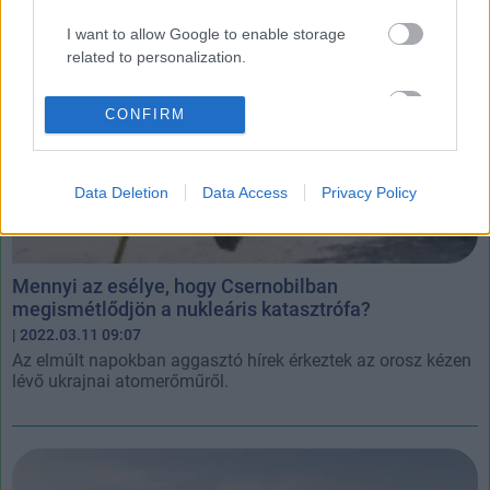
I want to allow Google to enable storage
related to personalization.
I want to allow Google to enable storage
CONFIRM
related to security, including authentication
functionality and fraud prevention, and other
user protection.
Data Deletion
Data Access
Privacy Policy
Mennyi az esélye, hogy Csernobilban
megismétlődjön a nukleáris katasztrófa?
| 2022.03.11 09:07
Az elmúlt napokban aggasztó hírek érkeztek az orosz kézen
lévő ukrajnai atomerőműről.