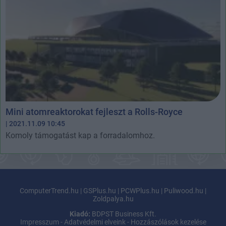
Mini atomreaktorokat fejleszt a Rolls-Royce
| 2021.11.09 10:45
Komoly támogatást kap a forradalomhoz.
ComputerTrend.hu
|
GSPlus.hu
|
PCWPlus.hu
|
Puliwood.hu
|
Zoldpalya.hu
Kiadó:
BDPST Business Kft.
Impresszum
-
Adatvédelmi elveink
-
Hozzászólások kezelése