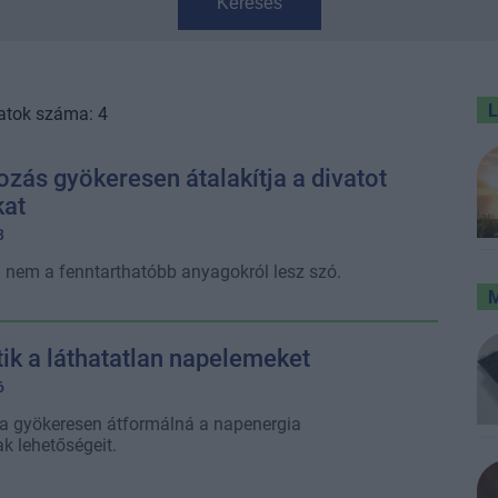
Keresés
atok száma: 4
ozás gyökeresen átalakítja a divatot
kat
3
 nem a fenntarthatóbb anyagokról lesz szó.
tik a láthatatlan napelemeket
6
ia gyökeresen átformálná a napenergia
k lehetőségeit.