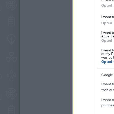
Opted 
I want t
Opted 
I want 
Advertis
Opted 
I want t
of my P
was col
Opted 
Google 
I want t
web or d
I want t
purpose