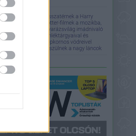
Visszatérnek a Harry
Potter-filmek a mozikba,
a varázsvilág imádnivaló
emléktárgyaival és
popkornos vödreivel
készülnek a nagy láncok
LEGFRISSEBB PCW