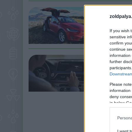
„Lenyűgöző 
zoldpalya
| 2023.01.07 17:3
Mindenki nyugo
If you wish 
sensitive in
confirm you
continue se
information 
Tesztelték 
further disc
eredmény l
participants
| 2022.08.22 08:4
Downstream 
Ijesztően bales
Please note
elterjedő kezelő
information 
deny consent
in below Go
Persona
I want t