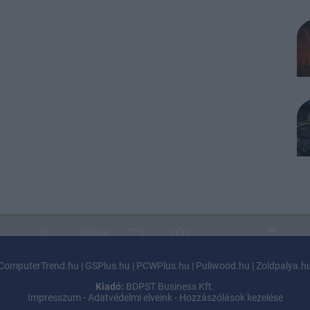
ComputerTrend.hu
|
GSPlus.hu
|
PCWPlus.hu
|
Puliwood.hu
|
Zoldpalya.h
Kiadó:
BDPST Business Kft.
Impresszum
-
Adatvédelmi elveink
-
Hozzászólások kezelése