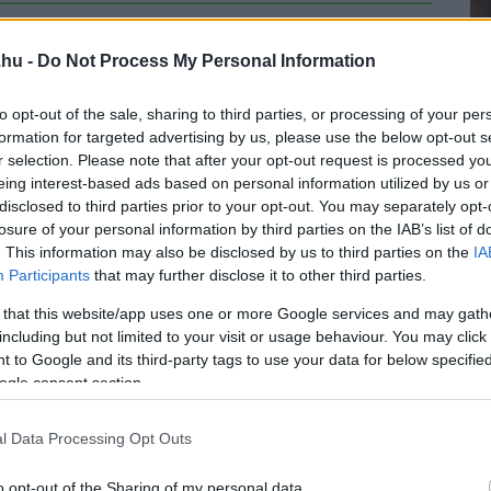
újdonságot” jelentettek be a Teslánál
.hu -
Do Not Process My Personal Information
8
djon meg!!!
to opt-out of the sale, sharing to third parties, or processing of your per
formation for targeted advertising by us, please use the below opt-out s
r selection. Please note that after your opt-out request is processed y
eing interest-based ads based on personal information utilized by us or
disclosed to third parties prior to your opt-out. You may separately opt-
az autós érintőképernyőket, az
losure of your personal information by third parties on the IAB’s list of
esújtó
. This information may also be disclosed by us to third parties on the
IA
9
Participants
that may further disclose it to other third parties.
etveszélyesek a modern autókban egyre jobban
 that this website/app uses one or more Google services and may gath
szervek.
including but not limited to your visit or usage behaviour. You may click 
 to Google and its third-party tags to use your data for below specifi
ogle consent section.
l Data Processing Opt Outs
o opt-out of the Sharing of my personal data.