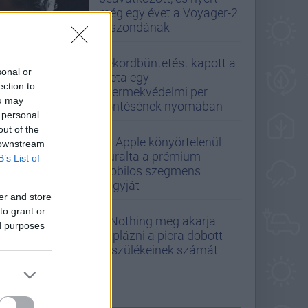
még egy évet a Voyager-2
űrszondának
Rekordbüntetést kapott a
sonal or
Meta egy
ection to
gyermekvédelmi per
ou may
döntésének nyomában
 personal
out of the
Az Apple könyörtelenül
 downstream
leuralta a prémium
B’s List of
mobilos szegmens
nagyját
er and store
to grant or
A Nothing meg akarja
ed purposes
duplázni a picra dobott
készülékeinek számát