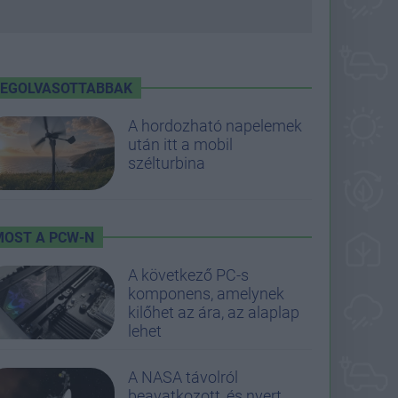
LEGOLVASOTTABBAK
A hordozható napelemek
után itt a mobil
szélturbina
MOST A PCW-N
A következő PC-s
komponens, amelynek
kilőhet az ára, az alaplap
lehet
A NASA távolról
beavatkozott, és nyert