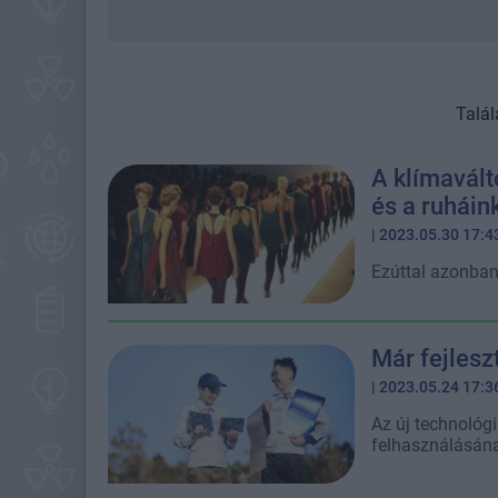
Talál
A klímavált
és a ruháin
| 2023.05.30 17:4
Ezúttal azonban
Már fejlesz
| 2023.05.24 17:3
Az új technológ
felhasználásána