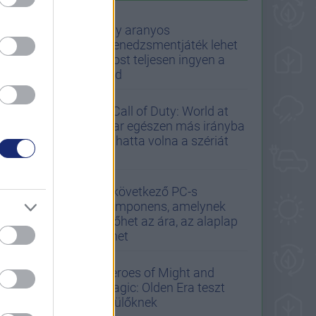
A GS AJÁNLJA
Egy aranyos
menedzsmentjáték lehet
most teljesen ingyen a
tiéd
A Call of Duty: World at
War egészen más irányba
tolhatta volna a szériát
A következő PC-s
komponens, amelynek
kilőhet az ára, az alaplap
lehet
Heroes of Might and
Magic: Olden Era teszt
szülőknek