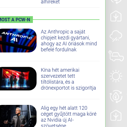
álhíreket
MOST A PCW-N
Az Anthropic a saját
chipjeit kezdi gyártani,
ahogy az AI óriások mind
befelé fordulnak
Kína hét amerikai
szervezetet tett
tiltólistára, és a
drónexportot is szigorítja
Alig egy hét alatt 120
céget gyűjtött maga köré
az Nvidia új AI-
szövetsége