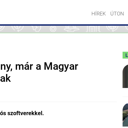
HÍREK
ÚTON
rány, már a Magyar
nak
iós szoftverekkel.