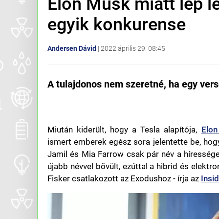
Elon Musk miatt lép le
egyik konkurense
Andersen Dávid
|
2022 április 29. 08:45
A tulajdonos nem szeretné, ha egy ver
Miután kiderült, hogy a Tesla alapítója,
Elon
ismert emberek egész sora jelentette be, hog
Jamil és Mia Farrow csak pár név a híresség
újabb névvel bővült, ezúttal a hibrid és elekt
Fisker csatlakozott az Exodushoz - írja az
Insi