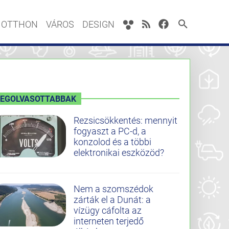
OTTHON
VÁROS
DESIGN
LEGOLVASOTTABBAK
Rezsicsökkentés: mennyit
fogyaszt a PC-d, a
konzolod és a többi
elektronikai eszközöd?
Nem a szomszédok
zárták el a Dunát: a
vízügy cáfolta az
interneten terjedő