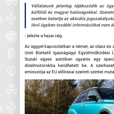
Vállalatunk jelenleg tájékozódik az ü
külföldi és magyar hatóságokkal. Szere
esetben betartja az aktuális jogszabályo
lévő ügyben további információkat nem 
- jelezte a hazai cég.
Az üggyel kapcsolatban a német, az olasz és a
Unió Büntető Igazságügyi Együttműködési
Suzuki egyes autóiban ugyanis egy speciá
dízelmotorokba kerülhetett be. A szerkezet
emissziója az EU előírásai szerinti szintet mut