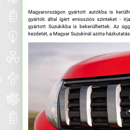
Magyarországon gyártott autókba is kerülhe
gyártók által ígért emissziós szinteket - ír
gyártott Suzukikba is bekerülhettek. Az üg
kezdetét, a Magyar Suzukinál azóta házkutatást