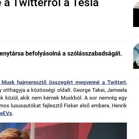
 a Twitterről a Tesla
senytársa befolyásolná a szólásszabadságát.
 Musk hajmeresztő összegért megvenné a Twittert
,
y otthagyja a közösségi oldalt. George Takei, Jameela
ek közül, akik nem kérnek Muskból. A sor nemrég egy
romos luxusautókat fejlesztő Fisker első embere, Henrik
deEVs
.