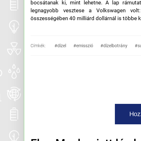
bocsátanak ki, mint lehetne. A lap rámutat
legnagyobb vesztese a Volkswagen volt:
összességében 40 milliárd dollárnál is többe 
Címkék:
#dízel
#emisszió
#dízelbotrány
#s
Hoz