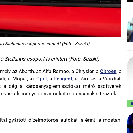
 Stellantis-csoport is érintett (Fotó: Suzuki)
 Stellantis-csoport is érintett (Fotó: Suzuki)
 amely az Abarth, az Alfa Romeo, a Chrysler, a
Citroën
, a
rati, a Mopar, az
Opel
, a
Peugeot
, a Ram és a Vauxhall
nt a cég a károsanyag-emissziókat mérő szoftverek
ékeknél alacsonyabb számokat mutassanak a tesztek.
tal gyártott dízelmotoros autókat is érinti a mostani