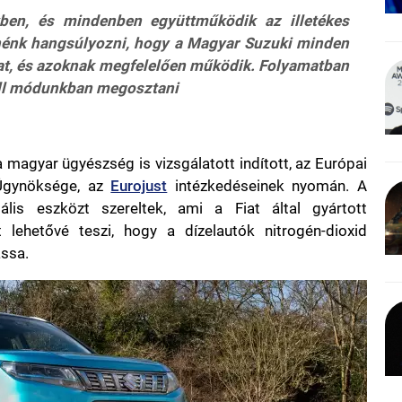
gyben, és mindenben együttműködik az illetékes
tnénk hangsúlyozni, hogy a Magyar Suzuki minden
kat, és azoknak megfelelően működik. Folyamatban
áll módunkban megosztani
 magyar ügyészség is vizsgálatott indított, az Európai
 Ügynöksége, az
Eurojust
intézkedéseinek nyomán. A
lis eszközt szereltek, ami a Fiat által gyártott
 lehetővé teszi, hogy a dízelautók nitrogén-dioxid
assa.