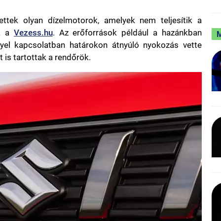
ttek olyan dízelmotorok, amelyek nem teljesítik a
ja a
Vezess.hu
. Az erőforrások például a hazánkban
gyel kapcsolatban határokon átnyúló nyokozás vette
 is tartottak a rendőrök.