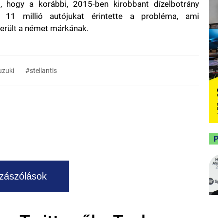
, hogy a korábbi, 2015-ben kirobbant dízelbotrány
 11 millió autójukat érintette a probléma, ami
került a német márkának.
uzuki
#stellantis
zászólások