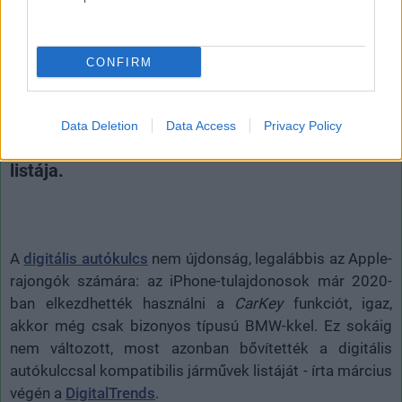
iPhone-oddal is kinyithatod
CONFIRM
Andersen Dávid
|
2022 április 9. 09:37
Data Deletion
Data Access
Privacy Policy
Bővült a digitális kulccsal kompatibilis autók
listája.
A
digitális autókulcs
nem újdonság, legalábbis az Apple-
rajongók számára: az iPhone-tulajdonosok már 2020-
ban elkezdhették használni a
CarKey
funkciót, igaz,
akkor még csak bizonyos típusú BMW-kkel. Ez sokáig
nem változott, most azonban bővítették a digitális
autókulccsal kompatibilis járművek listáját - írta március
végén a
DigitalTrends
.