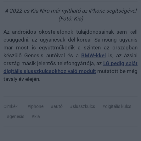
A 2022-es Kia Niro már nyitható az iPhone segítségével
(Fotó: Kia)
Az androidos okostelefonok tulajdonosainak sem kell
csüggedni, az ugyancsak dél-koreai Samsung ugyanis
már most is együttműködik a szintén az országban
készülő Genesis autóival és a
BMW-kkel
is, az ázsiai
ország másik jelentős telefongyártója, az
LG pedig saját
digitális slusszkulcsokhoz való modult
mutatott be még
tavaly év elején.
Címkék:
#iphone
#autó
#slusszkulcs
#digitális kulcs
#genesis
#kia