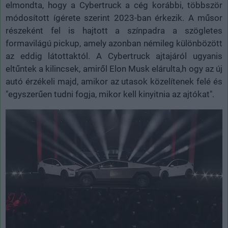
elmondta, hogy a Cybertruck a cég korábbi, többször
módosított ígérete szerint 2023-ban érkezik. A műsor
részeként fel is hajtott a színpadra a szögletes
formavilágú pickup, amely azonban némileg különbözött
az eddig látottaktól. A Cybertruck ajtajáról ugyanis
eltűntek a kilincsek, amiről Elon Musk elárulta,h ogy az új
autó érzékeli majd, amikor az utasok közelítenek felé és
"egyszerűen tudni fogja, mikor kell kinyitnia az ajtókat".