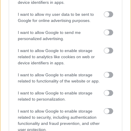
device identifiers in apps.
és drágulhat is az közeli jövőben.
I want to allow my user data to be sent to
Google for online advertising purposes.
Címkék:
#elektromos autó
#elektromos hajtás
#tesla
I want to allow Google to send me
personalized advertising.
#giga texas
#gyár
#elon musk
#drón
#mém
I want to allow Google to enable storage
related to analytics like cookies on web or
device identifiers in apps.
I want to allow Google to enable storage
related to functionality of the website or app.
I want to allow Google to enable storage
related to personalization.
Hozzászólások
I want to allow Google to enable storage
related to security, including authentication
functionality and fraud prevention, and other
Ezeket az autókat már az
user protection.