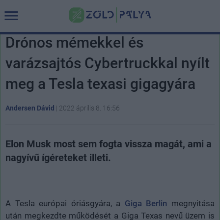
Drónos mémekkel és
varázsajtós Cybertruckkal nyílt
meg a Tesla texasi gigagyára
Andersen Dávid
|
2022 április 8. 16:56
Elon Musk most sem fogta vissza magát, ami a
nagyívű ígéreteket illeti.
A Tesla európai óriásgyára, a
Giga Berlin
megnyitása
után megkezdte működését a Giga Texas nevű üzem is