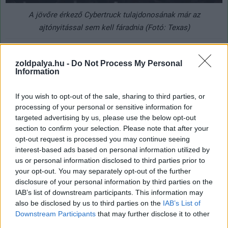
A jövőre érkező Cybertruck tulajdonosának már az
ajtónyitással sem kell fáradnia (Fotó: Texas)
A jövőre érkező Cybertruck tulajdonosának már az
zoldpalya.hu -
Do Not Process My Personal
ajtónyitással sem kell fáradnia (Fotó: Texas)
Information
A Tesla-vezér azt is elárulta, hogy a cég az elmúlt 12
If you wish to opt-out of the sale, sharing to third parties, or
hónap során több mint egymillió elektromos autót
processing of your personal or sensitive information for
értékesített, majd hozzátette, hogy ennél sokkal
targeted advertising by us, please use the below opt-out
komolyabb növekedésre számít az előttünk álló
section to confirm your selection. Please note that after your
időszakban.
opt-out request is processed you may continue seeing
interest-based ads based on personal information utilized by
us or personal information disclosed to third parties prior to
your opt-out. You may separately opt-out of the further
disclosure of your personal information by third parties on the
Ennek kapcsán megemlítette, hogy jövőre megérkezhet
IAB’s list of downstream participants. This information may
a Tesla robottaxija, amely "meglehetősen
also be disclosed by us to third parties on the
IAB’s List of
futurisztikusan" fog kinézni, bővebb részleteket azonban
Downstream Participants
that may further disclose it to other
nem árult el. Megemlítette viszont a szintén jövőre
third parties.