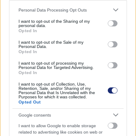
érkező
Tesla Semi
elektromos kamiont és az ugyancsak
Please note that this website/app uses one or more Google
Personal Data Processing Opt Outs
2023-ra ígért
új Tesla Roadstert
, amely alig valamivel
services and may gather and store information including but
több mint egy másodperc alatt gyorsul majd nulláról
not limited to your visit or usage behaviour. You may click to
I want to opt-out of the Sharing of my
personal data.
100 km/h-ra.
grant or deny consent to Google and its third-party tags to
Opted In
use your data for below specified purposes in below Google
Robotot is fejleszt a Tesla
consent section.
I want to opt-out of the Sale of my
Personal Data.
Elon Musk at is elárulta, hogy a cég Optimus nevű
Opted In
robotja egyelőre még fejlesztés alatt áll, azonban
I want to opt-out of processing my
remélhetőleg jövőre ennek a gyártása is megkezdődhet.
Personal Data for Targeted Advertising.
Opted In
A Tesla Optimusról egyelőre keveset lehet tudni, Musk
csupán annyit árult el róla, hogy
"mindent képes lesz
I want to opt-out of Collection, Use,
Retention, Sale, and/or Sharing of my
majd megcsinálni, amit az emberek nem akarnak".
Personal Data that Is Unrelated with the
Purposes for which it was collected.
Opted Out
Persze kíváncsiak vagyunk, hogy ebből mennyi fog
megvalósulni, Elon Musk ugyanis nem riad vissza a túlzó
Google consents
kijelentésektől. A hatalmas növekedést lassíthatja a
világszerte tapasztalható chiphiány, az ukrajnai háború
I want to allow Google to enable storage
related to advertising like cookies on web or
miatt pedig az
elektromos autók gyártása
lassulhat le