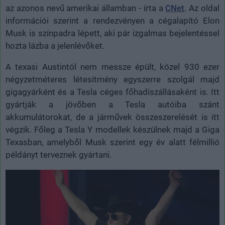
az azonos nevű amerikai államban - írta a
CNet
. Az oldal
információi szerint a rendezvényen a cégalapító Elon
Musk is színpadra lépett, aki pár izgalmas bejelentéssel
hozta lázba a jelenlévőket.
A texasi Austintól nem messze épült, közel 930 ezer
négyzetméteres létesítmény egyszerre szolgál majd
gigagyárként és a Tesla céges főhadiszállásaként is. Itt
gyártják a jövőben a Tesla autóiba szánt
akkumulátorokat, de a járművek összeszerelését is itt
végzik. Főleg a Tesla Y modellek készülnek majd a Giga
Texasban, amelyből Musk szerint egy év alatt félmillió
példányt terveznek gyártani.