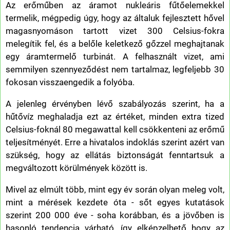
Az erőműben az áramot nukleáris fűtőelemekkel
termelik, mégpedig úgy, hogy az általuk fejlesztett hővel
magasnyomáson tartott vizet 300 Celsius-fokra
melegítik fel, és a belőle keletkező gőzzel meghajtanak
egy áramtermelő turbinát. A felhasznált vizet, ami
semmilyen szennyeződést nem tartalmaz, legfeljebb 30
fokosan visszaengedik a folyóba.
A jelenleg érvényben lévő szabályozás szerint, ha a
hűtővíz meghaladja ezt az értéket, minden extra tized
Celsius-foknál 80 megawattal kell csökkenteni az erőmű
teljesítményét. Erre a hivatalos indoklás szerint azért van
szükség, hogy az ellátás biztonságát fenntartsuk a
megváltozott körülmények között is.
Mivel az elmúlt több, mint egy év során olyan meleg volt,
mint a mérések kezdete óta - sőt egyes kutatások
szerint 200 000 éve - soha korábban, és a jövőben is
hasonló tendencia várható, így elképzelhető hogy az