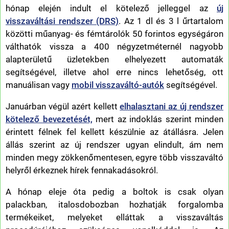
hónap elején indult el kötelező jelleggel az
új
visszaváltási rendszer (DRS)
. Az 1 dl és 3 l űrtartalom
közötti műanyag- és fémtárolók 50 forintos egységáron
válthatók vissza a 400 négyzetméternél nagyobb
alapterületű üzletekben elhelyezett automaták
segítségével, illetve ahol erre nincs lehetőség, ott
manuálisan vagy
mobil visszaváltó-autók
segítségével.
Januárban végül azért kellett
elhalasztani az új rendszer
kötelező bevezetését,
mert az indoklás szerint minden
érintett félnek fel kellett készülnie az átállásra. Jelen
állás szerint az új rendszer ugyan elindult, ám nem
minden megy zökkenőmentesen, egyre több visszaváltó
helyről érkeznek hírek fennakadásokról.
A hónap eleje óta pedig a boltok is csak olyan
palackban, italosdobozban hozhatják forgalomba
termékeiket, melyeket elláttak a visszaváltás