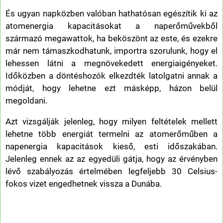
És ugyan napközben valóban hathatósan egészítik ki az
atomenergia kapacitásokat a naperőművekből
származó megawattok, ha beköszönt az este, és ezekre
már nem támaszkodhatunk, importra szorulunk, hogy el
lehessen látni a megnövekedett energiaigényeket.
Időközben a döntéshozók elkezdték latolgatni annak a
módját, hogy lehetne ezt másképp, házon belül
megoldani.
Azt vizsgálják jelenleg, hogy milyen feltételek mellett
lehetne több energiát termelni az atomerőműben a
napenergia kapacitások kieső, esti időszakában.
Jelenleg ennek az az egyedüli gátja, hogy az érvényben
lévő szabályozás értelmében legfeljebb 30 Celsius-
fokos vizet engedhetnek vissza a Dunába.