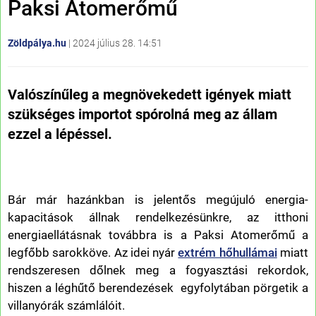
Paksi Atomerőmű
Zöldpálya.hu
|
2024 július 28. 14:51
Valószínűleg a megnövekedett igények miatt
szükséges importot spórolná meg az állam
ezzel a lépéssel.
Bár már hazánkban is jelentős megújuló energia-
kapacitások állnak rendelkezésünkre, az itthoni
energiaellátásnak továbbra is a Paksi Atomerőmű a
legfőbb sarokköve. Az idei nyár
extrém hőhullámai
miatt
rendszeresen dőlnek meg a fogyasztási rekordok,
hiszen a léghűtő berendezések egyfolytában pörgetik a
villanyórák számlálóit.