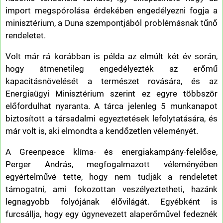
import megspórolása érdekében engedélyezni fogja a
minisztérium, a Duna szempontjából problémásnak tűnő
rendeletet.
Volt már rá korábban is példa az elmúlt két év során,
hogy átmenetileg engedélyezték az erőmű
kapacitásnövelését a természet rovására, és az
Energiaügyi Minisztérium szerint ez egyre többször
előfordulhat nyaranta. A tárca jelenleg 5 munkanapot
biztosított a társadalmi egyeztetések lefolytatására, és
már volt is, aki elmondta a kendőzetlen véleményét.
A Greenpeace klíma- és energiakampány-felelőse,
Perger András, megfogalmazott véleményében
egyértelművé tette, hogy nem tudják a rendeletet
támogatni, ami fokozottan veszélyeztetheti, hazánk
legnagyobb folyójának élővilágát. Egyébként is
furcsállja, hogy egy úgynevezett alaperőművel fedeznék