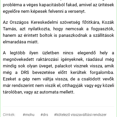
probléma a véges kapacitásból fakad, amivel az ürítések
egyelőre nem képesek felvenni a versenyt.
Az Országos Kereskedelmi szövetség főtitkára, Kozák
Tamás, azt nyilatkozta, hogy nemcsak a fogyasztók,
hanem az érintett boltok is panaszkodnak a szállítások
elmaradása miatt.
A legtöbb ilyen üzletben nincs elegendő hely a
megnövekedett raktározási igényeknek, ráadásul még
mindig sok olyan üveget, palackot visznek vissza, amik
még a DRS bevezetése előtt kerültek forgalomba.
Ezeket a gép nem váltja vissza, de a csalódott vevők
már rendszerint nem viszik el, otthagyják vagy egy közeli
tárolóban, vagy az automata mellett.
Címkék:
#mohu
#drs
#kötelező visszaváltási rendszer