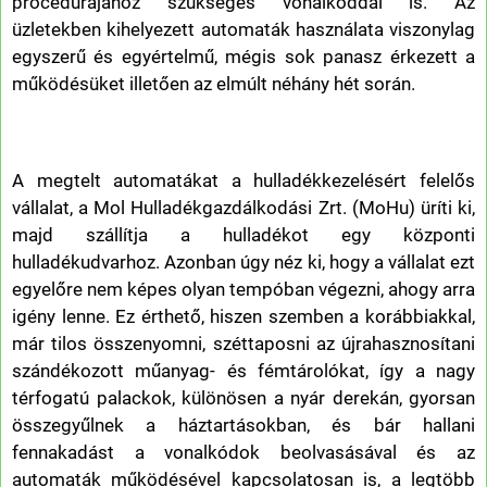
procedúrájához szükséges vonalkóddal is. Az
üzletekben kihelyezett automaták használata viszonylag
egyszerű és egyértelmű, mégis sok panasz érkezett a
működésüket illetően az elmúlt néhány hét során.
A megtelt automatákat a hulladékkezelésért felelős
vállalat, a Mol Hulladékgazdálkodási Zrt. (MoHu) üríti ki,
majd szállítja a hulladékot egy központi
hulladékudvarhoz. Azonban úgy néz ki, hogy a vállalat ezt
egyelőre nem képes olyan tempóban végezni, ahogy arra
igény lenne. Ez érthető, hiszen szemben a korábbiakkal,
már tilos összenyomni, széttaposni az újrahasznosítani
szándékozott műanyag- és fémtárolókat, így a nagy
térfogatú palackok, különösen a nyár derekán, gyorsan
összegyűlnek a háztartásokban, és bár hallani
fennakadást a vonalkódok beolvasásával és az
automaták működésével kapcsolatosan is, a legtöbb