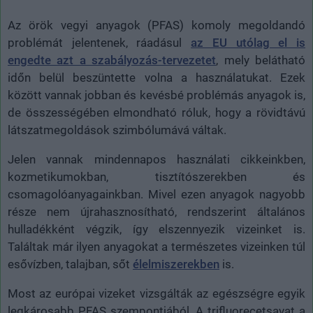
Az örök vegyi anyagok (PFAS) komoly megoldandó
problémát jelentenek, ráadásul
az EU utólag el is
engedte azt a szabályozás-tervezetet
, mely belátható
időn belül beszüntette volna a használatukat. Ezek
között vannak jobban és kevésbé problémás anyagok is,
de összességében elmondható róluk, hogy a rövidtávú
látszatmegoldások szimbólumává váltak.
Jelen vannak mindennapos használati cikkeinkben,
kozmetikumokban, tisztítószerekben és
csomagolóanyagainkban. Mivel ezen anyagok nagyobb
része nem újrahasznosítható, rendszerint általános
hulladékként végzik, így elszennyezik vizeinket is.
Találtak már ilyen anyagokat a természetes vizeinken túl
esővízben, talajban, sőt
élelmiszerekben
is.
Most az európai vizeket vizsgálták az egészségre egyik
legkárosabb PFAS szempontjából. A trifluorecetsavat a