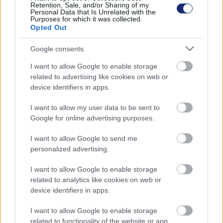
katamaránja a készítők szerint az eddigi
Retention, Sale, and/or Sharing of my
Personal Data that Is Unrelated with the
legfenntarthatóbb munkájuk.
Purposes for which it was collected.
Opted Out
Google consents
A német jachttervező és mérnöki stúdió, az iYacht
I want to allow Google to enable storage
related to advertising like cookies on web or
GmbH bemutatta új, Hu'Chu 55 nevű, 17 méter (55 láb)
device identifiers in apps.
hosszú, napelemes elektromos vitorlás katamaránját.
Készítői úgy jellemezték, mint az eddigi
I want to allow my user data to be sent to
legfenntarthatóbb munkájukat. A 90 százalékban
Google for online advertising purposes.
fémhulladékból készült vitorlás valóban jó példája a
I want to allow Google to send me
fenntarthatósági szempontok szem előtt tartásának.
personalized advertising.
A jó nevű vállalat az elmúlt két évtized során 11
I want to allow Google to enable storage
mérnökkel, akik közt vannak hajótervezők és hajóépítők
related to analytics like cookies on web or
is, több mint 400 projektet hozott már tető alá a
device identifiers in apps.
tervezés folyamatától a kivitelezésig. Ezek között
I want to allow Google to enable storage
számos díjnyertes munkát is magukénak tudhatnak, és
related to functionality of the website or app.