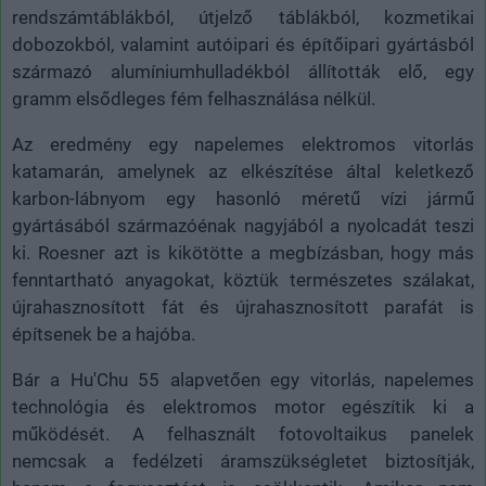
rendszámtáblákból, útjelző táblákból, kozmetikai
dobozokból, valamint autóipari és építőipari gyártásból
származó alumíniumhulladékból állították elő, egy
gramm elsődleges fém felhasználása nélkül.
Az eredmény egy napelemes elektromos vitorlás
katamarán, amelynek az elkészítése által keletkező
karbon-lábnyom egy hasonló méretű vízi jármű
gyártásából származóénak nagyjából a nyolcadát teszi
ki. Roesner azt is kikötötte a megbízásban, hogy más
fenntartható anyagokat, köztük természetes szálakat,
újrahasznosított fát és újrahasznosított parafát is
építsenek be a hajóba.
Bár a Hu'Chu 55 alapvetően egy vitorlás, napelemes
technológia és elektromos motor egészítik ki a
működését. A felhasznált fotovoltaikus panelek
nemcsak a fedélzeti áramszükségletet biztosítják,