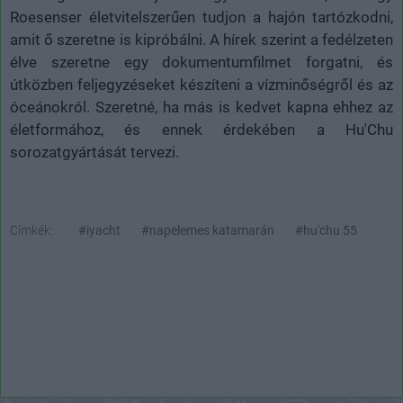
Roesenser
életvitelszerűen tudjon a hajón tartózkodni,
amit ő szeretne is kipróbálni. A hírek szerint a fedélzeten
élve szeretne egy dokumentumfilmet forgatni, és
útközben feljegyzéseket készíteni a vízminőségről és az
óceánokról. Szeretné, ha más is kedvet kapna ehhez az
életformához, és ennek érdekében a Hu'Chu
sorozatgyártását tervezi.
Címkék:
#iyacht
#napelemes katamarán
#hu'chu 55