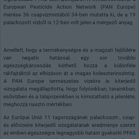
European Pesticide Action Network (PAN Europe)
mérése 36 csapvízmintából 34-ben mutatta ki, de a 19
palackozott vízből is 12-ben volt jelen a mérgező anyag.
Amellett, hogy a termékenységre és a magzati fejlődére
van negatív hatással, egy sor további
egészségkárosodás köthető hozzá a különféle
rákfajtáktól az elhízáson át a magas koleszterinszintig.
A PAN Europe természetes vizekre is kiterjedő
vizsgálata megállapította, hogy folyóinkban, tavainkban,
esővízben és a talajvizeinkben is kimutatható a jelenléte,
méghozzá riasztó mértékben.
Az Európai Unió 11 tagországának palackozott-, csap-
és élővizeire kiterjedő vizsgálatának eredménye szerint
az emberi egészségre legnagyobb hatást gyakorló PFAS