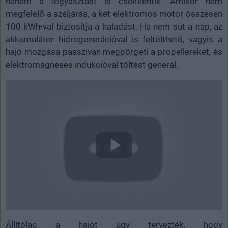
hanem a fogyasztást is csökkentik. Amikor nem
megfelelő a széljárás, a két elektromos motor összesen
100 kWh-val biztosítja a haladást. Ha nem süt a nap, az
akkumulátor hidrogenerációval is feltölthető, vagyis a
hajó mozgása passzívan megpörgeti a propellereket, és
elektromágneses indukcióval töltést generál.
Állítólag a hajót úgy tervezték, hogy