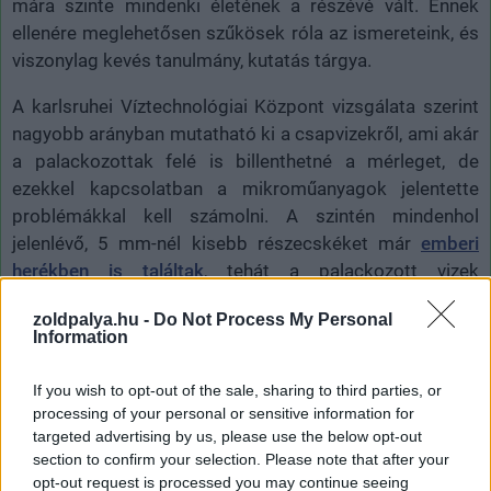
mára szinte mindenki életének a részévé vált. Ennek
ellenére meglehetősen szűkösek róla az ismereteink, és
viszonylag kevés tanulmány, kutatás tárgya.
A karlsruhei Víztechnológiai Központ vizsgálata szerint
nagyobb arányban mutatható ki a csapvizekről, ami akár
a palackozottak felé is billenthetné a mérleget, de
ezekkel kapcsolatban a mikroműanyagok jelentette
problémákkal kell számolni. A szintén mindenhol
jelenlévő, 5 mm-nél kisebb részecskéket már
emberi
herékben is találtak
, tehát a palackozott vizek
fogyasztása sem oldja meg a problémát hosszú távon.
zoldpalya.hu -
Do Not Process My Personal
Information
If you wish to opt-out of the sale, sharing to third parties, or
Címkék:
#pfas
#örök vegyi anyagok
#trifluorecetsav
processing of your personal or sensitive information for
targeted advertising by us, please use the below opt-out
section to confirm your selection. Please note that after your
opt-out request is processed you may continue seeing