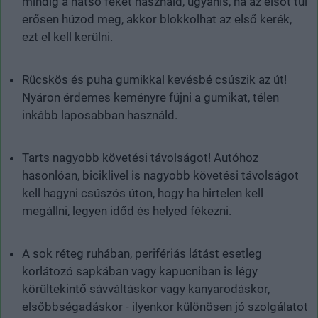
mindig a hátsó féket használd, ugyanis, ha az elsőt túl
erősen húzod meg, akkor blokkolhat az első kerék,
ezt el kell kerülni.
Rücskös és puha gumikkal kevésbé csúszik az út!
Nyáron érdemes keményre fújni a gumikat, télen
inkább laposabban használd.
Tarts nagyobb követési távolságot! Autóhoz
hasonlóan, biciklivel is nagyobb követési távolságot
kell hagyni csúszós úton, hogy ha hirtelen kell
megállni, legyen időd és helyed fékezni.
A sok réteg ruhában, perifériás látást esetleg
korlátozó sapkában vagy kapucniban is légy
körültekintő sávváltáskor vagy kanyarodáskor,
elsőbbségadáskor - ilyenkor különösen jó szolgálatot