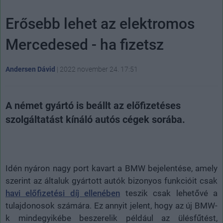
Erősebb lehet az elektromos
Mercedesed - ha fizetsz
Andersen Dávid
|
2022 november 24. 17:51
A német gyártó is beállt az előfizetéses
szolgáltatást kínáló autós cégek sorába.
Idén nyáron nagy port kavart a BMW bejelentése, amely
szerint az általuk gyártott autók bizonyos funkcióit csak
havi előfizetési díj ellenében
teszik csak lehetővé a
tulajdonosok számára. Ez annyit jelent, hogy az új BMW-
k mindegyikébe beszerelik például az ülésfűtést,