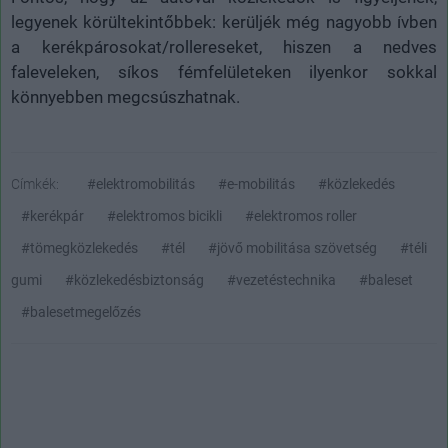
legyenek körültekintőbbek: kerüljék még nagyobb ívben
a kerékpárosokat/rollereseket, hiszen a nedves
faleveleken, síkos fémfelületeken ilyenkor sokkal
könnyebben megcsúszhatnak.
Címkék:
#elektromobilitás
#e-mobilitás
#közlekedés
#kerékpár
#elektromos bicikli
#elektromos roller
#tömegközlekedés
#tél
#jövő mobilitása szövetség
#téli
gumi
#közlekedésbiztonság
#vezetéstechnika
#baleset
#balesetmegelőzés