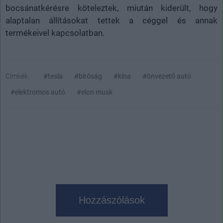
bocsánatkérésre köteleztek, miután kiderült, hogy
alaptalan állításokat tettek a céggel és annak
termékeivel kapcsolatban.
Címkék:
#tesla
#bíróság
#kína
#önvezető autó
#elektromos autó
#elon musk
Hozzászólások