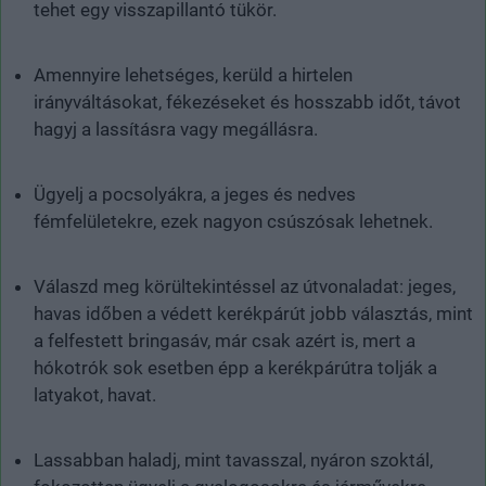
tehet egy visszapillantó tükör.
Amennyire lehetséges, kerüld a hirtelen
irányváltásokat, fékezéseket és hosszabb időt, távot
hagyj a lassításra vagy megállásra.
Ügyelj a pocsolyákra, a jeges és nedves
fémfelületekre, ezek nagyon csúszósak lehetnek.
Válaszd meg körültekintéssel az útvonaladat: jeges,
havas időben a védett kerékpárút jobb választás, mint
a felfestett bringasáv, már csak azért is, mert a
hókotrók sok esetben épp a kerékpárútra tolják a
latyakot, havat.
Lassabban haladj, mint tavasszal, nyáron szoktál,