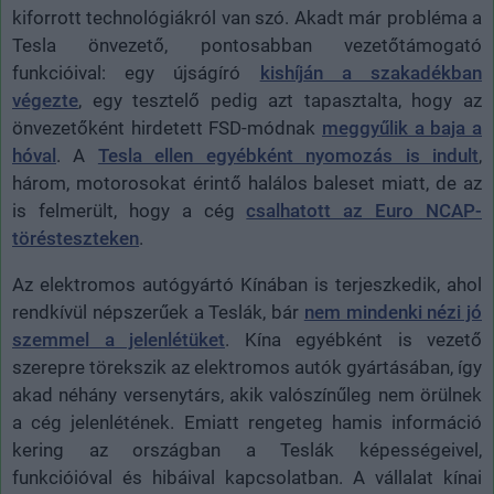
kiforrott technológiákról van szó. Akadt már probléma a
Tesla önvezető, pontosabban vezetőtámogató
funkcióival: egy újságíró
kishíján a szakadékban
végezte
, egy tesztelő pedig azt tapasztalta, hogy az
önvezetőként hirdetett FSD-módnak
meggyűlik a baja a
hóval
. A
Tesla ellen egyébként nyomozás is indult
,
három, motorosokat érintő halálos baleset miatt, de az
is felmerült, hogy a cég
csalhatott az Euro NCAP-
törésteszteken
.
Az elektromos autógyártó Kínában is terjeszkedik, ahol
rendkívül népszerűek a Teslák, bár
nem mindenki nézi jó
szemmel a jelenlétüket
. Kína egyébként is vezető
szerepre törekszik az elektromos autók gyártásában, így
akad néhány versenytárs, akik valószínűleg nem örülnek
a cég jelenlétének. Emiatt rengeteg hamis információ
kering az országban a Teslák képességeivel,
funkcióióval és hibáival kapcsolatban. A vállalat kínai