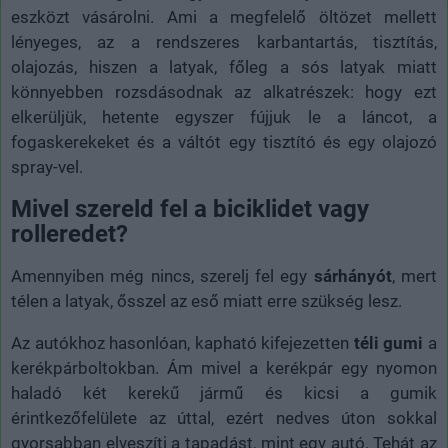
eszközt vásárolni. Ami a megfelelő öltözet mellett
lényeges, az a rendszeres karbantartás, tisztítás,
olajozás, hiszen a latyak, főleg a sós latyak miatt
könnyebben rozsdásodnak az alkatrészek: hogy ezt
elkerüljük, hetente egyszer fújjuk le a láncot, a
fogaskerekeket és a váltót egy tisztító és egy olajozó
spray-vel.
Mivel szereld fel a biciklidet vagy
rolleredet?
Amennyiben még nincs, szerelj fel egy
sárhányót
, mert
télen a latyak, ősszel az eső miatt erre szükség lesz.
Az autókhoz hasonlóan, kapható kifejezetten
téli gumi
a
kerékpárboltokban. Ám mivel a kerékpár egy nyomon
haladó két kerekű jármű és kicsi a gumik
érintkezőfelülete az úttal, ezért nedves úton sokkal
gyorsabban elveszíti a tapadást, mint egy autó. Tehát az