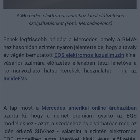
A Mercedes elektromos autóihoz kínál előfizetéses
szolgáltatásokat (Fotó: Mercedes-Benz)
Ennek legfrissebb példája a Mercedes, amely a BMW-
hez hasonlóan szintén nyáron jelentette be, hogy a tavaly
év végén bemutatott
EQS elektromos luxuslimuzin
kínai
vásárlói számára előfizetés ellenében teszi lehetővé a
kormányozható hátsó kerekek használatát - írja az
InsideEVs
.
A lap most a
Mercedes amerikai online áruházában
szúrta ki, hogy a német prémium gyártó az EQS
modellekhez - azaz, a szedánhoz és a várhatóan még az
idén érkező SUV-hez - valamint a szintén elektromos
EQE modellhez extra lóerőket kínál, éves előfizetési