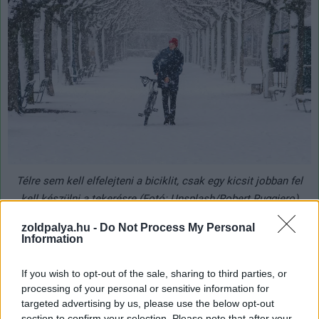
Télre sem kell elfelejteni a biciklit, csak egy kicsit jobban fel
kell készülni a tekerésre (Fotó: Unsplash/Robert Ruggiero)
zoldpalya.hu -
Do Not Process My Personal
A
BKK adatai szerint
a Budapesten elhelyezett 4 mérési
Information
ponton idén júliusban összesen 280 ezren, míg
októberben 209 ezren haladtak át. A közösségi
If you wish to opt-out of the sale, sharing to third parties, or
kerékpárt használók számában nincsen lényeges
processing of your personal or sensitive information for
targeted advertising by us, please use the below opt-out
visszaesés a hideg idő beköszöntével: míg júniusban
section to confirm your selection. Please note that after your