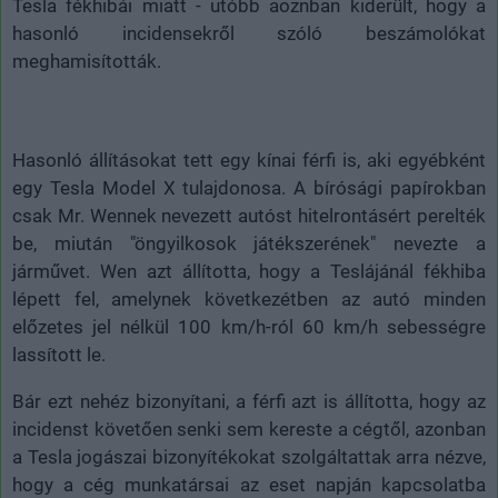
Tesla fékhibái miatt - utóbb aoznban kiderült, hogy a
hasonló incidensekről szóló beszámolókat
meghamisították.
Hasonló állításokat tett egy kínai férfi is, aki egyébként
egy Tesla Model X tulajdonosa. A bírósági papírokban
csak Mr. Wennek nevezett autóst hitelrontásért perelték
be, miután "öngyilkosok játékszerének" nevezte a
járművet. Wen azt állította, hogy a Teslájánál fékhiba
lépett fel, amelynek következétben az autó minden
előzetes jel nélkül 100 km/h-ról 60 km/h sebességre
lassított le.
Bár ezt nehéz bizonyítani, a férfi azt is állította, hogy az
incidenst követően senki sem kereste a cégtől, azonban
a Tesla jogászai bizonyítékokat szolgáltattak arra nézve,
hogy a cég munkatársai az eset napján kapcsolatba