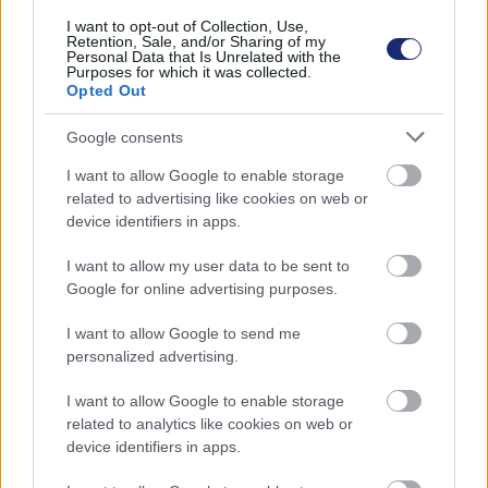
és kerékpározáskor még a sportolásnak is adunk.
I want to opt-out of Collection, Use,
Retention, Sale, and/or Sharing of my
Personal Data that Is Unrelated with the
Purposes for which it was collected.
Opted Out
Google consents
I want to allow Google to enable storage
related to advertising like cookies on web or
device identifiers in apps.
I want to allow my user data to be sent to
Google for online advertising purposes.
I want to allow Google to send me
A biciklit, rollert nem érdemes a szabadban tárolni, akkor sem,
personalized advertising.
ha nem esik a hó (Fotó: Unsplash/Juan Encalada)
I want to allow Google to enable storage
A Jövő Mobilitása Szövetség a városi közlekedés
related to analytics like cookies on web or
device identifiers in apps.
fejlesztését tűzte ki célul, ezért szeretné felhívni a
figyelmet arra, hogy egyéni közlekedésünkbe érdemes