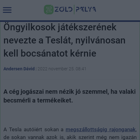
Öngyilkosok játékszerének
nevezte a Teslát, nyilvánosan
kell bocsánatot kérnie
Andersen Dávid
|
2022 november 25. 08:41
A cég jogászai nem nézik jó szemmel, ha valaki
becsmérli a termékeiket.
A Tesla autóiért sokan a
megszállottságig rajonganak
,
de sokan vannak azok is, akik szerint még nem igazán