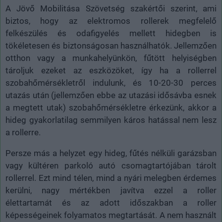
A Jövő Mobilitása Szövetség szakértői szerint, ami
biztos, hogy az elektromos rollerek megfelelő
felkészülés és odafigyelés mellett hidegben is
tökéletesen és biztonságosan használhatók. Jellemzően
otthon vagy a munkahelyünkön, fűtött helyiségben
tároljuk ezeket az eszközöket, így ha a rollerrel
szobahőmérsékletről indulunk, és 10-20-30 perces
utazás után (jellemzően ebbe az utazási idősávba esnek
a megtett utak) szobahőmérsékletre érkezünk, akkor a
hideg gyakorlatilag semmilyen káros hatással nem lesz
a rollerre.
Persze más a helyzet egy hideg, fűtés nélküli garázsban
vagy kültéren parkoló autó csomagtartójában tárolt
rollerrel. Ezt mind télen, mind a nyári melegben érdemes
kerülni, nagy mértékben javítva ezzel a roller
élettartamát és az adott időszakban a roller
képességeinek folyamatos megtartását. A nem használt