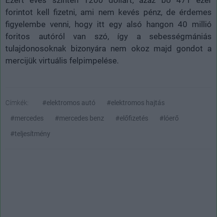
Ezért éves szinten 1200 dollárt, azaz bő 471 ezer
forintot kell fizetni, ami nem kevés pénz, de érdemes
figyelembe venni, hogy itt egy alsó hangon 40 millió
foritos autóról van szó, így a sebességmániás
tulajdonosoknak bizonyára nem okoz majd gondot a
mercijük virtuális felpimpelése.
Címkék:
#elektromos autó
#elektromos hajtás
#mercedes
#mercedes benz
#előfizetés
#lóerő
#teljesítmény