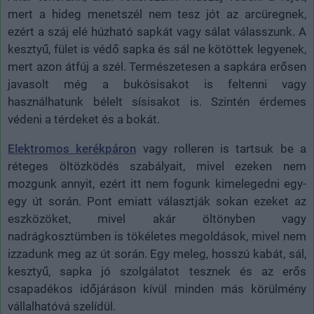
mert a hideg menetszél nem tesz jót az arcüregnek,
ezért a száj elé húzható sapkát vagy sálat válasszunk. A
kesztyű, fület is védő sapka és sál ne kötöttek legyenek,
mert azon átfúj a szél. Természetesen a sapkára erősen
javasolt még a bukósisakot is feltenni vagy
használhatunk bélelt sísisakot is. Szintén érdemes
védeni a térdeket és a bokát.
Elektromos kerékpáron
vagy rolleren is tartsuk be a
réteges öltözködés szabályait, mivel ezeken nem
mozgunk annyit, ezért itt nem fogunk kimelegedni egy-
egy út során. Pont emiatt választják sokan ezeket az
eszközöket, mivel akár öltönyben vagy
nadrágkosztümben is tökéletes megoldások, mivel nem
izzadunk meg az út során. Egy meleg, hosszú kabát, sál,
kesztyű, sapka jó szolgálatot tesznek és az erős
csapadékos időjáráson kívül minden más körülmény
vállalhatóvá szelídül.