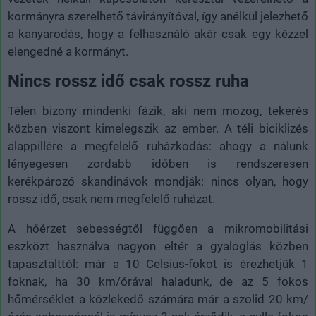
kormányra szerelhető távirányítóval, így anélkül jelezhető
a kanyarodás, hogy a felhasználó akár csak egy kézzel
elengedné a kormányt.
Nincs rossz idő csak rossz ruha
Télen bizony mindenki fázik, aki nem mozog, tekerés
közben viszont kimelegszik az ember. A téli biciklizés
alappillére a megfelelő ruházkodás: ahogy a nálunk
lényegesen zordabb időben is rendszeresen
kerékpározó skandinávok mondják: nincs olyan, hogy
rossz idő, csak nem megfelelő ruházat.
A hőérzet sebességtől függően a mikromobilitási
eszközt használva nagyon eltér a gyaloglás közben
tapasztalttól: már a 10 Celsius-fokot is érezhetjük 1
foknak, ha 30 km/órával haladunk, de az 5 fokos
hőmérséklet a közlekedő számára már a szolid 20 km/