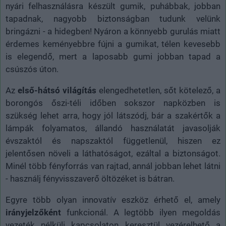
nyári felhasználásra készült gumik, puhábbak, jobban
tapadnak, nagyobb biztonságban tudunk velünk
bringázni - a hidegben! Nyáron a könnyebb gurulás miatt
érdemes keményebbre fújni a gumikat, télen kevesebb
is elegendő, mert a laposabb gumi jobban tapad a
csúszós úton.
Az
első-hátsó világítás
elengedhetetlen, sőt kötelező, a
borongós őszi-téli időben sokszor napközben is
szükség lehet arra, hogy jól látszódj, bár a szakértők a
lámpák folyamatos, állandó használatát javasolják
évszaktól és napszaktól függetlenül, hiszen ez
jelentősen növeli a láthatóságot, ezáltal a biztonságot.
Minél több fényforrás van rajtad, annál jobban lehet látni
- használj fényvisszaverő öltözéket is bátran.
Egyre több olyan innovatív eszköz érhető el, amely
irányjelzőként
funkcionál. A legtöbb ilyen megoldás
vezeték nélküli kapcsolaton keresztül vezérelhető a