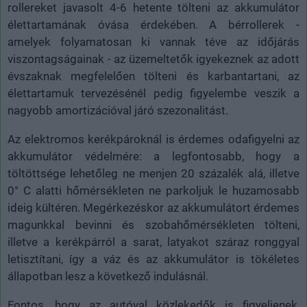
rollereket javasolt 4-6 hetente tölteni az akkumulátor
élettartamának óvása érdekében. A bérrollerek -
amelyek folyamatosan ki vannak téve az időjárás
viszontagságainak - az üzemeltetők igyekeznek az adott
évszaknak megfelelően tölteni és karbantartani, az
élettartamuk tervezésénél pedig figyelembe veszik a
nagyobb amortizációval járó szezonalitást.
Az elektromos kerékpároknál is érdemes odafigyelni az
akkumulátor védelmére: a legfontosabb, hogy a
töltöttsége lehetőleg ne menjen 20 százalék alá, illetve
0° C alatti hőmérsékleten ne parkoljuk le huzamosabb
ideig kültéren. Megérkezéskor az akkumulátort érdemes
magunkkal bevinni és szobahőmérsékleten tölteni,
illetve a kerékpárról a sarat, latyakot száraz ronggyal
letisztítani, így a váz és az akkumulátor is tökéletes
állapotban lesz a következő indulásnál.
Fontos, hogy az autóval közlekedők is figyeljenek,