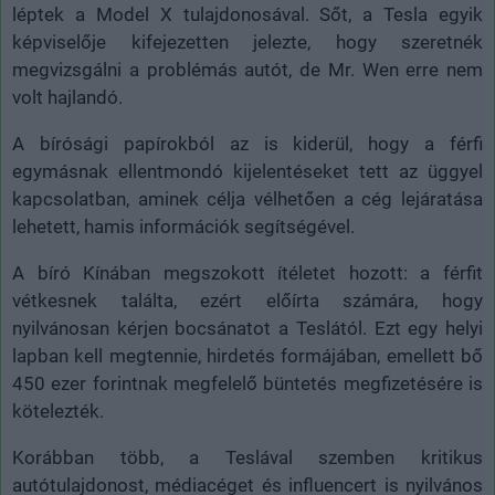
léptek a Model X tulajdonosával. Sőt, a Tesla egyik
képviselője kifejezetten jelezte, hogy szeretnék
megvizsgálni a problémás autót, de Mr. Wen erre nem
volt hajlandó.
A bírósági papírokból az is kiderül, hogy a férfi
egymásnak ellentmondó kijelentéseket tett az üggyel
kapcsolatban, aminek célja vélhetően a cég lejáratása
lehetett, hamis információk segítségével.
A bíró Kínában megszokott ítéletet hozott: a férfit
vétkesnek találta, ezért előírta számára, hogy
nyilvánosan kérjen bocsánatot a Teslától. Ezt egy helyi
lapban kell megtennie, hirdetés formájában, emellett bő
450 ezer forintnak megfelelő büntetés megfizetésére is
kötelezték.
Korábban több, a Teslával szemben kritikus
autótulajdonost, médiacéget és influencert is nyilvános