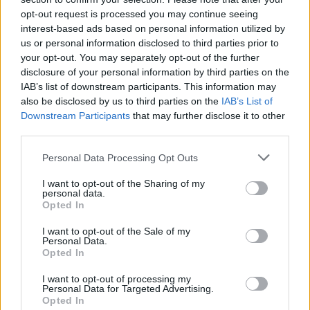
havonta 366 ezer, addig idén októberben több mint 330
opt-out request is processed you may continue seeing
ezer utazát bonyolítottak le ezen a módon - ezzel csak
interest-based ads based on personal information utilized by
októberben 46 ezer liter benzint spóroltak meg a
us or personal information disclosed to third parties prior to
kerékpárhasználók.
your opt-out. You may separately opt-out of the further
disclosure of your personal information by third parties on the
IAB’s list of downstream participants. This information may
also be disclosed by us to third parties on the
IAB’s List of
Downstream Participants
that may further disclose it to other
A kerékpározók ráadásul egyre elszántabbak: a BUBI-val
third parties.
tavaly októberben megtett száma 56 százalékkal nőtt
Please note that this website/app uses one or more Google
idén ősszel. Persze az igazi tél még előttünk van,
Personal Data Processing Opt Outs
services and may gather and store information including but
december-januárban választják a legkevesebben - de
not limited to your visit or usage behaviour. You may click to
I want to opt-out of the Sharing of my
ekkor is több tízezren - a közösségi kerékpárokat.
personal data.
grant or deny consent to Google and its third-party tags to
Opted In
use your data for below specified purposes in below Google
Bár télen némileg macerásabbnak tűnhet
consent section.
I want to opt-out of the Sale of my
mikromobilitási eszközöket használni, valójában
Personal Data.
Opted In
pusztán egy picit több odafigyelést és tervezést jelent,
miközben az előnyei ekkor is érvényesülnek: nem kell
I want to opt-out of processing my
jeget kapirgálnunk róla induláskor, érkezéskor
Personal Data for Targeted Advertising.
Opted In
parkolóhelyet keresni, majd fizetni érte, a célunkig visz