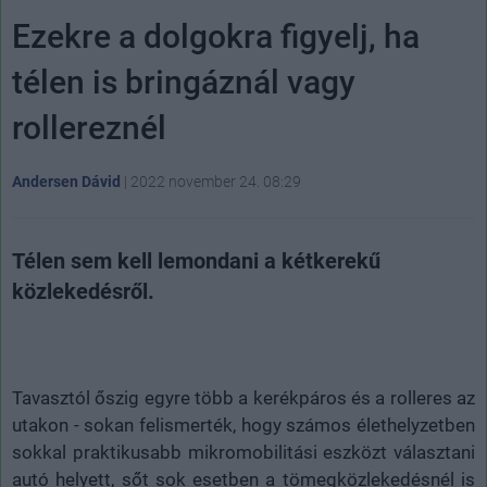
Ezekre a dolgokra figyelj, ha
télen is bringáznál vagy
rollereznél
Andersen Dávid
|
2022 november 24. 08:29
Télen sem kell lemondani a kétkerekű
közlekedésről.
Tavasztól őszig egyre több a kerékpáros és a rolleres az
utakon - sokan felismerték, hogy számos élethelyzetben
sokkal praktikusabb mikromobilitási eszközt választani
autó helyett, sőt sok esetben a tömegközlekedésnél is