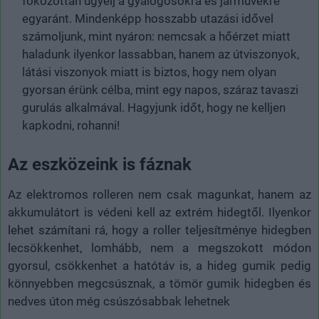
fokozottan ügyelj a gyalogosokra és járművekre
egyaránt. Mindenképp hosszabb utazási idővel
számoljunk, mint nyáron: nemcsak a hőérzet miatt
haladunk ilyenkor lassabban, hanem az útviszonyok,
látási viszonyok miatt is biztos, hogy nem olyan
gyorsan érünk célba, mint egy napos, száraz tavaszi
gurulás alkalmával. Hagyjunk időt, hogy ne kelljen
kapkodni, rohanni!
Az eszközeink is fáznak
Az elektromos rolleren nem csak magunkat, hanem az
akkumulátort is védeni kell az extrém hidegtől. Ilyenkor
lehet számítani rá, hogy a roller teljesítménye hidegben
lecsökkenhet, lomhább, nem a megszokott módon
gyorsul, csökkenhet a hatótáv is, a hideg gumik pedig
könnyebben megcsúsznak, a tömör gumik hidegben és
nedves úton még csúszósabbak lehetnek