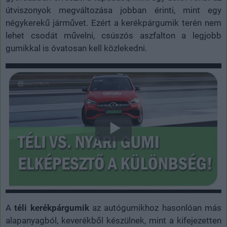
útviszonyok megváltozása jobban érinti, mint egy
négykerekű járművet. Ezért a kerékpárgumik terén nem
lehet csodát művelni, csúszós aszfalton a legjobb
gumikkal is óvatosan kell közlekedni.
A
téli kerékpárgumik
az autógumikhoz hasonlóan más
alapanyagból, keverékből készülnek, mint a kifejezetten