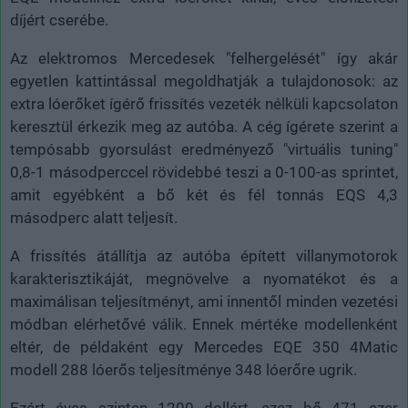
díjért cserébe.
Az elektromos Mercedesek "felhergelését" így akár
egyetlen kattintással megoldhatják a tulajdonosok: az
extra lóerőket ígérő frissítés vezeték nélküli kapcsolaton
keresztül érkezik meg az autóba. A cég ígérete szerint a
tempósabb gyorsulást eredményező "virtuális tuning"
0,8-1 másodperccel rövidebbé teszi a 0-100-as sprintet,
amit egyébként a bő két és fél tonnás EQS 4,3
másodperc alatt teljesít.
A frissítés átállítja az autóba épített villanymotorok
karakterisztikáját, megnövelve a nyomatékot és a
maximálisan teljesítményt, ami innentől minden vezetési
módban elérhetővé válik. Ennek mértéke modellenként
eltér, de példaként egy Mercedes EQE 350 4Matic
modell 288 lóerős teljesítménye 348 lóerőre ugrik.