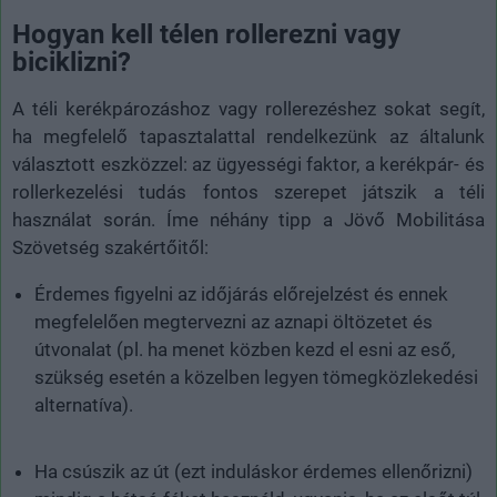
Hogyan kell télen rollerezni vagy
biciklizni?
A téli kerékpározáshoz vagy rollerezéshez sokat segít,
ha megfelelő tapasztalattal rendelkezünk az általunk
választott eszközzel: az ügyességi faktor, a kerékpár- és
rollerkezelési tudás fontos szerepet játszik a téli
használat során. Íme néhány tipp a Jövő Mobilitása
Szövetség szakértőitől:
Érdemes figyelni az időjárás előrejelzést és ennek
megfelelően megtervezni az aznapi öltözetet és
útvonalat (pl. ha menet közben kezd el esni az eső,
szükség esetén a közelben legyen tömegközlekedési
alternatíva).
Ha csúszik az út (ezt induláskor érdemes ellenőrizni)