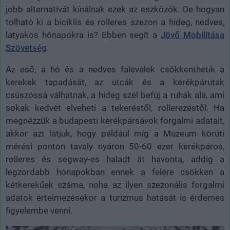
jobb alternatívát kínálnak ezek az eszközök. De hogyan
tolható ki a biciklis és rolleres szezon a hideg, nedves,
latyakos hónapokra is? Ebben segít a
Jövő Mobilitása
Szövetség
.
Az eső, a hó és a nedves falevelek csökkenthetik a
kerekek tapadását, az utcák és a kerékpárutak
csúszóssá válhatnak, a hideg szél befúj a ruhák alá, ami
sokak kedvét elveheti a tekeréstől, rollerezéstől. Ha
megnézzük a budapesti kerékpársávok forgalmi adatait,
akkor azt látjuk, hogy például míg a Múzeum körúti
mérési ponton tavaly nyáron 50-60 ezer kerékpáros,
rolleres és segway-es haladt át havonta, addig a
legzordabb hónapokban ennek a felére csökken a
kétkerekűek száma, noha az ilyen szezonális forgalmi
adatok értelmezésekor a turizmus hatását is érdemes
figyelembe venni.