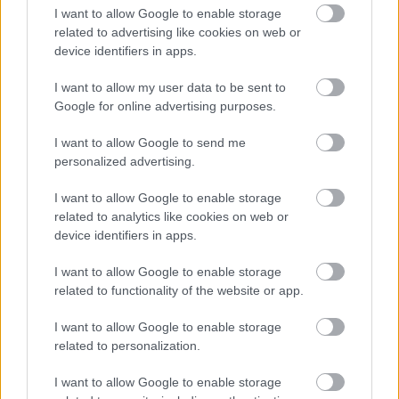
I want to allow Google to enable storage
related to advertising like cookies on web or
device identifiers in apps.
I want to allow my user data to be sent to
Hozzászólások
Google for online advertising purposes.
I want to allow Google to send me
personalized advertising.
Parányi robothalak tisztíthatják
I want to allow Google to enable storage
related to analytics like cookies on web or
meg az óceánt a műanyagtól
device identifiers in apps.
Andersen Dávid
|
2022 június 27. 18:12
I want to allow Google to enable storage
related to functionality of the website or app.
I want to allow Google to enable storage
A parányi szerkezetek tömegük
related to personalization.
többezerszeresét is elbírják.
I want to allow Google to enable storage