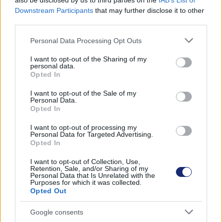
also be disclosed by us to third parties on the
IAB’s List of
fontosságát, hogy minden járműben legyenek meg azok
Downstream Participants
that may further disclose it to other
a biztonsági megoldások, amelyek megakadályozzák,
third parties.
hogy a járművek nem lépnek ki saját működési
Please note that this website/app uses one or more Google
területükről és nem lépik át saját rendszereik
Personal Data Processing Opt Outs
services and may gather and store information including but
képességeit". Az NHTSA múlt héten egyébként egy
not limited to your visit or usage behaviour. You may click to
I want to opt-out of the Sharing of my
korábbi vizsgálata eredményeit is közzétette, amely
personal data.
grant or deny consent to Google and its third-party tags to
Opted In
során 16, Teslákat érintő balesetet vizsgált meg.
use your data for below specified purposes in below Google
Ezekben az esetekben az Autopilot rendszer a karambol
consent section.
I want to opt-out of the Sale of my
Personal Data.
előtt "kevesebb mint 1 másodperccel" adta vissza a
Opted In
vezérlést a sofőrnek.
I want to opt-out of processing my
Personal Data for Targeted Advertising.
Opted In
Címkék:
#önvezetés
#önvezető autó
#tesla
#baleset
I want to opt-out of Collection, Use,
Retention, Sale, and/or Sharing of my
#közlekedés
#közlekedésbiztonság
Personal Data that Is Unrelated with the
Purposes for which it was collected.
Opted Out
Google consents