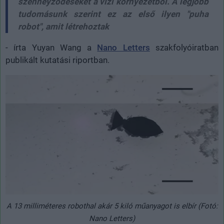
szenneyződéseket a vízi környezetből. A legjobb
tudomásunk szerint ez az első ilyen "puha
robot", amit létrehoztak
- írta Yuyan Wang a
Nano Letters
szakfolyóiratban
publikált kutatási riportban.
A 13 milliméteres robothal akár 5 kiló műanyagot is elbír (Fotó:
Nano Letters)