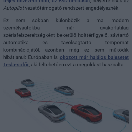
teljes önvezető mód, az FSD betiltását
, helyette csak az
Autopilot
vezetőtámogató rendszert engedélyeznék.
Ez nem sokban különbözik a mai modern
személyautókba már gyakorlatilag
szériafelszereltségként bekerülő holttérfigyelő, sávtartó
automatika és távolságtartó tempomat
kombinációjától, azonban még ez sem működik
hibátlanul: Európában is
okozott már halálos balesetet
Tesla-sofőr
, aki feltehetően ezt a megoldást használta.