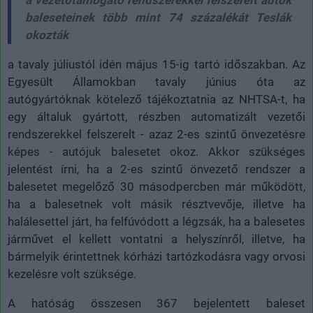
baleseteinek több mint 74 százalékát Teslák
okozták
a tavaly júliustól idén május 15-ig tartó időszakban. Az
Egyesült Államokban tavaly június óta az
autógyártóknak kötelező tájékoztatnia az NHTSA-t, ha
egy általuk gyártott, részben automatizált vezetői
rendszerekkel felszerelt - azaz 2-es szintű önvezetésre
képes - autójuk balesetet okoz. Akkor szükséges
jelentést írni, ha a 2-es szintű önvezető rendszer a
balesetet megelőző 30 másodpercben már működött,
ha a balesetnek volt másik résztvevője, illetve ha
halálesettel járt, ha felfúvódott a légzsák, ha a balesetes
járművet el kellett vontatni a helyszínről, illetve, ha
bármelyik érintettnek kórházi tartózkodásra vagy orvosi
kezelésre volt szüksége.
A hatóság összesen 367 bejelentett baleset