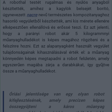
A robothal testét rugalmas és nyúlós anyagból
készítették, amihez a kagylók belsejét borító,
úgynevezett
nacre
nevű természetes kompozitanyaghoz
hasonló vegyületből készítették, ami kis mérete ellenére
elképesztően ellenállóvá és erőssé teszi. Ez azt jelenti,
hogy a parányi robot akár 5 kilogrammnyi
műanyaghulladékot is képes magához rögzíteni és a
felszínre hozni. Ezt az alapanyagként használt vegyület
tulajdonságainak kihasználásával érték el: a műanyag
könnyedén képes megtapadni a robot felületén, amely
egyszerűen magába zárja a darabkákat, így gyűjtve
össze a műanyaghulladékot.
Óriási jelentősége van egy olyan robot
kifejlesztésének, amely precízen képes
összegyűjteni a káros műanyag