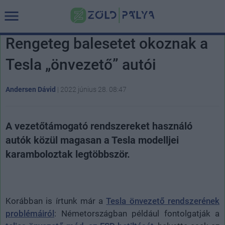
Rengeteg balesetet okoznak a
Tesla „önvezető” autói
Andersen Dávid
|
2022 június 28. 08:47
A vezetőtámogató rendszereket használó
autók közül magasan a Tesla modelljei
karamboloztak legtöbbször.
Korábban is írtunk már a
Tesla önvezető rendszerének
problémáiról
: Németországban például fontolgatják a