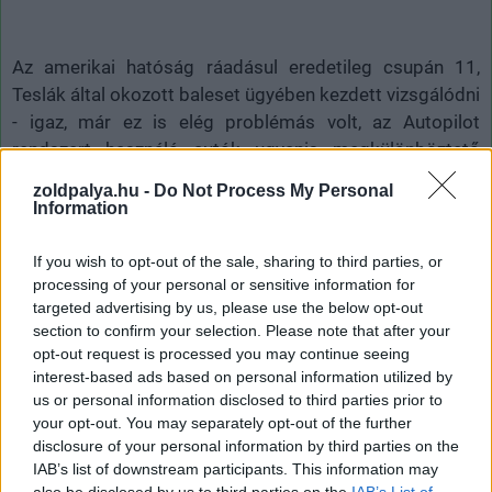
Az amerikai hatóság ráadásul eredetileg csupán 11,
Teslák által okozott baleset ügyében kezdett vizsgálódni
- igaz, már ez is elég problémás volt, az Autopilot
rendszert használó autók ugyanis megkülönböztető
jelzést használó autóknak ütköztek, amelyek ráadásul
zoldpalya.hu -
Do Not Process My Personal
bűntett vagy baleset helyszínére vagy tűzhöz vonultak
Information
éppen. Idén júniusban azonba jelentősen kibővítették a
vizsgálatot, miközben párhuzamosan egy másik
If you wish to opt-out of the sale, sharing to third parties, or
nyomozás is folyik február óta, ami azt szondázza, hogy
processing of your personal or sensitive information for
targeted advertising by us, please use the below opt-out
bizonyos
Tesla
-modellek időnként hajlamosak maguktól
section to confirm your selection. Please note that after your
lefékezni, teljesen váratlanul.
opt-out request is processed you may continue seeing
interest-based ads based on personal information utilized by
A probléma olyan mértékű, hogy még az amerikai
us or personal information disclosed to third parties prior to
közlekedésbiztonsági hatóság, a National
your opt-out. You may separately opt-out of the further
Transportation Safety Board is beszólt korábban az
disclosure of your personal information by third parties on the
NHTSA-nak, amiért "nem ismerték fel annak
IAB’s list of downstream participants. This information may