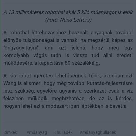
A 13 milliméteres robothal akár 5 kiló műanyagot is elbír
(Fotó: Nano Letters)
A robothal létrehozásához használt anyagnak további
előnyös tulajdonságai is vannak: ha megsérül, képes az
"öngyógyításra", ami azt jelenti, hogy még egy
komolyabb vágás után is vissza tud állni eredeti
működésére, a kapacitása 89 százalékáig.
A kis robot ígéretes lehetőségnek tűnik, azonban azt
Wang is elismeri, hogy még további kutatás-fejlesztésre
lesz szükség, egyelőre ugyanis a szerkezet csak a víz
felszínén működik megbízhatóan, de az is kérdés,
hogyan lehet ezt a módszert ipari léptékben is bevetni.
Címkék:
#műanyag
#hulladék
#műanyaghulladék