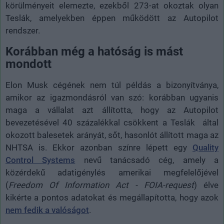
körülményeit elemezte, ezekből 273-at okoztak olyan
Teslák, amelyekben éppen működött az Autopilot
rendszer.
Korábban még a hatóság is mást
mondott
Elon Musk cégének nem túl példás a bizonyítványa,
amikor az igazmondásról van szó: korábban ugyanis
maga a vállalat azt állította, hogy az Autopilot
bevezetésével 40 százalékkal csökkent a Teslák által
okozott balesetek arányát, sőt, hasonlót állított maga az
NHTSA is. Ekkor azonban színre lépett egy
Quality
Control Systems
nevű tanácsadó cég, amely a
közérdekű adatigénylés amerikai megfelelőjével
(
Freedom Of Information Act - FOIA-request
) élve
kikérte a pontos adatokat és megállapította, hogy azok
nem fedik a valóságot
.