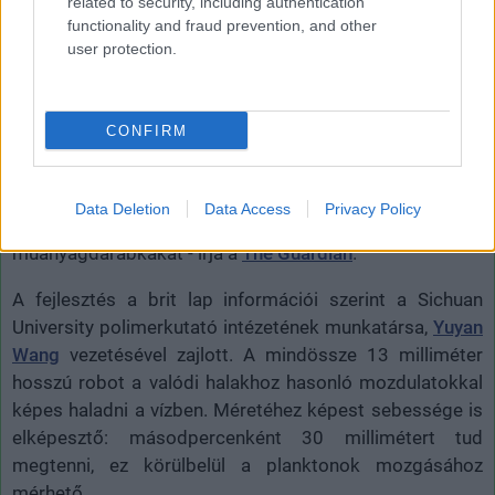
related to security, including authentication
functionality and fraud prevention, and other
user protection.
A
műanyaghulladék
jelentette gondokról már többször
írtunk, szerencsére a kutatók, tudósok és mérnökök
közben dolgoznak a lehetséges megoldásokon is: mint
CONFIRM
amilyen ez a
műanyagzabáló kukac
vagy lárva. Kreatív
ötletekből nincs hiány: a Sichuan University kutatói
fejlesztettek ki nemrég egy különleges robothalat, amely
Data Deletion
Data Access
Privacy Policy
úszkálás közben képes összegyűjteni a vízben lebegő
műanyagdarabkákat - írja a
The Guardian
.
A fejlesztés a brit lap információi szerint a Sichuan
University polimerkutató intézetének munkatársa,
Yuyan
Wang
vezetésével zajlott. A mindössze 13 milliméter
hosszú robot a valódi halakhoz hasonló mozdulatokkal
képes haladni a vízben. Méretéhez képest sebessége is
elképesztő: másodpercenként 30 millimétert tud
megtenni, ez körülbelül a planktonok mozgásához
mérhető.