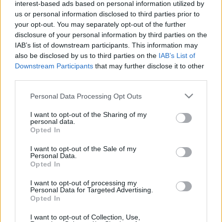
interest-based ads based on personal information utilized by
vele készített interjú során.
us or personal information disclosed to third parties prior to
your opt-out. You may separately opt-out of the further
disclosure of your personal information by third parties on the
IAB’s list of downstream participants. This information may
also be disclosed by us to third parties on the
IAB’s List of
Downstream Participants
that may further disclose it to other
third parties.
Please note that this website/app uses one or more Google
Personal Data Processing Opt Outs
services and may gather and store information including but
not limited to your visit or usage behaviour. You may click to
I want to opt-out of the Sharing of my
personal data.
grant or deny consent to Google and its third-party tags to
Opted In
use your data for below specified purposes in below Google
consent section.
I want to opt-out of the Sale of my
Personal Data.
Opted In
A héten online konzultációt indított a kormány a
zöldenergia témakörében
I want to opt-out of processing my
Personal Data for Targeted Advertising.
| 2024.03.16 15:34
Opted In
Kikérdezik a véleményünket akkumulátorgyárakról és a
napelemekről is.
I want to opt-out of Collection, Use,