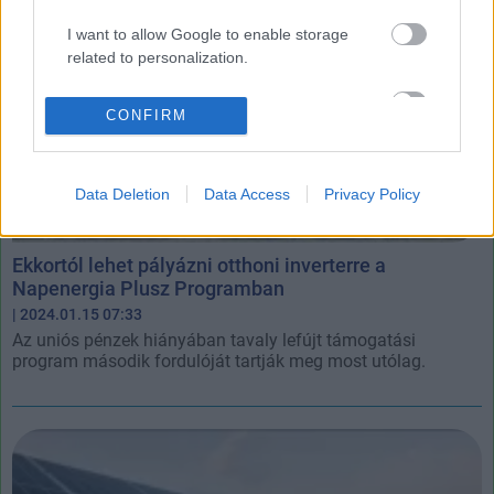
I want to allow Google to enable storage
related to personalization.
I want to allow Google to enable storage
CONFIRM
related to security, including authentication
functionality and fraud prevention, and other
user protection.
Data Deletion
Data Access
Privacy Policy
Ekkortól lehet pályázni otthoni inverterre a
Napenergia Plusz Programban
| 2024.01.15 07:33
Az uniós pénzek hiányában tavaly lefújt támogatási
program második fordulóját tartják meg most utólag.