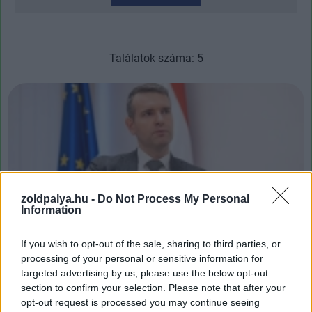
Találatok száma: 5
zoldpalya.hu -
Do Not Process My Personal
Information
If you wish to opt-out of the sale, sharing to third parties, or
processing of your personal or sensitive information for
A kormány új intézkedésekkel kedvezne a
targeted advertising by us, please use the below opt-out
napelemeseknek
section to confirm your selection. Please note that after your
| 2024.04.12 20:20
opt-out request is processed you may continue seeing
Steiner Attila, az energiaügyi államtitkár, erről is beszélt egy