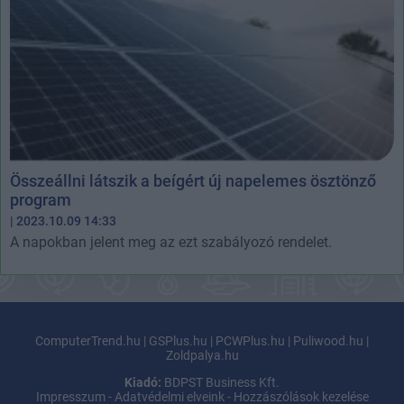
Összeállni látszik a beígért új napelemes ösztönző
program
| 2023.10.09 14:33
A napokban jelent meg az ezt szabályozó rendelet.
ComputerTrend.hu
|
GSPlus.hu
|
PCWPlus.hu
|
Puliwood.hu
|
Zoldpalya.hu
Kiadó:
BDPST Business Kft.
Impresszum
-
Adatvédelmi elveink
-
Hozzászólások kezelése