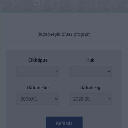
Cikktípus
Hub
Dátum -tól
Dátum -ig
Keresés