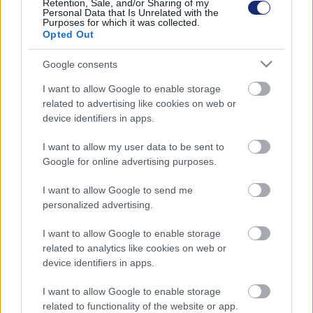
Retention, Sale, and/or Sharing of my
Personal Data that Is Unrelated with the
Purposes for which it was collected.
Opted Out
Google consents
I want to allow Google to enable storage
related to advertising like cookies on web or
device identifiers in apps.
I want to allow my user data to be sent to
Google for online advertising purposes.
I want to allow Google to send me
personalized advertising.
Rekordot döntenek az ország napenergia kapacitásai
| 2024.03.01 16:45
I want to allow Google to enable storage
Összességében több, mint háromszor annyit termelnek az
related to analytics like cookies on web or
ipari és háztartási erőművek, mint Paks.
device identifiers in apps.
I want to allow Google to enable storage
related to functionality of the website or app.