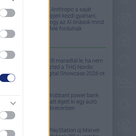
Az Anthropic a saját
chipjeit kezdi gyártani,
ahogy az AI óriások mind
befelé fordulnak
A GS AJÁNLJA
Erről maradtál le, ha nem
nézted a THQ Nordic
Digital Showcase 2026-ot
Felrobbant power bank
miatt égett ki egy autó
Debrecenben
A PlayStation új Marvel-