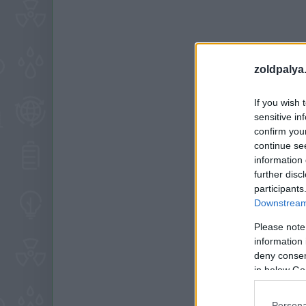
zoldpalya
If you wish 
sensitive in
confirm you
continue se
information 
further disc
participants
Downstream 
Please note
information 
deny consent
in below Go
Persona