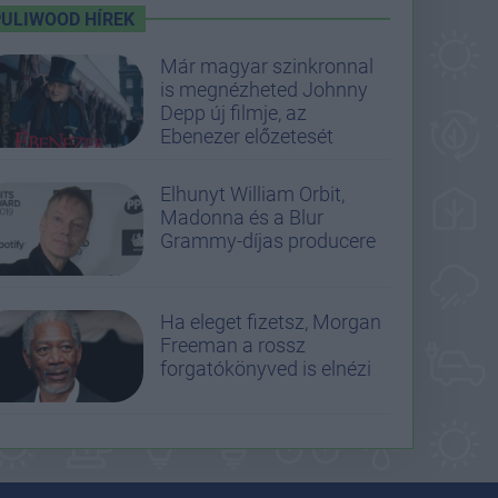
PULIWOOD HÍREK
Már magyar szinkronnal
is megnézheted Johnny
Depp új filmje, az
Ebenezer előzetesét
Elhunyt William Orbit,
Madonna és a Blur
Grammy-díjas producere
Ha eleget fizetsz, Morgan
Freeman a rossz
forgatókönyved is elnézi