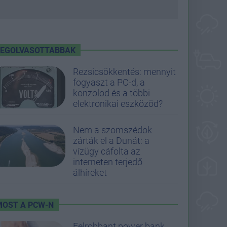
LEGOLVASOTTABBAK
Rezsicsökkentés: mennyit
fogyaszt a PC-d, a
konzolod és a többi
elektronikai eszközöd?
Nem a szomszédok
zárták el a Dunát: a
vízügy cáfolta az
interneten terjedő
álhíreket
MOST A PCW-N
Felrobbant power bank