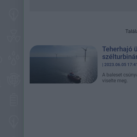
Talál
Teherhajó ü
szélturbiná
| 2023.06.05 17:4
A baleset csúny
viselte meg.