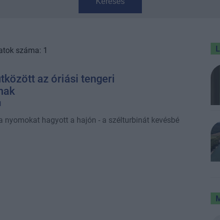
Keresés
atok száma: 1
tközött az óriási tengeri
nak
1
a nyomokat hagyott a hajón - a szélturbinát kevésbé