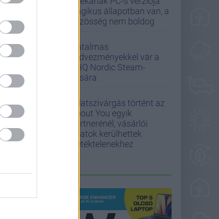
játékának PC-s verziója
tragikus állapotban van, a
közösség nem boldog
Hatalmas
kedvezményekkel vár a
THQ Nordic Steam-
vására
Adatszivárgás történt az
About You egyik
partnerénél, vásárlói
adatok kerülhettek
illetéktelenekhez
LEGFRISSEBB PCW