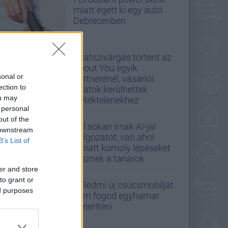
miatt égett ki egy autó
Debrecenben
Adatszivárgás történt az
About You egyik
sonal or
partnerénél, vásárlói
ection to
adatok kerülhettek
ou may
illetéktelenekhez
 personal
out of the
Túl sokan írnak AI-jal
 downstream
dolgozatot, van ahol
B’s List of
emiatt komoly lépéseket
tesznek a tanárok
er and store
to grant or
A Redmi új csúcsmobilját
ed purposes
nem fogod egyhamar
lemeríteni