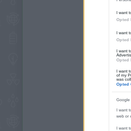
I want t
Opted 
I want t
Opted 
I want 
Advertis
Opted 
I want t
of my P
was col
Opted 
Google 
I want t
web or d
I want t