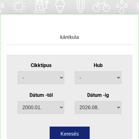
Cikktípus
Hub
Dátum -tól
Dátum -ig
Keresés