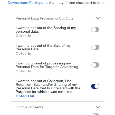
Downstream Participants
that may further disclose it to other
third parties.
Please note that this website/app uses one or more Google
Personal Data Processing Opt Outs
services and may gather and store information including but
not limited to your visit or usage behaviour. You may click to
I want to opt-out of the Sharing of my
personal data.
grant or deny consent to Google and its third-party tags to
Opted In
use your data for below specified purposes in below Google
consent section.
I want to opt-out of the Sale of my
Personal Data.
Opted In
I want to opt-out of processing my
Personal Data for Targeted Advertising.
Opted In
Hazai tesztpályán bizonyíthat az elektromos Ikarus
busz
I want to opt-out of Collection, Use,
| 2023.05.27 16:18
Retention, Sale, and/or Sharing of my
Personal Data that Is Unrelated with the
A villanyhajtású buszt Magyarországon kívül már Európa
Purposes for which it was collected.
több országában is használják.
Opted Out
Google consents