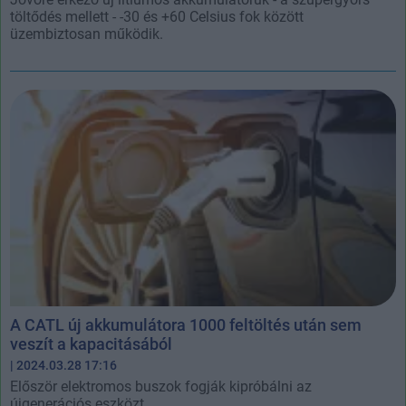
töltődés mellett - -30 és +60 Celsius fok között
üzembiztosan működik.
A CATL új akkumulátora 1000 feltöltés után sem
veszít a kapacitásából
| 2024.03.28 17:16
Először elektromos buszok fogják kipróbálni az
újgenerációs eszközt.