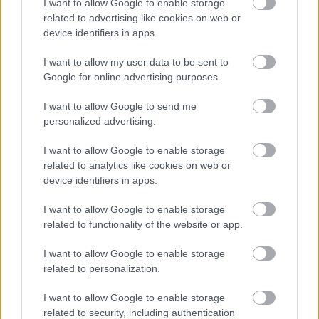
I want to allow Google to enable storage
related to advertising like cookies on web or
device identifiers in apps.
I want to allow my user data to be sent to
Google for online advertising purposes.
I want to allow Google to send me
personalized advertising.
I want to allow Google to enable storage
related to analytics like cookies on web or
5 perc alatt tölthető elektromos busz-villamos hibrid
device identifiers in apps.
áll üzembe Londonban
| 2022.11.07 18:07
I want to allow Google to enable storage
A különleges járművek jövő évtől kezdik szállítani az
related to functionality of the website or app.
utasokat a brit fővárosban.
I want to allow Google to enable storage
related to personalization.
I want to allow Google to enable storage
related to security, including authentication