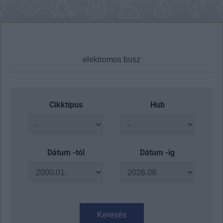
Cikktípus
Hub
Dátum -tól
Dátum -ig
Keresés