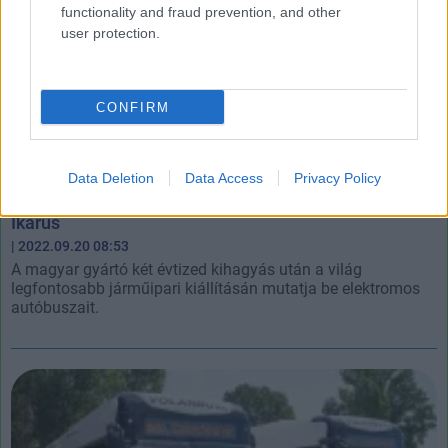
functionality and fraud prevention, and other
user protection.
CONFIRM
Data Deletion
Data Access
Privacy Policy
Elektromos buszokkal hódítaná meg a világot az
Ikarus
| 2022.09.20 08:53
A magyar gyártó két évtized kihagyás után a világ
legfontosabb járműipari kiállításán mutatja be elektromos
autóbuszait.