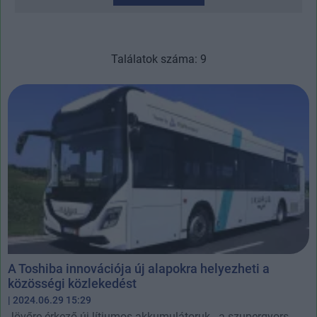
Találatok száma: 9
A Toshiba innovációja új alapokra helyezheti a
közösségi közlekedést
| 2024.06.29 15:29
Jövőre érkező új lítiumos akkumulátoruk - a szupergyors