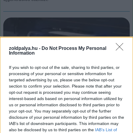
zoldpalya.hu -
Do Not Process My Personal
Information
If you wish to opt-out of the sale, sharing to third parties, or
processing of your personal or sensitive information for
targeted advertising by us, please use the below opt-out
section to confirm your selection. Please note that after your
opt-out request is processed you may continue seeing
A Tesla fejlesztés alatt álló mikrobuszáról
interest-based ads based on personal information utilized by
készülhetett egy a neten terjedő videó
us or personal information disclosed to third parties prior to
| 2023.07.12 15:51
your opt-out. You may separately opt-out of the further
A felvételen látható 12 utas szállítására alkalmas járművet
disclosure of your personal information by third parties on the
Tesla márkajelzésű kormánykerékkel látták el.
IAB’s list of downstream participants. This information may
also be disclosed by us to third parties on the
IAB’s List of