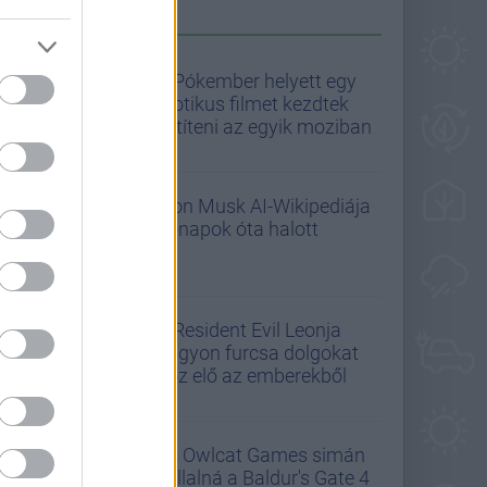
A GS AJÁNLJA
A Pókember helyett egy
erotikus filmet kezdtek
vetíteni az egyik moziban
Elon Musk AI-Wikipediája
hónapok óta halott
A Resident Evil Leonja
nagyon furcsa dolgokat
hoz elő az emberekből
Az Owlcat Games simán
vállalná a Baldur's Gate 4