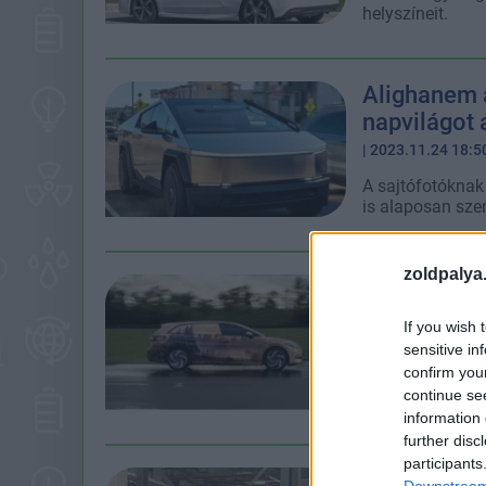
helyszíneit.
Alighanem a
napvilágot 
| 2023.11.24 18:5
A sajtófotóknak 
is alaposan sze
zoldpalya
Kombi válto
ből
If you wish 
| 2023.10.30 18:1
sensitive in
confirm you
Az ID.7 Tourer 
continue se
most kiszivárgo
information 
further disc
participants
Újabb képek