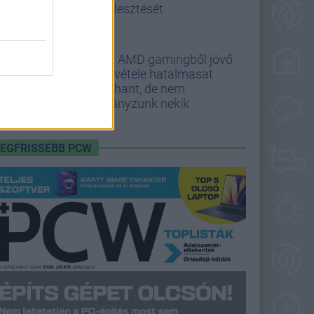
fejlesztését
Az AMD gamingből jövő
bevétele hatalmasat
zuhant, de nem
hiányzunk nekik
LEGFRISSEBB PCW