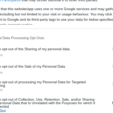
Participants
that may further disclose it to other third parties.
ról
 that this website/app uses one or more Google services and may gath
6
including but not limited to your visit or usage behaviour. You may click 
 to Google and its third-party tags to use your data for below specifi
rt pickupjáról készült lesifotókon a korábbiaknál
 annak felépítése.
ogle consent section.
l Data Processing Opt Outs
fotókon az apokaliptikus tájjá
merikai nagyvárosok
o opt-out of the Sharing of my personal data.
In
7
 egy képgeneráló mesterséges intelligencia
o opt-out of the Sale of my Personal Data.
otásairól, hanem a valóságról van szó.
In
to opt-out of processing my Personal Data for Targeted
ing.
atott a megújuló Tesla Model 3 fotója
In
2
o opt-out of Collection, Use, Retention, Sale, and/or Sharing
ersonal Data that Is Unrelated with the Purposes for which it
at tudni a titokzatos fotóról, iparági pletykák
lected.
idén érkezik a modell felfrissített változata.
Out