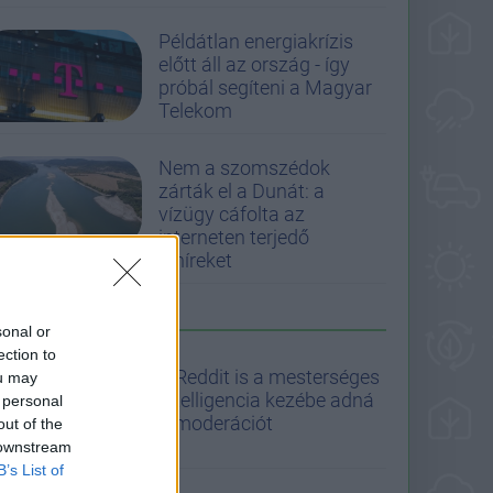
Példátlan energiakrízis
előtt áll az ország - így
próbál segíteni a Magyar
Telekom
Nem a szomszédok
zárták el a Dunát: a
vízügy cáfolta az
interneten terjedő
álhíreket
MOST A PCW-N
sonal or
ection to
A Reddit is a mesterséges
ou may
intelligencia kezébe adná
 personal
a moderációt
out of the
 downstream
B’s List of