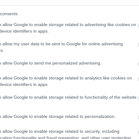
consents
yerekeiket is” - egymásnak küldözgetik
o allow Google to enable storage related to advertising like cookies on
gozók az autók által készített videókat
evice identifiers in apps.
7
o allow my user data to be sent to Google for online advertising
yerekek, meztelen emberek és intim helyzetek is
s.
to allow Google to send me personalized advertising.
l termeltek áramot
o allow Google to enable storage related to analytics like cookies on
1
evice identifiers in apps.
fejezetet nyithat a megújuló energia történetében,
o allow Google to enable storage related to functionality of the website
ehetőséget jelent az IoT-eszközök fenntartható
o allow Google to enable storage related to personalization.
tak a legnagyobb elektromos Smart
o allow Google to enable storage related to security, including
cation functionality and fraud prevention, and other user protection.