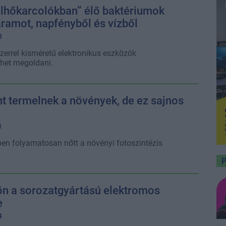
elhőkarcolókban” élő baktériumok
ramot, napfényből és vízből
3
errel kisméretű elektronikus eszközök
ehet megoldani.
t termelnek a növények, de ez sajnos
1
ben folyamatosan nőtt a növényi fotoszintézis
ön a sorozatgyártású elektromos
e
4