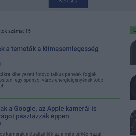
Keresés
atok száma: 15
nek a temetők a klímasemlegesség
5
ptákra kihelyezett fotovoltaikus panelek fogják
sítani egy spanyol város energiaigényének több
t.
k a Google, az Apple kamerái is
ágot pásztázzák éppen
3
os kamerák aktualizálják az almás térkép hazai