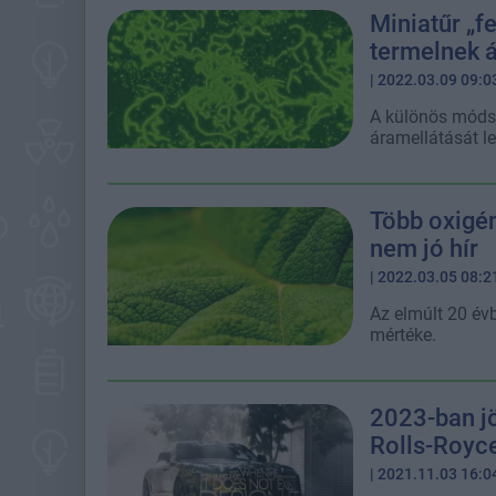
Miniatűr „f
termelnek á
| 2022.03.09 09:0
A különös módsz
áramellátását l
Több oxigén
nem jó hír
| 2022.03.05 08:2
Az elmúlt 20 év
mértéke.
2023-ban j
Rolls-Royc
| 2021.11.03 16:0