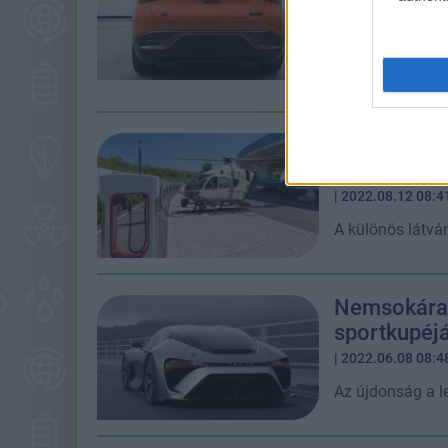
| 2022.11.22 08:4
A korábban beje
kerültek ki az in
Mit keres e
Tesla-töltő
| 2022.08.12 08:4
A különös látván
Nemsokára 
sportkupéjá
| 2022.06.08 08:4
Az újdonság a l