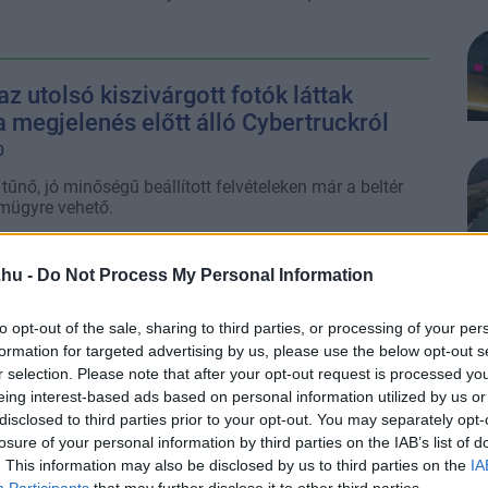
z utolsó kiszivárgott fotók láttak
a megjelenés előtt álló Cybertruckról
0
tűnő, jó minőségű beállított felvételeken már a beltér
mügyre vehető.
.hu -
Do Not Process My Personal Information
zatot ad ki a Volkswagen az új ID.7-
to opt-out of the sale, sharing to third parties, or processing of your per
4
formation for targeted advertising by us, please use the below opt-out s
r selection. Please note that after your opt-out request is processed y
a második MEB-alapú platformra épülő jármű, amiről
eing interest-based ads based on personal information utilized by us or
tt néhány fotó.
disclosed to third parties prior to your opt-out. You may separately opt-
losure of your personal information by third parties on the IAB’s list of
. This information may also be disclosed by us to third parties on the
IA
 szivárogtak ki a készülő