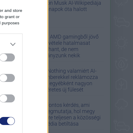
Elon Musk AI-Wikipediája
hónapok óta halott
er and store
to grant or
ed purposes
Az AMD gamingből jövő
bevétele hatalmasat
zuhant, de nem
hiányzunk nekik
A Nothing valamiért AI-
emberekkel reklámozza
az egyébként nagyon
ígéretes új fülesét
5 fontos kérdés, ami
megmutatja, hol megy
félre teljesen a közösségi
média betiltása