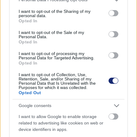
Önmagát egyensúlyozó, kétkerekű elektromos
services and may gather and store information including but
„autót” mutattak be
not limited to your visit or usage behaviour. You may click to
I want to opt-out of the Sharing of my
| 2023.02.25 10:16
personal data.
grant or deny consent to Google and its third-party tags to
Opted In
A koncepció egyszer már bebukott, de a cég alapítója nem
use your data for below specified purposes in below Google
adta fel.
consent section.
I want to opt-out of the Sale of my
Personal Data.
Opted In
I want to opt-out of processing my
Personal Data for Targeted Advertising.
Opted In
I want to opt-out of Collection, Use,
Retention, Sale, and/or Sharing of my
Personal Data that Is Unrelated with the
Purposes for which it was collected.
Opted Out
Google consents
I want to allow Google to enable storage
related to advertising like cookies on web or
Pickuppá alakul az Audi elektromos terepjáró kupéja
device identifiers in apps.
| 2023.01.29 09:22