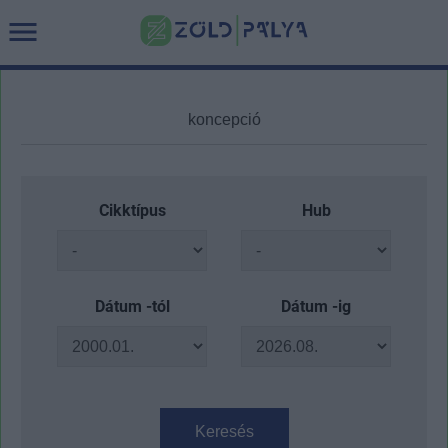
Cikktípus
Hub
Dátum -tól
Dátum -ig
Keresés