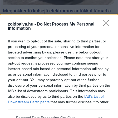
Meghökkentő külsejű elektromos autókkal támad a
Citroën
| 2023.03.24 17:29
zoldpalya.hu -
Do Not Process My Personal
Information
A francia márka igyekszik lenyomni az új villanyautók árát
is.
If you wish to opt-out of the sale, sharing to third parties, or
processing of your personal or sensitive information for
targeted advertising by us, please use the below opt-out
section to confirm your selection. Please note that after your
opt-out request is processed you may continue seeing
interest-based ads based on personal information utilized by
us or personal information disclosed to third parties prior to
your opt-out. You may separately opt-out of the further
disclosure of your personal information by third parties on the
IAB’s list of downstream participants. This information may
also be disclosed by us to third parties on the
IAB’s List of
Downstream Participants
that may further disclose it to other
third parties.
Please note that this website/app uses one or more Google
Personal Data Processing Opt Outs