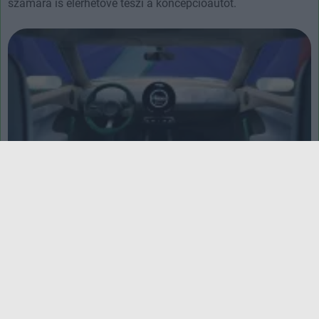
számára is elérhetővé teszi a koncepcióautót.
Íme a Mini elektromos crossover-koncepciója
| 2022.07.28 08:43
A most bemutatott modellnek nem sok köze van az
eddigiekhez, mégis hozza ha hamisítatlan Mini-életérzést.