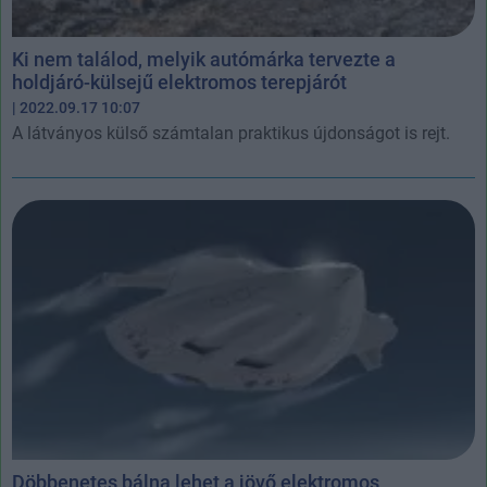
Ki nem találod, melyik autómárka tervezte a
holdjáró-külsejű elektromos terepjárót
| 2022.09.17 10:07
A látványos külső számtalan praktikus újdonságot is rejt.
Döbbenetes bálna lehet a jövő elektromos