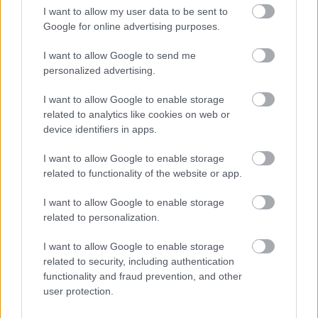
A német prémium gyártó különleges koncepcióautót
I want to allow my user data to be sent to
mutatott be, de honnan olyan ismerős a formája?
Google for online advertising purposes.
I want to allow Google to send me
personalized advertising.
I want to allow Google to enable storage
related to analytics like cookies on web or
device identifiers in apps.
I want to allow Google to enable storage
related to functionality of the website or app.
I want to allow Google to enable storage
related to personalization.
I want to allow Google to enable storage
Szinte a szemünket is elvágja a Peugeot négykerekű
related to security, including authentication
borotvapengéje
functionality and fraud prevention, and other
| 2023.01.06 17:41
user protection.
A francia gyártó megvillantotta elektromos autóinak jövőjét.