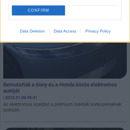
CONFIRM
Data Deletion
Data Access
Privacy Policy
Bemutatták a Sony és a Honda közös elektromos
autóját
| 2023.01.06 08:41
Az elektromos szedánt a prémium márkák konkurensének
szánják.