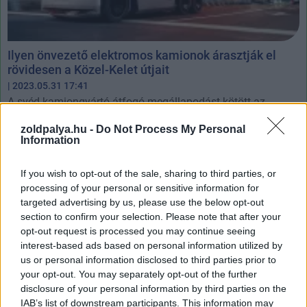
Ilyen önvezető elektromos kamionok árasztják el
rövidesen a Közel-Kelet útjait
| 2023.05.31 17:41
A svéd kamiongyártó átfogó megállapodást kötött az
Egyesült Arab Emírségekkel, az elektromos kamionok teljes
ökoszisztémájának kiépítéséről.
zoldpalya.hu -
Do Not Process My Personal
Information
If you wish to opt-out of the sale, sharing to third parties, or
processing of your personal or sensitive information for
targeted advertising by us, please use the below opt-out
section to confirm your selection. Please note that after your
opt-out request is processed you may continue seeing
interest-based ads based on personal information utilized by
us or personal information disclosed to third parties prior to
your opt-out. You may separately opt-out of the further
disclosure of your personal information by third parties on the
IAB’s list of downstream participants. This information may