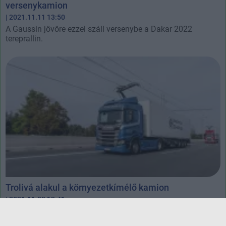
versenykamion
| 2021.11.11 13:50
A Gaussin jövőre ezzel száll versenybe a Dakar 2022
tereprallin.
Trolivá alakul a környezetkímélő kamion
| 2021.11.08 13:41
Az eHighway-program több mint száz éves technológiával
zöldítené a teherszállítást.