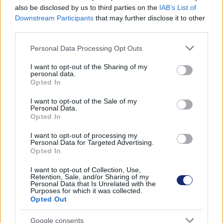
also be disclosed by us to third parties on the
IAB’s List of
Downstream Participants
that may further disclose it to other
third parties.
Könnyedén kikapta a 17 tonnás kamiont a sárból az
elektromos terepjáró
Please note that this website/app uses one or more Google
Personal Data Processing Opt Outs
| 2023.03.05 09:38
services and may gather and store information including but
Pedig csak bő 3 tonnát nyom.
not limited to your visit or usage behaviour. You may click to
I want to opt-out of the Sharing of my
personal data.
grant or deny consent to Google and its third-party tags to
Opted In
use your data for below specified purposes in below Google
consent section.
I want to opt-out of the Sale of my
Personal Data.
Opted In
I want to opt-out of processing my
Personal Data for Targeted Advertising.
Opted In
I want to opt-out of Collection, Use,
Retention, Sale, and/or Sharing of my
Personal Data that Is Unrelated with the
Purposes for which it was collected.
Opted Out
Google consents