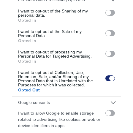
services and may gather and store information including but
not limited to your visit or usage behaviour. You may click to
I want to opt-out of the Sharing of my
Telefon nélkül is lehet majd használni a
personal data.
grant or deny consent to Google and its third-party tags to
legnépszerűbb navigációs applikációt
Opted In
use your data for below specified purposes in below Google
| 2022.12.07 08:44
consent section.
I want to opt-out of the Sale of my
Azért egy autó nem árt majd hozzá.
Personal Data.
Opted In
I want to opt-out of processing my
Personal Data for Targeted Advertising.
Opted In
I want to opt-out of Collection, Use,
Retention, Sale, and/or Sharing of my
Personal Data that Is Unrelated with the
Purposes for which it was collected.
Opted Out
Google consents
I want to allow Google to enable storage
related to advertising like cookies on web or
device identifiers in apps.
Használt telefonból készül az elektromos autók új