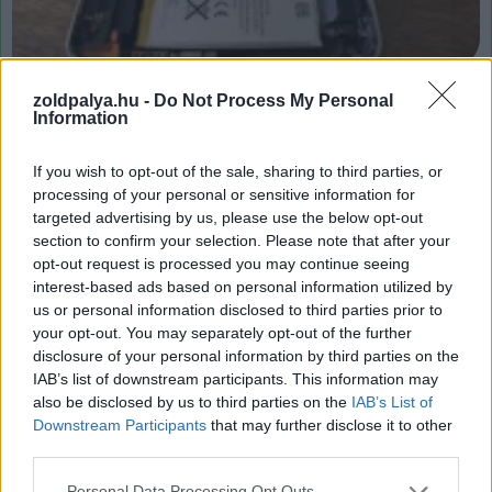
Minden eszközben otthon cserélhető akkumulátor?
zoldpalya.hu -
Do Not Process My Personal
Könnyen valósággá válhat!
Information
| 2022.12.22 08:42
Az Európai Unió újabb szabályt vezethet be, ami nem csak
If you wish to opt-out of the sale, sharing to third parties, or
az okostelefon-tulajdonosoknak lesz extrán jó hír.
processing of your personal or sensitive information for
targeted advertising by us, please use the below opt-out
section to confirm your selection. Please note that after your
opt-out request is processed you may continue seeing
interest-based ads based on personal information utilized by
us or personal information disclosed to third parties prior to
your opt-out. You may separately opt-out of the further
disclosure of your personal information by third parties on the
IAB’s list of downstream participants. This information may
also be disclosed by us to third parties on the
IAB’s List of
Downstream Participants
that may further disclose it to other
third parties.
Please note that this website/app uses one or more Google
Personal Data Processing Opt Outs