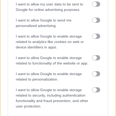
akkumulátora
I want to allow my user data to be sent to
| 2022.11.13 09:39
Google for online advertising purposes.
A világ legnagyobb lítium-, és kobaltbányái a fiókjainkban
vannak.
I want to allow Google to send me
personalized advertising.
I want to allow Google to enable storage
related to analytics like cookies on web or
device identifiers in apps.
I want to allow Google to enable storage
related to functionality of the website or app.
I want to allow Google to enable storage
related to personalization.
I want to allow Google to enable storage
related to security, including authentication
functionality and fraud prevention, and other
Hajmeresztően sok okostelefon kerül a szemétre
user protection.
idén
| 2022.10.15 09:48