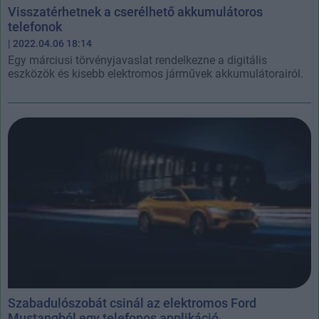
Visszatérhetnek a cserélhető akkumulátoros
telefonok
| 2022.04.06 18:14
Egy márciusi törvényjavaslat rendelkezne a digitális
eszközök és kisebb elektromos járművek akkumulátorairól.
Szabadulószobát csinál az elektromos Ford
Mustangból egy telefonos applikáció