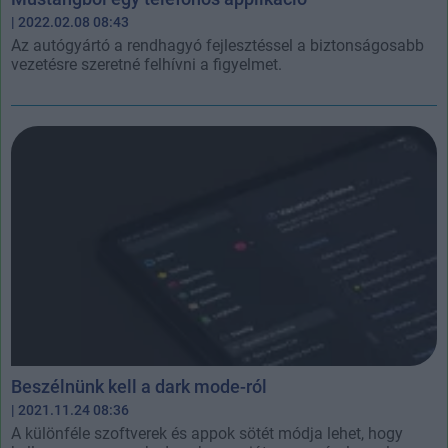
| 2022.02.08 08:43
Az autógyártó a rendhagyó fejlesztéssel a biztonságosabb
vezetésre szeretné felhívni a figyelmet.
Beszélnünk kell a dark mode-ról
| 2021.11.24 08:36
A különféle szoftverek és appok sötét módja lehet, hogy