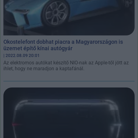
Okostelefont dobhat piacra a Magyarországon is
üzemet építő kínai autógyár
| 2022.08.09 20:01
Az elektromos autókat készítő NIO-nak az Apple-től jött az
ihlet, hogy ne maradjon a kaptafánál.