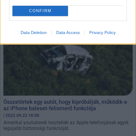
Te mihez kezdez a használt telefonoddal?
CONFIRM
Data Deletion
Data Access
Privacy Policy
Összetörtek egy autót, hogy kipróbálják, működik-e
az iPhone baleset-felismerő funkciója
| 2022.09.22 18:08
Amerikai youtuberek tesztelték az Apple telefonjának egyik
legújabb biztonsági funkcióját.