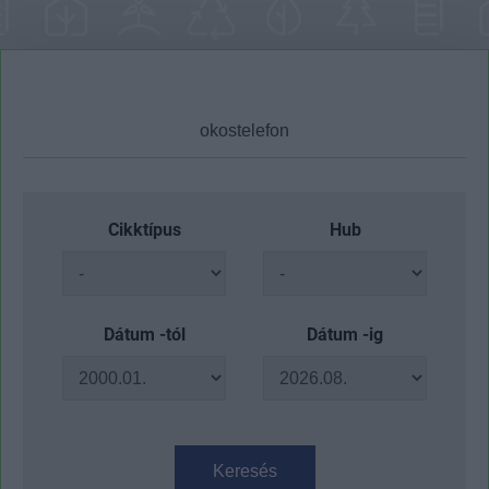
Cikktípus
Hub
Dátum -tól
Dátum -ig
Keresés