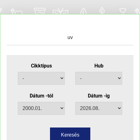
Cikktípus
Hub
Dátum -tól
Dátum -ig
Keresés